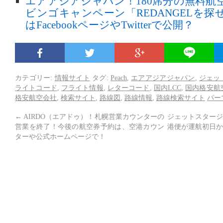
エアアジアジャパン！180席分の無料航
ビンゴキャンペーン「REDANGELを
はFacebookページやTwitterで公開？
カテゴリー:
情報サイト
タグ:
Peach
,
エアアジアジャパン
,
ジェッ
ライトコード
,
フライト情報
,
レターコード
,
国内LCC
,
国内格安航
格安航空会社
,
検索サイト
,
路線図
,
路線情報
,
路線検索サイト
パー
←
AIRDO（エアドゥ）！札幌営業カウンターの
ジェットスタージ
営業を終了！今後の航空券予約は、空港カウン
港便が運航初日か
ターや公式ホームページで！