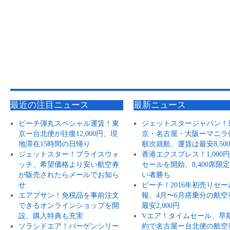
最近の注目ニュース
最新ニュース
ピーチ弾丸スペシャル運賃！東
ジェットスタージャパン！
京ー台北便が往復12,000円、現
京・名古屋・大阪ーマニラ
地滞在15時間の日帰り
順次就航、運賃は最安8,50
ジェットスター！プライスウォ
香港エクスプレス！1,000
ッチ、希望価格より安い航空券
セールを開始、8,400席限
が販売されたらメールでお知ら
い者勝ち
せ
ピーチ！2016年初売りセー
エアプサン！免税品を事前注文
報、4月〜6月搭乗分の航空
できるオンラインショップを開
最安2,000円
設、購入特典も充実
Vエア！タイムセール、早
ソラシドエア！バーゲンシリー
約で名古屋ー台北便の航空