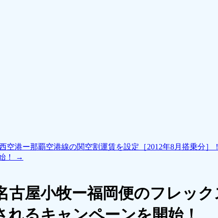
西空港ー那覇空港線の関空割運賃を設定［2012年8月搭乗分］
開始！
→
名古屋小牧ー福岡便のフレック
トされるキャンペーンを開始！