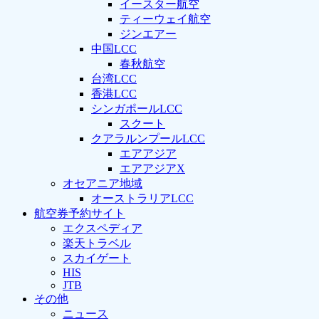
イースター航空
ティーウェイ航空
ジンエアー
中国LCC
春秋航空
台湾LCC
香港LCC
シンガポールLCC
スクート
クアラルンプールLCC
エアアジア
エアアジアX
オセアニア地域
オーストラリアLCC
航空券予約サイト
エクスペディア
楽天トラベル
スカイゲート
HIS
JTB
その他
ニュース