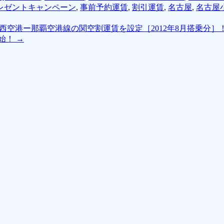
レゼントキャンペーン
,
事前予約運賃
,
割引運賃
,
名古屋
,
名古屋
西空港ー那覇空港線の関空割運賃を設定［2012年8月搭乗分］
開始！
→