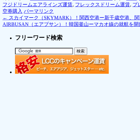
フジドリームエアラインズ運賃
,
フレックスドリーム運賃
,
プ
空券購入
パーマリンク
←
スカイマーク（SKYMARK）！関西空港ー新千歳空港、関
AIRBUSAN（エアプサン）！韓国釜山ーマカオ線の就航を
フリーワード検索