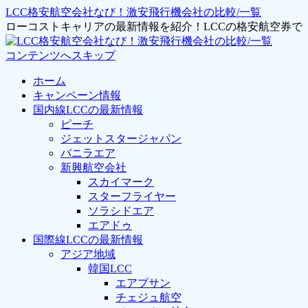
LCC格安航空会社なび！激安飛行機会社の比較/一覧
ローコストキャリアの最新情報を紹介！LCCの格安航空券
コンテンツへスキップ
ホーム
キャンペーン情報
国内線LCCの最新情報
ピーチ
ジェットスタージャパン
バニラエア
新興航空会社
スカイマーク
スターフライヤー
ソラシドエア
エアドゥ
国際線LCCの最新情報
アジア地域
韓国LCC
エアプサン
チェジュ航空