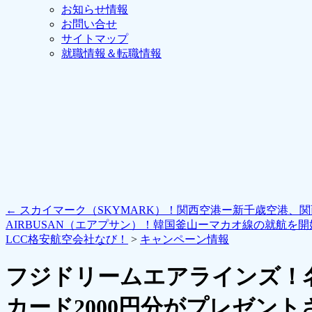
お知らせ情報
お問い合せ
サイトマップ
就職情報＆転職情報
←
スカイマーク（SKYMARK）！関西空港ー新千歳空港、関
AIRBUSAN（エアプサン）！韓国釜山ーマカオ線の就航を
LCC格安航空会社なび！
>
キャンペーン情報
フジドリームエアラインズ！
カード2000円分がプレゼン