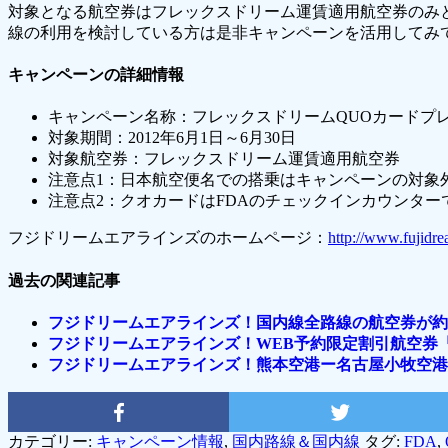
対象となる航空券はフレックスドリーム運賃適用航空券のみと
線の利用を検討している方は是非キャンペーンを活用してみ
キャンペーンの詳細情報
キャンペーン名称：フレックスドリームQUOカードプ
対象期間：2012年6月1日～6月30日
対象航空券：フレックスドリーム運賃適用航空券
注意点1：日本航空便名での搭乗はキャンペーンの対象
注意点2：クオカードはFDAのチェックインカウンター
フジドリームエアラインズのホームページ：
http://www.fujidre
過去の関連記事
フジドリームエアラインズ！国内線全路線の航空券が約
フジドリームエアラインズ！WEB予約限定割引航空券
フジドリームエアラインズ！熊本空港ー名古屋小牧空港
カテゴリー:
キャンペーン情報
,
国内路線＆国内線
タグ:
FDA
,