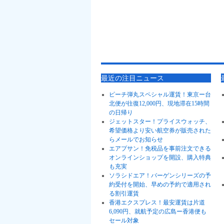
最近の注目ニュース
ピーチ弾丸スペシャル運賃！東京ー台
北便が往復12,000円、現地滞在15時間
の日帰り
ジェットスター！プライスウォッチ、
希望価格より安い航空券が販売された
らメールでお知らせ
エアプサン！免税品を事前注文できる
オンラインショップを開設、購入特典
も充実
ソラシドエア！バーゲンシリーズの予
約受付を開始、早めの予約で適用され
る割引運賃
香港エクスプレス！最安運賃は片道
6,090円、就航予定の広島ー香港便も
セール対象