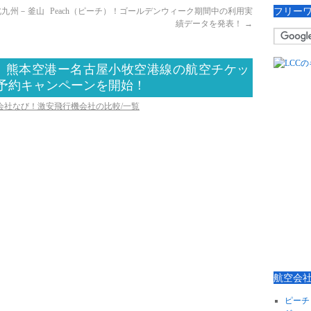
フリー
北九州－釜山
Peach（ピーチ）！ゴールデンウィーク期間中の利用実
績データを発表！
→
！熊本空港ー名古屋小牧空港線の航空チケッ
予約キャンペーンを開始！
空会社なび！激安飛行機会社の比較/一覧
航空会
ピーチ