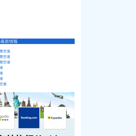
の最新情報
際空港
際空港
際空港
港
港
港
空港