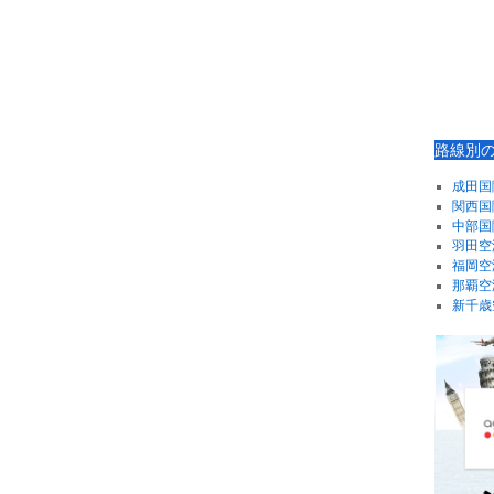
路線別
成田国
関西国
中部国
羽田空
福岡空
那覇空
新千歳