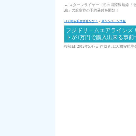
←
スターフライヤー！初の国際線路線「
線」の航空券の予約受付を開始！
LCC格安航空会社なび！
>
キャンペーン情報
フジドリームエアラインズ
トが1万円で購入出来る事前
投稿日:
2012年5月7日
作成者:
LCC格安航