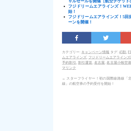
ャルセールを開催［航空チケット
フジドリームエアラインズ！WE
始！
フジドリームエアラインズ！5回
ーンを開催！
カテゴリー:
キャンペーン情報
タグ:
45割
,
ムエアラインズ
,
フジドリームエアラインズ
予約割引
,
割引運賃
,
名古屋
,
名古屋小牧空
マリンク
←
スターフライヤー！初の国際線路線「
線」の航空券の予約受付を開始！