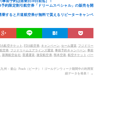
の事前予約は搭乗日10日前迄］！
B予約限定割引航空券「ドリームスペシャル」の販売を開
搭乗すると片道航空券が無料で貰えるリピーターキャンペ
FDA航空チケット
,
FDA航空券
,
キャンペーン
,
セール運賃
,
フジドリー
航空券
,
フジドリームエアラインズ運賃
,
事前予約キャンペーン
,
事前
港
,
新興航空会社
,
普通運賃
,
激安航空券
,
熊本空港
,
航空チケット
パー
北九州－釜山
Peach（ピーチ）！ゴールデンウィーク期間中の利用実
績データを発表！
→