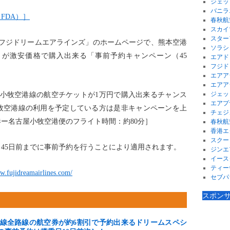
ジェッ
バニラ
FDA）］
春秋航
スカイ
スター
社「フジドリームエアラインズ」のホームページで、熊本空港
ソラシ
が激安価格で購入出来る「事前予約キャンペーン（45
エアド
フジド
エアア
エアア
ジェッ
古屋小牧空港線の航空チケットが1万円で購入出来るチャンス
エアプ
牧空港線の利用を予定している方は是非キャンペーンを上
チェジ
ー名古屋小牧空港便のフライト時間：約80分］
春秋航
香港エ
スクー
45日前までに事前予約を行うことにより適用されます。
ジンエ
イース
ティー
w.fujidreamairlines.com/
セブパ
スポン
線全路線の航空券が約6割引で予約出来るドリームスペシ