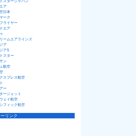
トスタージャパン
エア
空日本
マーク
フライヤー
ドエア
ゥ
リームエアラインズ
ジア
ジアX
トスター
サン
ュ航空
空
クスプレス航空
ト
アー
タージェット
ウェイ航空
シフィック航空
サーリンク