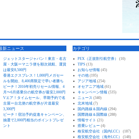
最新ニュース
カテゴリ
ジェットスタージャパン！東京・名古
PEX（正規割引航空券）
(10)
屋・大阪ーマニラ便を順次就航、運賃
TIPS
(13)
は最安8,500円
お知らせ情報
(45)
香港エクスプレス！1,000円メガセー
その他
(195)
ルを開始、8,400席限定で早い者勝ち
アジア地域
(254)
ピーチ！2016年初売りセール情報、4
オセアニア地域
(61)
月〜6月搭乗分の航空券が最安2,000円
キャンペーン情報
(535)
Vエア！タイムセール、早期予約で名
ニュース
(340)
古屋ー台北便の航空券が片道最安
北米地域
(7)
3,300円
国内路線＆国内線
(294)
ピーチ！宿泊予約促進キャンペーン、
国際路線＆国際線
(288)
抽選で2,000円相当のポイントプレゼ
情報サイト
(21)
ント
搭乗レビュー
(4)
格安航空会社（国内LCC）
(187)
格安航空会社（海外LCC）
(148)