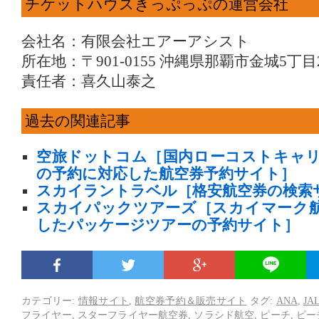
チケットハウスきっぷっぷの運営会社
会社名：有限会社エアーアシスト
所在地：〒901-0155 沖縄県那覇市金城5丁目
責任者：喜久山泰之
過去の関連記事
空旅ドットコム［国内ローコストキャ
の予約に対応した航空券予約サイト］
スカイラントラベル［格安航空券の検索
スカイパックツアーズ［スカイマーク
したパッケージツアーの予約サイト］
カテゴリー:
情報サイト
,
航空券予約＆販売サイト
タグ:
ANA
,
JA
フライヤー
,
スターフライヤー航空券
,
ソラシド航空
,
ピーチ
,
ピー