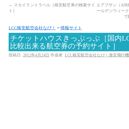
←
スカイラントラベル［格安航空券の検索サイ
エアプサン（AIR
ト］
ールデンウィーク
で
LCC格安航空会社なび！
>
情報サイト
チケットハウスきっぷっぷ［国内L
比較出来る航空券の予約サイト］
投稿日:
2012年4月24日
作成者:
LCC格安航空会社なび！激安飛行機