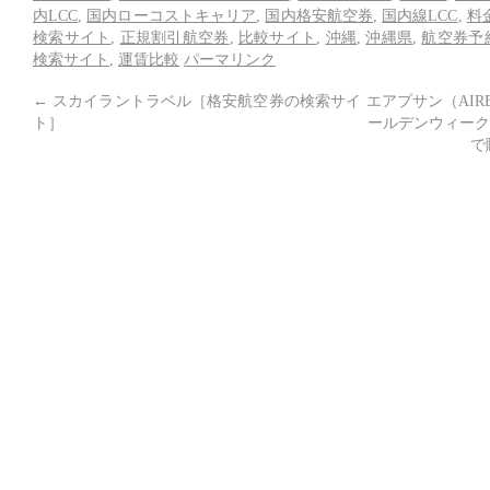
内LCC
,
国内ローコストキャリア
,
国内格安航空券
,
国内線LCC
,
料
検索サイト
,
正規割引航空券
,
比較サイト
,
沖縄
,
沖縄県
,
航空券予
検索サイト
,
運賃比較
パーマリンク
←
スカイラントラベル［格安航空券の検索サイ
エアプサン（AIR
ト］
ールデンウィーク
で