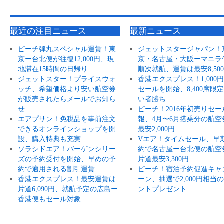
最近の注目ニュース
最新ニュース
ピーチ弾丸スペシャル運賃！東
ジェットスタージャパン！
京ー台北便が往復12,000円、現
京・名古屋・大阪ーマニラ
地滞在15時間の日帰り
順次就航、運賃は最安8,50
ジェットスター！プライスウォ
香港エクスプレス！1,000
ッチ、希望価格より安い航空券
セールを開始、8,400席限
が販売されたらメールでお知ら
い者勝ち
せ
ピーチ！2016年初売りセー
エアプサン！免税品を事前注文
報、4月〜6月搭乗分の航空
できるオンラインショップを開
最安2,000円
設、購入特典も充実
Vエア！タイムセール、早
ソラシドエア！バーゲンシリー
約で名古屋ー台北便の航空
ズの予約受付を開始、早めの予
片道最安3,300円
約で適用される割引運賃
ピーチ！宿泊予約促進キャ
香港エクスプレス！最安運賃は
ーン、抽選で2,000円相当
片道6,090円、就航予定の広島ー
ントプレゼント
香港便もセール対象