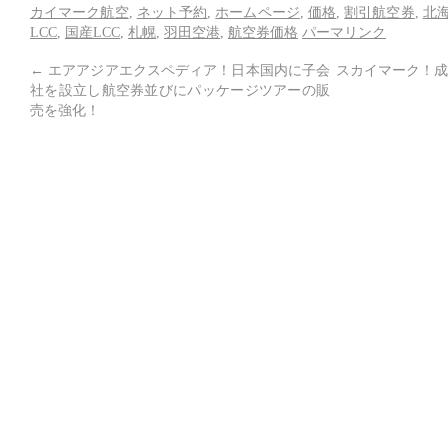
カイマーク航空
,
ネット予約
,
ホームページ
,
価格
,
割引航空券
,
北
LCC
,
国産LCC
,
札幌
,
羽田空港
,
航空券価格
パーマリンク
←
エアアジアエクスペディア！日本国内に子会
スカイマーク！成
社を設立し航空券並びにパッケージツアーの販
売を強化！