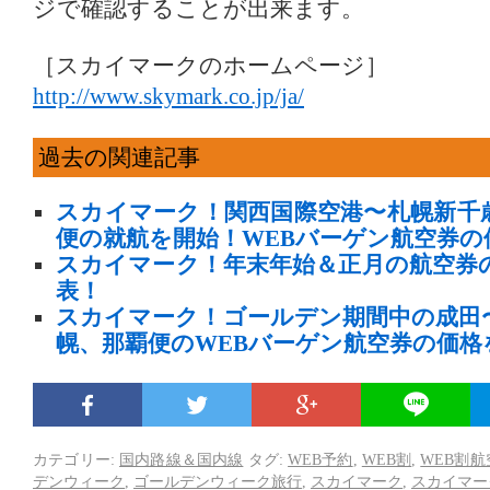
ジで確認することが出来ます。
［スカイマークのホームページ］
http://www.skymark.co.jp/ja/
過去の関連記事
スカイマーク！関西国際空港〜札幌新千
便の就航を開始！WEBバーゲン航空券の価
スカイマーク！年末年始＆正月の航空券
表！
スカイマーク！ゴールデン期間中の成田
幌、那覇便のWEBバーゲン航空券の価格
カテゴリー:
国内路線＆国内線
タグ:
WEB予約
,
WEB割
,
WEB割航
デンウィーク
,
ゴールデンウィーク旅行
,
スカイマーク
,
スカイマー