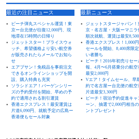
最近の注目ニュース
最新ニュース
ピーチ弾丸スペシャル運賃！東
ジェットスタージャパン！
京ー台北便が往復12,000円、現
京・名古屋・大阪ーマニラ
地滞在15時間の日帰り
順次就航、運賃は最安8,50
ジェットスター！プライスウォ
香港エクスプレス！1,000
ッチ、希望価格より安い航空券
セールを開始、8,400席限
が販売されたらメールでお知ら
い者勝ち
せ
ピーチ！2016年初売りセー
エアプサン！免税品を事前注文
報、4月〜6月搭乗分の航空
できるオンラインショップを開
最安2,000円
設、購入特典も充実
Vエア！タイムセール、早
ソラシドエア！バーゲンシリー
約で名古屋ー台北便の航空
ズの予約受付を開始、早めの予
片道最安3,300円
約で適用される割引運賃
ピーチ！宿泊予約促進キャ
香港エクスプレス！最安運賃は
ーン、抽選で2,000円相当
片道6,090円、就航予定の広島ー
ントプレゼント
香港便もセール対象