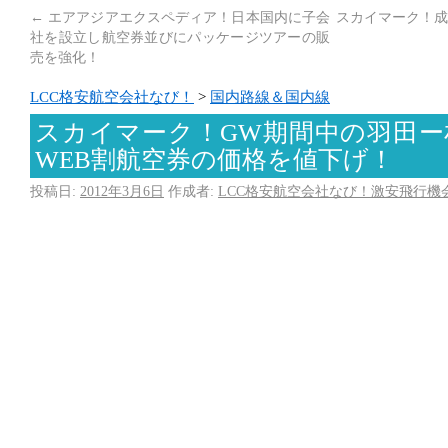
←
エアアジアエクスペディア！日本国内に子会
スカイマーク！成
社を設立し航空券並びにパッケージツアーの販
売を強化！
LCC格安航空会社なび！
>
国内路線＆国内線
スカイマーク！GW期間中の羽田ー
WEB割航空券の価格を値下げ！
投稿日:
2012年3月6日
作成者:
LCC格安航空会社なび！激安飛行機