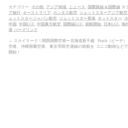
カテゴリー:
その他
,
アジア地域
,
ニュース
,
国際路線＆国際線
タ
ア旅行
,
オーストラリア
,
カンタス航空
,
ジェットスターアジア航空
ェットスタージャパン航空
,
ジェットスター香港
,
ネットスター
,
中国
,
中国LCC
,
中国東方航空
,
国際線LCC
,
就航開始
,
日本LCC
,
海外
港
パーマリンク
←
スカイマーク！関西国際空港ー北海道新千歳
Peach（ピーチ
空港、沖縄那覇空港、東京羽田空港線の就航を
コニコ動画などで
開始！