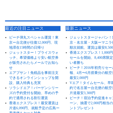
最近の注目ニュース
最新ニュース
ピーチ弾丸スペシャル運賃！東
ジェットスタージャパン！
京ー台北便が往復12,000円、現
京・名古屋・大阪ーマニラ
地滞在15時間の日帰り
順次就航、運賃は最安8,50
ジェットスター！プライスウォ
香港エクスプレス！1,000
ッチ、希望価格より安い航空券
セールを開始、8,400席限
が販売されたらメールでお知ら
い者勝ち
せ
ピーチ！2016年初売りセー
エアプサン！免税品を事前注文
報、4月〜6月搭乗分の航空
できるオンラインショップを開
最安2,000円
設、購入特典も充実
Vエア！タイムセール、早
ソラシドエア！バーゲンシリー
約で名古屋ー台北便の航空
ズの予約受付を開始、早めの予
片道最安3,300円
約で適用される割引運賃
ピーチ！宿泊予約促進キャ
香港エクスプレス！最安運賃は
ーン、抽選で2,000円相当
片道6,090円、就航予定の広島ー
ントプレゼント