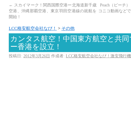
←
スカイマーク！関西国際空港ー北海道新千歳
Peach（ピーチ
空港、沖縄那覇空港、東京羽田空港線の就航を
コニコ動画などで
開始！
LCC格安航空会社なび！
>
その他
カンタス航空！中国東方航空と共同
ー香港を設立！
投稿日:
2012年3月26日
作成者:
LCC格安航空会社なび！激安飛行機