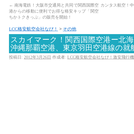
←
南海電鉄！大阪市交通局と共同で関西国際空
カンタス航空！中
港からの移動に便利でお得な格安キップ「関空
ちかトクきっぷ」の販売を開始！
LCC格安航空会社なび！
>
その他
スカイマーク！関西国際空港ー北海
沖縄那覇空港、東京羽田空港線の就
投稿日:
2012年3月26日
作成者:
LCC格安航空会社なび！激安飛行機