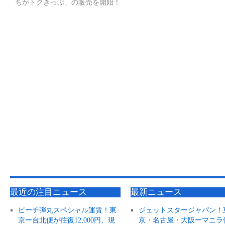
ちかトクきっぷ」の販売を開始！
最近の注目ニュース
最新ニュース
ピーチ弾丸スペシャル運賃！東
ジェットスタージャパン！
京ー台北便が往復12,000円、現
京・名古屋・大阪ーマニラ