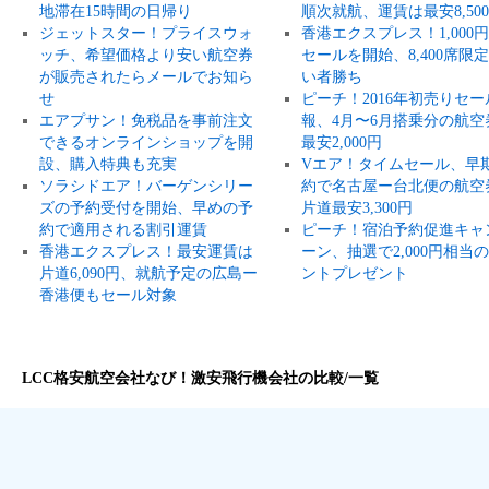
地滞在15時間の日帰り
順次就航、運賃は最安8,50
ジェットスター！プライスウォ
香港エクスプレス！1,000
ッチ、希望価格より安い航空券
セールを開始、8,400席限
が販売されたらメールでお知ら
い者勝ち
せ
ピーチ！2016年初売りセー
エアプサン！免税品を事前注文
報、4月〜6月搭乗分の航空
できるオンラインショップを開
最安2,000円
設、購入特典も充実
Vエア！タイムセール、早
ソラシドエア！バーゲンシリー
約で名古屋ー台北便の航空
ズの予約受付を開始、早めの予
片道最安3,300円
約で適用される割引運賃
ピーチ！宿泊予約促進キャ
香港エクスプレス！最安運賃は
ーン、抽選で2,000円相当
片道6,090円、就航予定の広島ー
ントプレゼント
香港便もセール対象
LCC格安航空会社なび！激安飛行機会社の比較/一覧