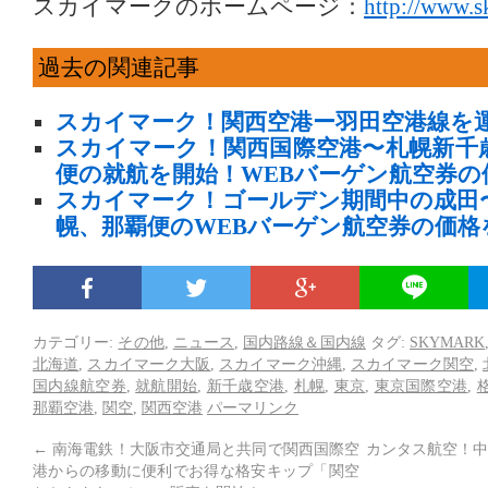
スカイマークのホームページ：
http://www.s
過去の関連記事
スカイマーク！関西空港ー羽田空港線を
スカイマーク！関西国際空港〜札幌新千
便の就航を開始！WEBバーゲン航空券の価
スカイマーク！ゴールデン期間中の成田
幌、那覇便のWEBバーゲン航空券の価格
カテゴリー:
その他
,
ニュース
,
国内路線＆国内線
タグ:
SKYMARK
北海道
,
スカイマーク大阪
,
スカイマーク沖縄
,
スカイマーク関空
,
国内線航空券
,
就航開始
,
新千歳空港
,
札幌
,
東京
,
東京国際空港
,
那覇空港
,
関空
,
関西空港
パーマリンク
←
南海電鉄！大阪市交通局と共同で関西国際空
カンタス航空！中
港からの移動に便利でお得な格安キップ「関空