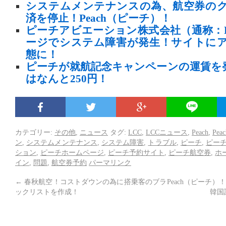
システムメンテナンスの為、航空券の
済を停止！Peach（ピーチ）！
ピーチアビエーション株式会社（通称：P
ージでシステム障害が発生！サイトに
態に！
ピーチが就航記念キャンペーンの運賃を
はなんと250円！
カテゴリー:
その他
,
ニュース
タグ:
LCC
,
LCCニュース
,
Peach
,
Pe
ン
,
システムメンテナンス
,
システム障害
,
トラブル
,
ピーチ
,
ピーチ
ション
,
ピーチホームページ
,
ピーチ予約サイト
,
ピーチ航空券
,
ホ
イン
,
問題
,
航空券予約
パーマリンク
←
春秋航空！コストダウンの為に搭乗客のブラ
Peach（ピーチ
ックリストを作成！
韓国