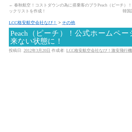
←
春秋航空！コストダウンの為に搭乗客のブラ
Peach（ピーチ
ックリストを作成！
韓国
LCC格安航空会社なび！
>
その他
Peach（ピーチ）！公式ホームペ
来ない状態に！
投稿日:
2012年3月20日
作成者:
LCC格安航空会社なび！激安飛行機