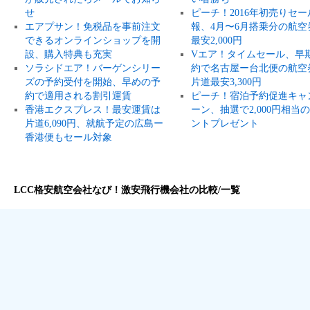
せ
ピーチ！2016年初売りセー
エアプサン！免税品を事前注文
報、4月〜6月搭乗分の航空
できるオンラインショップを開
最安2,000円
設、購入特典も充実
Vエア！タイムセール、早
ソラシドエア！バーゲンシリー
約で名古屋ー台北便の航空
ズの予約受付を開始、早めの予
片道最安3,300円
約で適用される割引運賃
ピーチ！宿泊予約促進キャ
香港エクスプレス！最安運賃は
ーン、抽選で2,000円相当
片道6,090円、就航予定の広島ー
ントプレゼント
香港便もセール対象
LCC格安航空会社なび！激安飛行機会社の比較/一覧