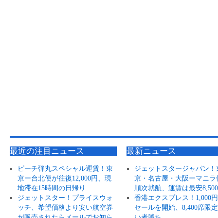
最近の注目ニュース
最新ニュース
ピーチ弾丸スペシャル運賃！東
ジェットスタージャパン！
京ー台北便が往復12,000円、現
京・名古屋・大阪ーマニラ
地滞在15時間の日帰り
順次就航、運賃は最安8,50
ジェットスター！プライスウォ
香港エクスプレス！1,000
ッチ、希望価格より安い航空券
セールを開始、8,400席限
が販売されたらメールでお知ら
い者勝ち