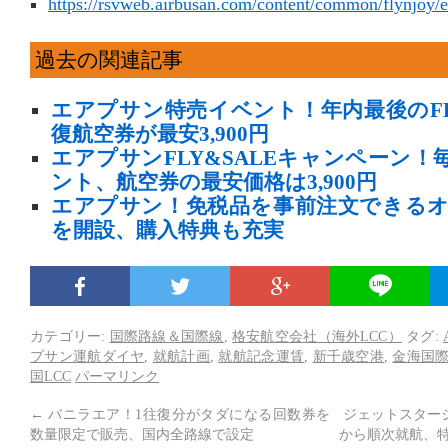
https://rsvweb.airbusan.com/content/common/flynjoy/
過去の関連記事
エアプサン特売イベント！年内最後のFL
復航空券が最安3,900円
エアプサンFLY&SALEキャンペーン
ント、航空券の最安価格は3,900円
エアプサン！免税品を事前注文できる
を開設、購入特典も充実
カテゴリー:
国際路線＆国際線
,
格安航空会社（海外LCC）
タグ:
プサン運航ダイヤ
,
就航計画
,
就航記念運賃
,
新千歳空港
,
金海国
国LCC
パーマリンク
←
バニラエア！1往復分がタダになる回数券を
ジェットスタージ
数量限定で販売、国内全路線で設定
から順次就航、特