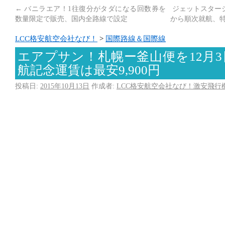
←
バニラエア！1往復分がタダになる回数券を
ジェットスタージ
数量限定で販売、国内全路線で設定
から順次就航、特
LCC格安航空会社なび！
>
国際路線＆国際線
エアプサン！札幌ー釜山便を12月
航記念運賃は最安9,900円
投稿日:
2015年10月13日
作成者:
LCC格安航空会社なび！激安飛行