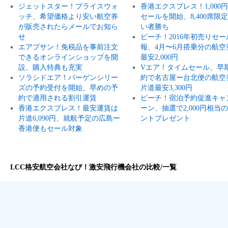
ジェットスター！プライスウォ
香港エクスプレス！1,000
ッチ、希望価格より安い航空券
セールを開始、8,400席限
が販売されたらメールでお知ら
い者勝ち
せ
ピーチ！2016年初売りセー
エアプサン！免税品を事前注文
報、4月〜6月搭乗分の航空
できるオンラインショップを開
最安2,000円
設、購入特典も充実
Vエア！タイムセール、早
ソラシドエア！バーゲンシリー
約で名古屋ー台北便の航空
ズの予約受付を開始、早めの予
片道最安3,300円
約で適用される割引運賃
ピーチ！宿泊予約促進キャ
香港エクスプレス！最安運賃は
ーン、抽選で2,000円相当
片道6,090円、就航予定の広島ー
ントプレゼント
香港便もセール対象
LCC格安航空会社なび！激安飛行機会社の比較/一覧