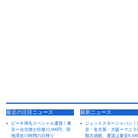
最近の注目ニュース
最新ニュース
ピーチ弾丸スペシャル運賃！東
ジェットスタージャパン！
京ー台北便が往復12,000円、現
京・名古屋・大阪ーマニラ
地滞在15時間の日帰り
順次就航、運賃は最安8,50