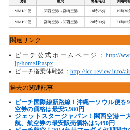
便名
区間
出発時刻
到着時
MM189便
関西空港→宮崎空港
18時25分
19時30
MM190便
宮崎空港→関西空港
20時00分
21時05
関連リンク
ピーチ公式ホームページ：
http://ww
jp/homeJP.aspx
ピーチ搭乗体験談：
http://lcc-review.info/ai
過去の関連記事
ピーチ国際線新路線！沖縄ーソウル便を9
空券の価格は最安5,980円
ジェットスタージャパン！関西空港ー
航、航空券の最安販売価格は5,490円