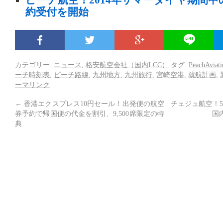
ピーチ航空！2014年サマーダイヤ期間
約受付を開始
カテゴリー:
ニュース
,
格安航空会社（国内LCC）
タグ:
PeachAviati
ーチ時刻表
,
ピーチ路線
,
九州地方
,
九州旅行
,
宮崎空港
,
就航計画
,
ーマリンク
←
香港エクスプレス10円セール！出発便の航空
チェジュ航空！
券予約で帰国便の代金を割引、9,500席限定の特
国
典