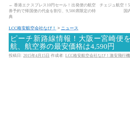
←
香港エクスプレス10円セール！出発便の航空
チェジュ航空！
券予約で帰国便の代金を割引、9,500席限定の特
国
典
LCC格安航空会社なび！
>
ニュース
ピーチ新路線情報！大阪ー宮崎便を
航、航空券の最安価格は4,590円
投稿日:
2015年4月15日
作成者:
LCC格安航空会社なび！激安飛行機