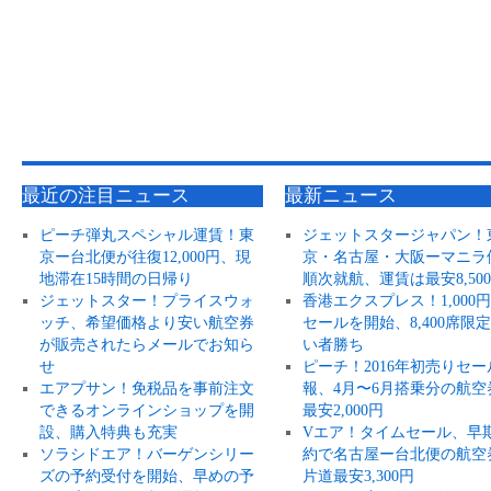
最近の注目ニュース
最新ニュース
ピーチ弾丸スペシャル運賃！東
ジェットスタージャパン！
京ー台北便が往復12,000円、現
京・名古屋・大阪ーマニラ
地滞在15時間の日帰り
順次就航、運賃は最安8,50
ジェットスター！プライスウォ
香港エクスプレス！1,000
ッチ、希望価格より安い航空券
セールを開始、8,400席限
が販売されたらメールでお知ら
い者勝ち
せ
ピーチ！2016年初売りセー
エアプサン！免税品を事前注文
報、4月〜6月搭乗分の航空
できるオンラインショップを開
最安2,000円
設、購入特典も充実
Vエア！タイムセール、早
ソラシドエア！バーゲンシリー
約で名古屋ー台北便の航空
ズの予約受付を開始、早めの予
片道最安3,300円