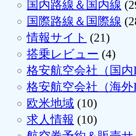
国内路線＆国内線
(2
国際路線＆国際線
(2
情報サイト
(21)
搭乗レビュー
(4)
格安航空会社（国内L
格安航空会社（海外L
欧米地域
(10)
求人情報
(10)
航空券予約＆販売サ