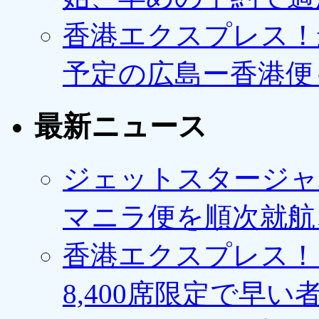
香港エクスプレス！最
予定の広島ー香港便
最新ニュース
ジェットスタージャ
マニラ便を順次就航、
香港エクスプレス！1
8,400席限定で早い