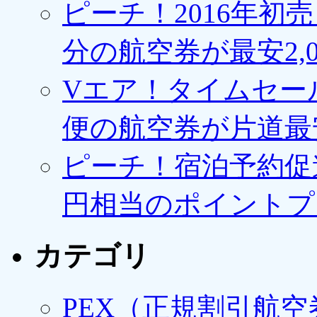
ピーチ！2016年初
分の航空券が最安2,0
Vエア！タイムセー
便の航空券が片道最安3
ピーチ！宿泊予約促進
円相当のポイントプ
カテゴリ
PEX（正規割引航空