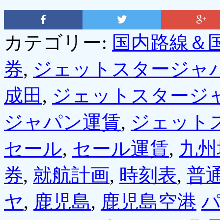
カテゴリー:
国内路線＆
券
,
ジェットスタージャ
成田
,
ジェットスタージ
ジャパン運賃
,
ジェット
セール
,
セール運賃
,
九州
券
,
就航計画
,
時刻表
,
普
ヤ
,
鹿児島
,
鹿児島空港