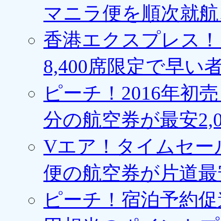
マニラ便を順次就航、
香港エクスプレス！1
8,400席限定で早い
ピーチ！2016年初
分の航空券が最安2,0
Vエア！タイムセー
便の航空券が片道最安3
ピーチ！宿泊予約促進