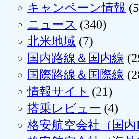
キャンペーン情報
(5
ニュース
(340)
北米地域
(7)
国内路線＆国内線
(2
国際路線＆国際線
(2
情報サイト
(21)
搭乗レビュー
(4)
格安航空会社（国内L