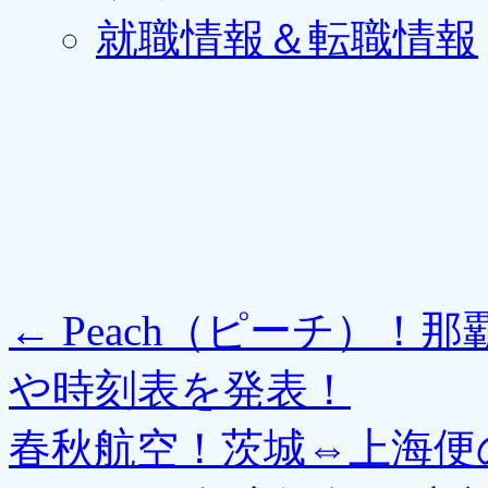
就職情報＆転職情報
←
Peach（ピーチ）！
や時刻表を発表！
春秋航空！茨城⇔上海便