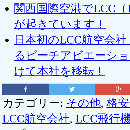
関西国際空港でLCC
が起きています！
日本初のLCC航空会社
るピーチアビエーショ
けて本社を移転！
カテゴリー:
その他
,
格安
LCC航空会社
,
LCC飛行