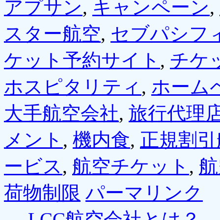
アプサン
,
キャンペーン
,
スター航空
,
セブパシフ
ケット予約サイト
,
チケ
ホスピタリティ
,
ホーム
大手航空会社
,
旅行代理
メント
,
機内食
,
正規割引
ービス
,
航空チケット
,
航
荷物制限
パーマリンク
←
LCC航空会社とは？