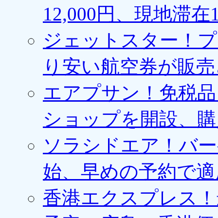
12,000円、現地滞
ジェットスター！プ
り安い航空券が販売
エアプサン！免税品
ショップを開設、購
ソラシドエア！バー
始、早めの予約で適
香港エクスプレス！最