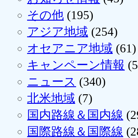
その他
(195)
アジア地域
(254)
オセアニア地域
(61)
キャンペーン情報
(5
ニュース
(340)
北米地域
(7)
国内路線＆国内線
(2
国際路線＆国際線
(2