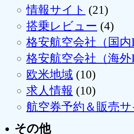
情報サイト
(21)
搭乗レビュー
(4)
格安航空会社（国内L
格安航空会社（海外L
欧米地域
(10)
求人情報
(10)
航空券予約＆販売サ
その他