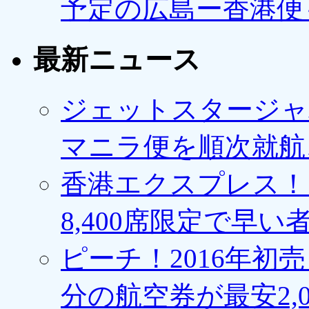
予定の広島ー香港便
最新ニュース
ジェットスタージャ
マニラ便を順次就航、
香港エクスプレス！1
8,400席限定で早い
ピーチ！2016年初
分の航空券が最安2,0