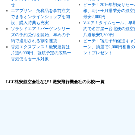
せ
ピーチ！2016年初売りセー
エアプサン！免税品を事前注文
報、4月〜6月搭乗分の航空
できるオンラインショップを開
最安2,000円
設、購入特典も充実
Vエア！タイムセール、早
ソラシドエア！バーゲンシリー
約で名古屋ー台北便の航空
ズの予約受付を開始、早めの予
片道最安3,300円
約で適用される割引運賃
ピーチ！宿泊予約促進キャ
香港エクスプレス！最安運賃は
ーン、抽選で2,000円相当
片道6,090円、就航予定の広島ー
ントプレゼント
香港便もセール対象
LCC格安航空会社なび！激安飛行機会社の比較/一覧