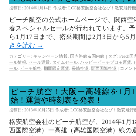
投稿日:
2014年1月14日
作成者:
LCC格安航空会社なび！激安飛行機
ピーチ航空の公式ホームページで、関西空
春スペシャルセールが行われています。予約
ら1月17日まで、搭乗期間は2月3日から5
きを読む
→
カテゴリー:
キャンペーン情報
,
国内路線＆国内線
|
タグ:
Peach
ール情報
,
セール運賃
,
タイムセール
,
ハッピーピーチプロモ運賃
,
ール
,
ピーチ航空
,
期間限定運賃
,
長崎空港
,
関西国際空港
|
コメン
ピーチ航空！大阪ー高雄線を1月1
始！運賃や時刻表を発表！
投稿日:
2013年10月25日
作成者:
LCC格安航空会社なび！激安飛行
格安航空会社のピーチ航空が、2014年1月
西国際空港）ー高雄（高雄国際空港）線の