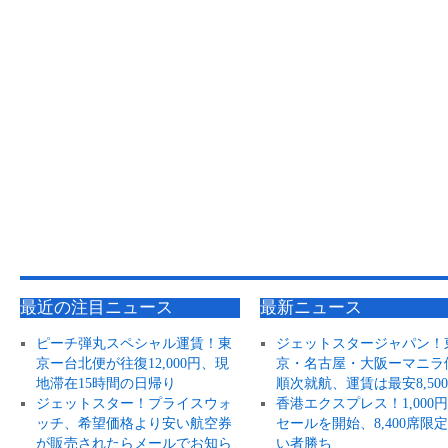
最近の注目ニュース
最新ニュース
ピーチ弾丸スペシャル運賃！東
ジェットスタージャパン！
京ー台北便が往復12,000円、現
京・名古屋・大阪ーマニラ
地滞在15時間の日帰り
順次就航、運賃は最安8,50
ジェットスター！プライスウォ
香港エクスプレス！1,000
ッチ、希望価格より安い航空券
セールを開始、8,400席限
が販売されたらメールでお知ら
い者勝ち