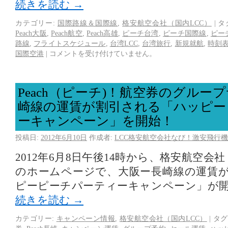
続きを読む
→
カテゴリー:
国際路線＆国際線
,
格安航空会社（国内LCC）
|
タ
Peach大阪
,
Peach航空
,
Peach高雄
,
ピーチ台湾
,
ピーチ国際線
,
ピー
路線
,
フライトスケジュール
,
台湾LCC
,
台湾旅行
,
新規就航
,
時刻
国際空港
|
コメントを受け付けていません。
Peach（ピーチ)！航空券のグルー
崎線の運賃が割引される「ハッピー
ーキャンペーン」を開始！
投稿日:
2012年6月10日
作成者:
LCC格安航空会社なび！激安飛行機
2012年6月8日午後14時から、格安航空会社「
のホームページで、大阪ー長崎線の運賃
ピーピーチパーティーキャンペーン」が
続きを読む
→
カテゴリー:
キャンペーン情報
,
格安航空会社（国内LCC）
|
タグ