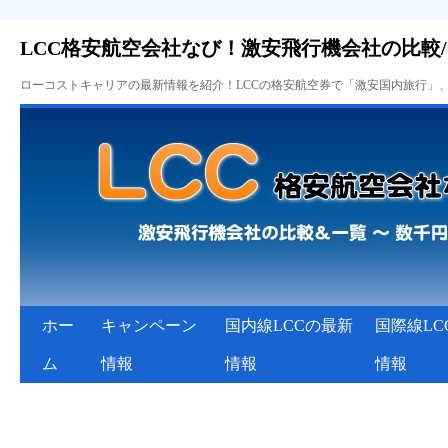
LCC格安航空会社なび！激安飛行機会社の比較
ローコストキャリアの最新情報を紹介！LCCの格安航空券で「激安国内旅行」
ホー
キャンペーン
国内線LCCの最新
国際線LC
ム
情報
情報
情報