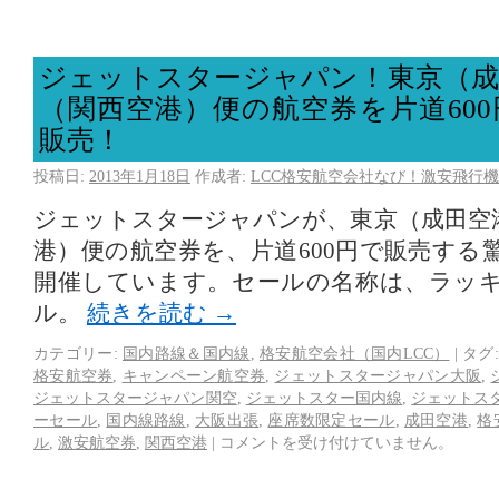
ジェットスタージャパン！東京（成
（関西空港）便の航空券を片道60
販売！
投稿日:
2013年1月18日
作成者:
LCC格安航空会社なび！激安飛行機
ジェットスタージャパンが、東京（成田空
港）便の航空券を、片道600円で販売する
開催しています。セールの名称は、ラッ
ル。
続きを読む
→
カテゴリー:
国内路線＆国内線
,
格安航空会社（国内LCC）
|
タグ:
格安航空券
,
キャンペーン航空券
,
ジェットスタージャパン大阪
,
ジェットスタージャパン関空
,
ジェットスター国内線
,
ジェットス
ーセール
,
国内線路線
,
大阪出張
,
座席数限定セール
,
成田空港
,
格
ル
,
激安航空券
,
関西空港
|
コメントを受け付けていません。