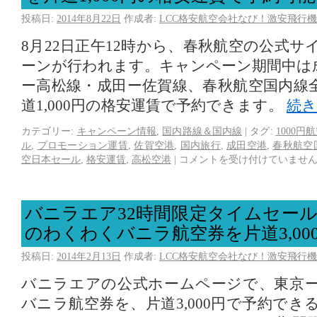
投稿日:
2014年8月22日
作成者:
LCC格安航空会社なび！激安飛行機
8月22日正午12時から、春秋航空の公式
ーンが行われます。キャンペーン期間中は
ー高松線・成田ー佐賀線、春秋航空国内線
道1,000円の格安運賃で予約できます。
続
カテゴリー:
キャンペーン情報
,
国内路線＆国内線
|
タグ:
1000円
ル
,
プロモーション運賃
,
佐賀空港
,
国内旅行
,
成田空港
,
春秋航空
空日本セール
,
格安運賃
,
高松空港
|
コメントを受け付けていませ
バニラエア32時間限定タイムセー
のわくわくバニラ航空券を片道3,00
投稿日:
2014年2月13日
作成者:
LCC格安航空会社なび！激安飛行機
バニラエアの公式ホームページで、東京
バニラ航空券を、片道3,000円で予約で