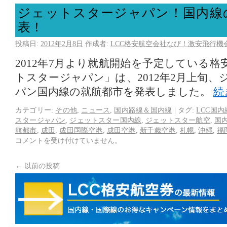
ジェットスタージャパン！国内線
表！
投稿日:
2012年2月8日
作成者:
LCC格安航空会社なび！激安飛行機
2012年7月より就航開始を予定している
トスタージャパン」は、2012年2月上旬
パン国内線の就航都市を発表しました。
続
カテゴリー:
その他
,
ニュース
,
国内路線＆国内線
|
タグ:
LCC国内
スタージャパン
,
ジェットスター国内線
,
ジェットスター航空
,
国内
航都市
,
成田
,
成田国際空港
,
成田空港
,
新千歳空港
,
札幌
,
沖縄
,
福
コメントを受け付けていません。
←
以前の投稿