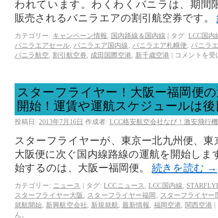
われています。わくわくバニラは、期間
販売されるバニラエアの割引航空券です。
カテゴリー:
キャンペーン情報
,
国内路線＆国内線
|
タグ:
LCC国内
バニラエアセール
,
バニラエア国内線
,
バニラエア札幌便
,
バニラ
バニラ航空
,
割引航空券
,
成田国際空港
,
新千歳空港
|
コメントを受
スターフライヤー！大阪ー福岡便の
開始！運賃や運航スケジュールは後
投稿日:
2013年7月16日
作成者:
LCC格安航空会社なび！激安飛行機
スターフライヤーが、東京ー北九州便、東
大阪便に次ぐ国内線路線の運航を開始しま
始するのは、大阪ー福岡便。
続きを読む
→
カテゴリー:
ニュース
|
タグ:
LCCニュース
,
LCC国内線
,
STARFLY
スターフライヤー大阪
,
スターフライヤー福岡
,
スターフライヤー
就航開始
,
新興航空会社
,
新規就航
,
最新情報
,
福岡空港
,
関西空港
|
ん。