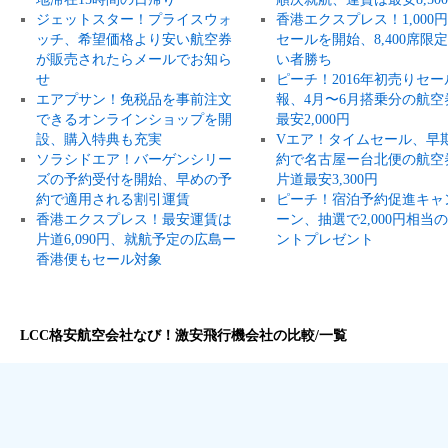
ジェットスター！プライスウォ
香港エクスプレス！1,000
ッチ、希望価格より安い航空券
セールを開始、8,400席限
が販売されたらメールでお知ら
い者勝ち
せ
ピーチ！2016年初売りセー
エアプサン！免税品を事前注文
報、4月〜6月搭乗分の航空
できるオンラインショップを開
最安2,000円
設、購入特典も充実
Vエア！タイムセール、早
ソラシドエア！バーゲンシリー
約で名古屋ー台北便の航空
ズの予約受付を開始、早めの予
片道最安3,300円
約で適用される割引運賃
ピーチ！宿泊予約促進キャ
香港エクスプレス！最安運賃は
ーン、抽選で2,000円相当
片道6,090円、就航予定の広島ー
ントプレゼント
香港便もセール対象
LCC格安航空会社なび！激安飛行機会社の比較/一覧