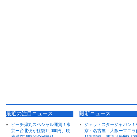
最近の注目ニュース
最新ニュース
ピーチ弾丸スペシャル運賃！東
ジェットスタージャパン！
京ー台北便が往復12,000円、現
京・名古屋・大阪ーマニラ
地滞在15時間の日帰り
順次就航、運賃は最安8,50