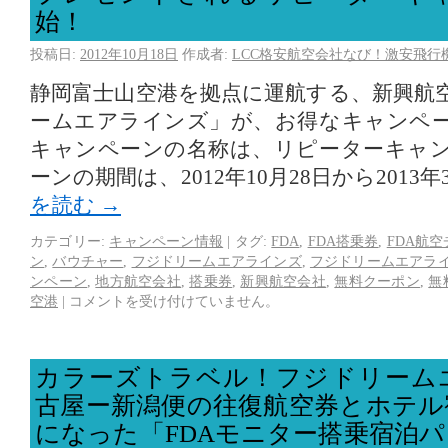
始！
投稿日:
2012年10月18日
作成者:
LCC格安航空会社なび！激安飛行
静岡富士山空港を拠点に運航する、新興航
ームエアラインズ」が、お得なキャンペ
キャンペーンの名称は、リピーターキャ
ーンの期間は、2012年10月28日から2013
を読む
→
カテゴリー:
キャンペーン情報
|
タグ:
FDA
,
FDA搭乗券
,
FDA航
ン
,
バウチャー
,
フジドリームエアラインズ
,
フジドリームエアラ
ンペーン
,
地方航空会社
,
搭乗券
,
新興航空会社
,
無料クーポン
,
無
空港
|
コメントを受け付けていません。
カラーズトラベル！フジドリーム
古屋ー新潟便の往復航空券とホテル
になった「FDAモニター搭乗宿泊