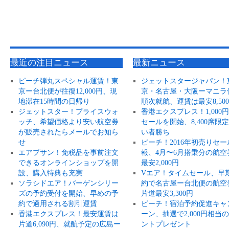
最近の注目ニュース
最新ニュース
ピーチ弾丸スペシャル運賃！東
ジェットスタージャパン！
京ー台北便が往復12,000円、現
京・名古屋・大阪ーマニラ
地滞在15時間の日帰り
順次就航、運賃は最安8,50
ジェットスター！プライスウォ
香港エクスプレス！1,000
ッチ、希望価格より安い航空券
セールを開始、8,400席限
が販売されたらメールでお知ら
い者勝ち
せ
ピーチ！2016年初売りセー
エアプサン！免税品を事前注文
報、4月〜6月搭乗分の航空
できるオンラインショップを開
最安2,000円
設、購入特典も充実
Vエア！タイムセール、早
ソラシドエア！バーゲンシリー
約で名古屋ー台北便の航空
ズの予約受付を開始、早めの予
片道最安3,300円
約で適用される割引運賃
ピーチ！宿泊予約促進キャ
香港エクスプレス！最安運賃は
ーン、抽選で2,000円相当
片道6,090円、就航予定の広島ー
ントプレゼント