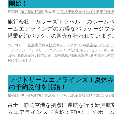
開始！
投稿日:
2012年8月23日
作成者:
LCC格安航空会社なび！激安飛行機
旅行会社「カラーズトラベル」のホーム
ームエアラインズのお得なパッケージプラ
搭乗宿泊パック」の販売が行われています
カテゴリー:
航空券予約＆販売サイト
|
タグ:
FDA航空券
,
アンケー
ージプラン
,
フジドリームエアラインズ新潟
,
ホテルセット
,
ホテ
出張
,
名古屋空港
,
国内出張
,
国内路線
,
往復航空券
,
新潟空港
,
県
付けていません。
フジドリームエアラインズ！夏休み
の予約受付を開始！
投稿日:
2012年6月19日
作成者:
LCC格安航空会社なび！激安飛行機
富士山静岡空港を拠点に運航を行う新興航
ムエアラインズ（通称：FDA）」のホー