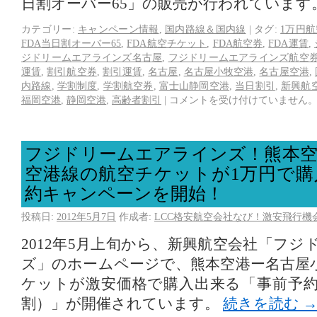
日割オーバー65」の販売が行われています
カテゴリー:
キャンペーン情報
,
国内路線＆国内線
|
タグ:
1万円
FDA当日割オーバー65
,
FDA航空チケット
,
FDA航空券
,
FDA運賃
,
ジドリームエアラインズ名古屋
,
フジドリームエアラインズ航空
運賃
,
割引航空券
,
割引運賃
,
名古屋
,
名古屋小牧空港
,
名古屋空港
,
内路線
,
学割制度
,
学割航空券
,
富士山静岡空港
,
当日割引
,
新興航
福岡空港
,
静岡空港
,
高齢者割引
|
コメントを受け付けていません
フジドリームエアラインズ！熊本空
空港線の航空チケットが1万円で購
約キャンペーンを開始！
投稿日:
2012年5月7日
作成者:
LCC格安航空会社なび！激安飛行機
2012年5月上旬から、新興航空会社「フ
ズ」のホームページで、熊本空港ー名古屋
ケットが激安価格で購入出来る「事前予約
割）」が開催されています。
続きを読む