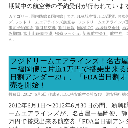
期間中の航空券の予約受付が行われていま
カテゴリー:
国内路線＆国内線
|
タグ:
FDA航空券
,
FDA運賃
,
お盆
ズ
,
フジドリームエアラインズ航空券
,
フジドリームエアラインズ
事前予約運賃
,
割引航空券
,
割引運賃
,
国内LCC
,
地域航空会社
,
地
み期間
,
富士山静岡空港
,
帰省ラッシュ
,
新興航空会社
,
航空券
|
ん。
フジドリームエアラインズ！名古屋
ー福岡便に片道1万円で搭乗出来る
日割アンダー23」、「FDA当日割オ
売を開始！
投稿日:
2012年6月5日
作成者:
LCC格安航空会社なび！激安飛行機
2012年6月1日〜2012年6月30日の間、
ームエアラインズが、名古屋ー福岡便、静
万円で搭乗出来る航空券「FDA当日割アンダ