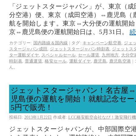
「ジェットスタージャパン」が、東京（成
分空港）便、東京（成田空港）⇔鹿児島（
航を開始します。東京⇔大分便の運航開始日
京⇔鹿児島便の運航開始日は、5月31日。
カテゴリー:
国内路線＆国内線
|
タグ:
キャンペーン航空券
,
ジェ
スタージャパン成田
,
ジェットスタージャパン時刻表
,
ジェットス
ター運航ダイヤ
,
スペシャルセール
,
セール運賃
,
九州地方
,
大分空
時刻表
,
普通運賃
,
格安セール
,
運航ダイヤ
,
鹿児島
,
鹿児島空港
|
ん。
ジェットスタージャパン！名古屋⇔
児島便の運航を開始！就航記念セー
5円で販売！
投稿日:
2013年1月22日
作成者:
LCC格安航空会社なび！激安飛行機
ジェットスタージャパンが、中部国際空