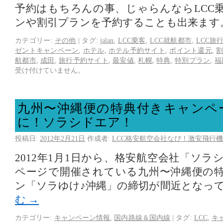
予約はもちろんの事、じゃらんならLCC
ンや割引プランを予約することも出来ます
カテゴリー:
その他
|
タグ:
jalan
,
LCC乗客
,
LCC就航都市
,
LCC旅
ゼントキャンペーン
,
ホテル
,
ホテル予約サイト
,
ポイント還元
,
航都市
,
成田
,
旅行予約サイト
,
最安値
,
札幌
,
特典
,
特別プラン
,
福
受け付けていません。
九州〜沖縄便の特典付きキャンペ
に！ソラシドエア！
投稿日:
2012年2月21日
作成者:
LCC格安航空会社なび！激安飛行機
2012年1月1日から、格安航空会社「ソ
ページで開催されている九州〜沖縄便の
ン「ソラゆけ♪沖縄」の締切が間近となっ
む
→
カテゴリー:
キャンペーン情報
,
国内路線＆国内線
|
タグ:
LCC
,
キ