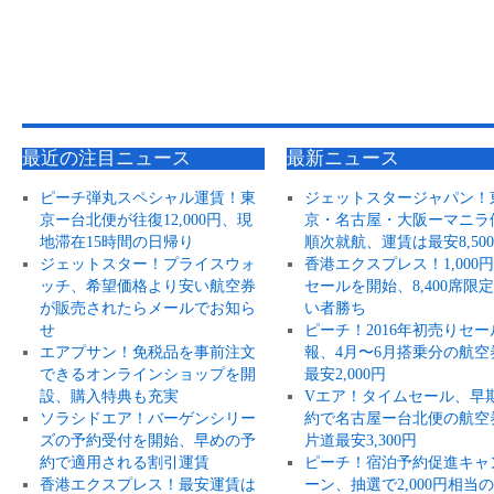
最近の注目ニュース
最新ニュース
ピーチ弾丸スペシャル運賃！東
ジェットスタージャパン！
京ー台北便が往復12,000円、現
京・名古屋・大阪ーマニラ
地滞在15時間の日帰り
順次就航、運賃は最安8,50
ジェットスター！プライスウォ
香港エクスプレス！1,000
ッチ、希望価格より安い航空券
セールを開始、8,400席限
が販売されたらメールでお知ら
い者勝ち
せ
ピーチ！2016年初売りセー
エアプサン！免税品を事前注文
報、4月〜6月搭乗分の航空
できるオンラインショップを開
最安2,000円
設、購入特典も充実
Vエア！タイムセール、早
ソラシドエア！バーゲンシリー
約で名古屋ー台北便の航空
ズの予約受付を開始、早めの予
片道最安3,300円
約で適用される割引運賃
ピーチ！宿泊予約促進キャ
香港エクスプレス！最安運賃は
ーン、抽選で2,000円相当