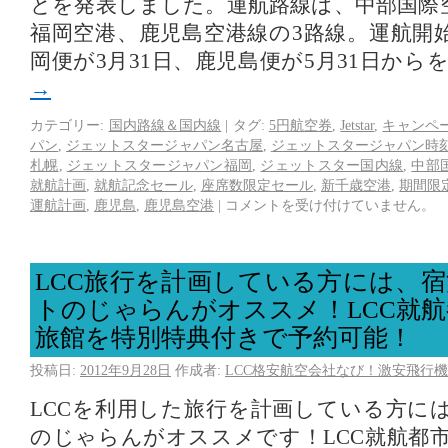
とを発表しました。運航路線は、中部国際
福岡空港、鹿児島空港線の3路線。運航開
岡便が3月31日、鹿児島便が5月31日から
→
カテゴリー:
国内路線＆国内線
|
タグ:
5円航空券
,
Jetstar
,
キャンペ
パン
,
ジェットスタージャパン名古屋
,
ジェットスタージャパン時
札幌
,
ジェットスタージャパン福岡
,
ジェットスター国内線
,
中部
就航計画
,
就航記念セール
,
座席数限定セール
,
新千歳空港
,
期間限
運航計画
,
鹿児島
,
鹿児島空港
|
コメントを受け付けていません。
LCC旅行を計画している方には、
トのじゃらんがオススメ！LCC就
旅館を特別特典付きで予約可能！
投稿日:
2012年9月28日
作成者:
LCC格安航空会社なび！激安飛行機
LCCを利用した旅行を計画している方に
のじゃらんがオススメです！LCC就航都