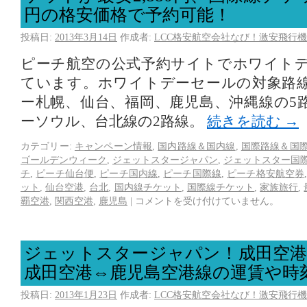
円の格安価格で予約可能！
投稿日:
2013年3月14日
作成者:
LCC格安航空会社なび！激安飛行機
ピーチ航空の公式予約サイトでホワイト
ています。ホワイトデーセールの対象路
ー札幌、仙台、福岡、鹿児島、沖縄線の5
ーソウル、台北線の2路線。
続きを読む
→
カテゴリー:
キャンペーン情報
,
国内路線＆国内線
,
国際路線＆国
ゴールデンウィーク
,
ジェットスタージャパン
,
ジェットスター国
チ
,
ピーチ仙台便
,
ピーチ国内線
,
ピーチ国際線
,
ピーチ格安航空券
ット
,
仙台空港
,
台北
,
国内線チケット
,
国際線チケット
,
家族旅行
,
覇空港
,
関西空港
,
鹿児島
|
コメントを受け付けていません。
ジェットスタージャパン！成田空港
成田空港⇔鹿児島空港線の運賃や時
投稿日:
2013年1月23日
作成者:
LCC格安航空会社なび！激安飛行機