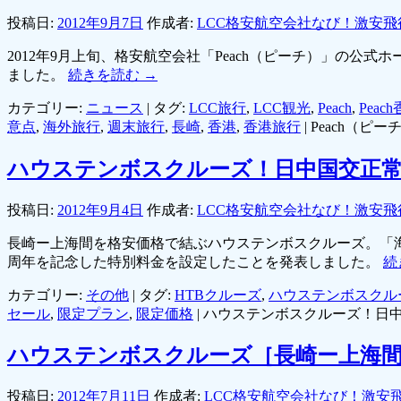
投稿日:
2012年9月7日
作成者:
LCC格安航空会社なび！激安飛
2012年9月上旬、格安航空会社「Peach（ピーチ）」の公
ました。
続きを読む
→
カテゴリー:
ニュース
|
タグ:
LCC旅行
,
LCC観光
,
Peach
,
Peac
意点
,
海外旅行
,
週末旅行
,
長崎
,
香港
,
香港旅行
|
Peach（
ハウステンボスクルーズ！日中国交正常化
投稿日:
2012年9月4日
作成者:
LCC格安航空会社なび！激安飛
長崎ー上海間を格安価格で結ぶハウステンボスクルーズ。「海版
周年を記念した特別料金を設定したことを発表しました。
続
カテゴリー:
その他
|
タグ:
HTBクルーズ
,
ハウステンボスクル
セール
,
限定プラン
,
限定価格
|
ハウステンボスクルーズ！日中
ハウステンボスクルーズ［長崎ー上海間
投稿日:
2012年7月11日
作成者:
LCC格安航空会社なび！激安