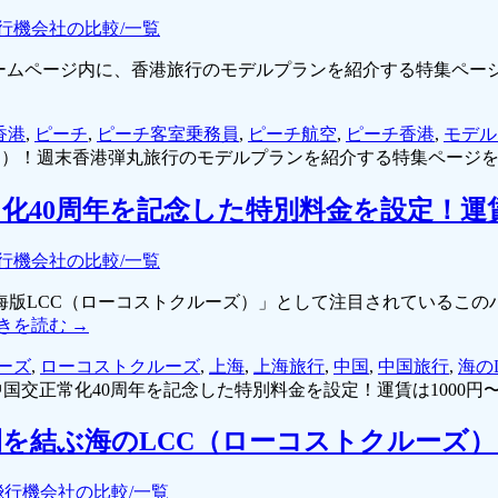
行機会社の比較/一覧
式ホームページ内に、香港旅行のモデルプランを紹介する特集ページ
h香港
,
ピーチ
,
ピーチ客室乗務員
,
ピーチ航空
,
ピーチ香港
,
モデル
ピーチ）！週末香港弾丸旅行のモデルプランを紹介する特集ページを
40周年を記念した特別料金を設定！運賃は
行機会社の比較/一覧
LCC（ローコストクルーズ）」として注目されているこのハウ
きを読む
→
ーズ
,
ローコストクルーズ
,
上海
,
上海旅行
,
中国
,
中国旅行
,
海の
国交正常化40周年を記念した特別料金を設定！運賃は1000円〜
を結ぶ海のLCC（ローコストクルーズ）
飛行機会社の比較/一覧