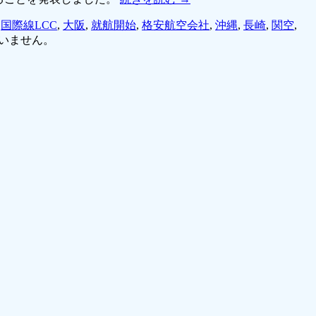
,
国際線LCC
,
大阪
,
就航開始
,
格安航空会社
,
沖縄
,
長崎
,
関空
,
いません。