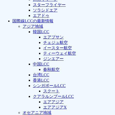
スターフライヤー
ソラシドエア
エアドゥ
国際線LCCの最新情報
アジア地域
韓国LCC
エアプサン
チェジュ航空
イースター航空
ティーウェイ航空
ジンエアー
中国LCC
春秋航空
台湾LCC
香港LCC
シンガポールLCC
スクート
クアラルンプールLCC
エアアジア
エアアジアX
オセアニア地域