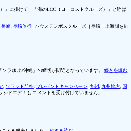
ア）」に掛けて、「海のLCC（ローコストクルーズ）」と呼ば
,
長崎
,
長崎旅行
|
ハウステンボスクルーズ［長崎ー上海間を結
ン「ソラゆけ♪沖縄」の締切が間近となっています。
続きを読む
ア
,
ソラシド航空
,
プレゼントキャンペーン
,
九州
,
九州地方
,
国
ラシドエア！ は
コメントを受け付けていません。
することを発表しました。
続きを読む
→