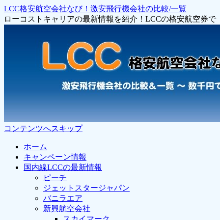
LCC格安航空会社なび！激安飛行機会社の比較/一覧
ローコストキャリアの最新情報を紹介！LCCの格安航空券
コンテンツへスキップ
ホーム
キャンペーン情報
国内線LCCの最新情報
ピーチ
ジェットスタージャパン
バニラエア
新興航空会社
スカイマーク