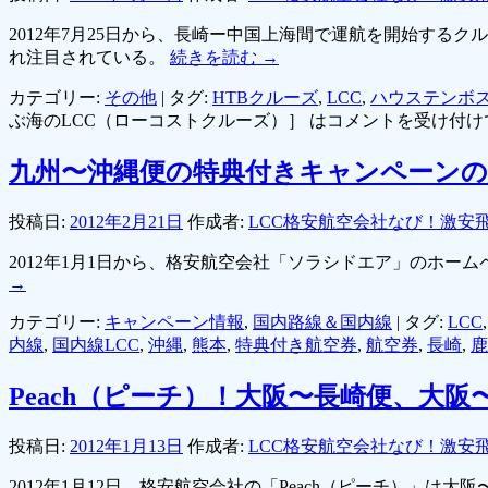
2012年7月25日から、長崎ー中国上海間で運航を開始する
れ注目されている。
続きを読む
→
カテゴリー:
その他
|
タグ:
HTBクルーズ
,
LCC
,
ハウステンボ
ぶ海のLCC（ローコストクルーズ）］ は
コメントを受け付け
九州〜沖縄便の特典付きキャンペーン
投稿日:
2012年2月21日
作成者:
LCC格安航空会社なび！激安
2012年1月1日から、格安航空会社「ソラシドエア」のホ
→
カテゴリー:
キャンペーン情報
,
国内路線＆国内線
|
タグ:
LCC
内線
,
国内線LCC
,
沖縄
,
熊本
,
特典付き航空券
,
航空券
,
長崎
,
鹿
Peach（ピーチ）！大阪〜長崎便、大
投稿日:
2012年1月13日
作成者:
LCC格安航空会社なび！激安
2012年1月12日、格安航空会社の「Peach（ピーチ）