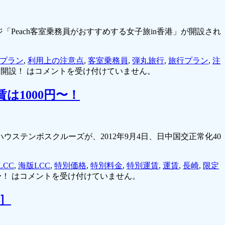
「Peach客室乗務員がおすすめする女子旅in香港」が開設され
プラン
,
利用上の注意点
,
客室乗務員
,
弾丸旅行
,
旅行プラン
,
注
開設！ は
コメントを受け付けていません。
1000円〜！
ステンボスクルーズが、2012年9月4日、日中国交正常化40
LCC
,
海版LCC
,
特別価格
,
特別料金
,
特別運賃
,
運賃
,
長崎
,
限定
！ は
コメントを受け付けていません。
］