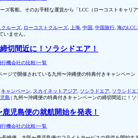
クルーズ客船。そのお手軽な運賃から「LCC（ローコストキャリ
スクルーズ
,
ローコストクルーズ
,
上海
,
中国
,
中国旅行
,
海のLCC
ていません。
の締切間近に！ソラシドエア！
飛行機会社の比較/一覧
ームページで開催されている九州〜沖縄便の特典付きキャンペー
,
キャンペーン
,
スカイネットアジア
,
ソシラドエア
,
ソラシドエ
児島
|
九州〜沖縄便の特典付きキャンペーンの締切間近に！ソ
阪〜鹿児島便の就航開始を発表！
飛行機会社の比較/一覧
」は大阪〜長崎便、大阪〜鹿児島便のフライトサービスの提供を開始