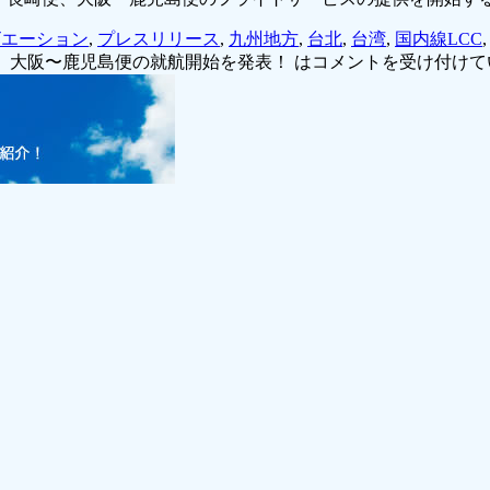
ビエーション
,
プレスリリース
,
九州地方
,
台北
,
台湾
,
国内線LCC
便、大阪〜鹿児島便の就航開始を発表！ は
コメントを受け付けて