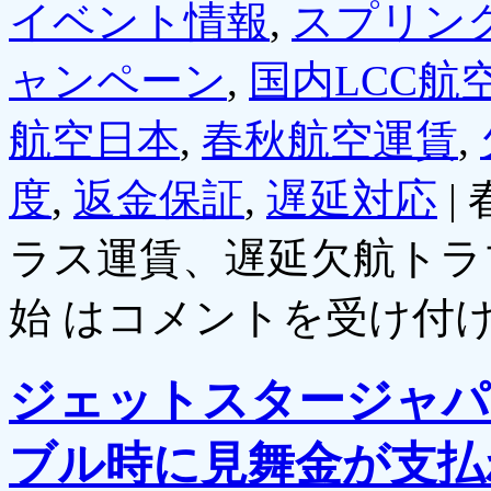
イベント情報
,
スプリン
ャンペーン
,
国内LCC航
航空日本
,
春秋航空運賃
,
度
,
返金保証
,
遅延対応
|
ラス運賃、遅延欠航トラ
始 は
コメントを受け付
ジェットスタージャパ
ブル時に見舞金が支払