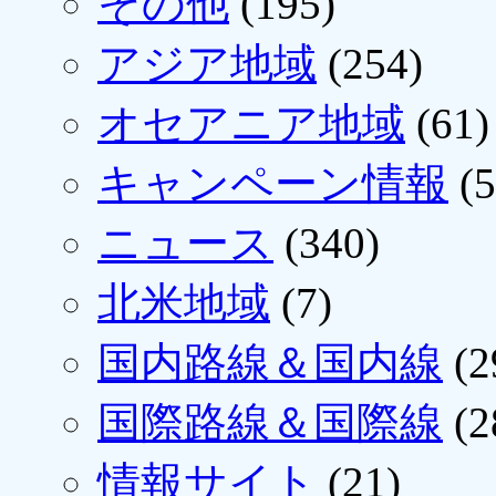
その他
(195)
アジア地域
(254)
オセアニア地域
(61)
キャンペーン情報
(5
ニュース
(340)
北米地域
(7)
国内路線＆国内線
(2
国際路線＆国際線
(2
情報サイト
(21)