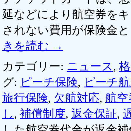
延などにより航空券をキ
されない費用が保険金と
きを読む
→
カテゴリー:
ニュース
,
格
グ:
ピーチ保険
,
ピーチ航
旅行保険
,
欠航対応
,
航空
し
,
補償制度
,
返金保証
,
した航空券代金が返金補