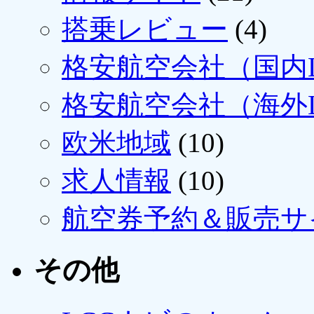
搭乗レビュー
(4)
格安航空会社（国内L
格安航空会社（海外L
欧米地域
(10)
求人情報
(10)
航空券予約＆販売サ
その他