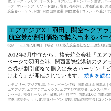
空
,
オーストラリア
,
オーストラリアLCC
,
キャンペーン運賃
,
バー
ース
,
マレーシア
,
リゾート旅行
,
増便
,
海外旅行
,
片道航空券
,
片
航空券バーゲン
,
関空
,
関西国際空港
,
関西空港
|
コメントを受け付
エアアジアX！羽田、関空〜クアラ
航空券が割引価格で購入出来るバー
投稿日:
2012年2月20日
作成者:
LCC格安航空会社なび！激安飛行機
2012年2月中旬から、格安航空会社「エ
ページで羽田空港、関西国際空港初のクア
空券が割引価格で購入出来るバーゲン「
けよう」が開催されています。
続きを読
カテゴリー:
アジア地域
,
キャンペーン情報
,
国際路線＆国際線
|
エアアジア
,
エアアジアエックス
,
エアアジア航空券
,
エクスペディ
ンセール
,
割引セール
,
割引価格
,
割引航空券
,
国際線LCC
,
国際線
空港
,
航空チケット
,
航空券バーゲン
,
関空
,
関西国際空港
|
コメン