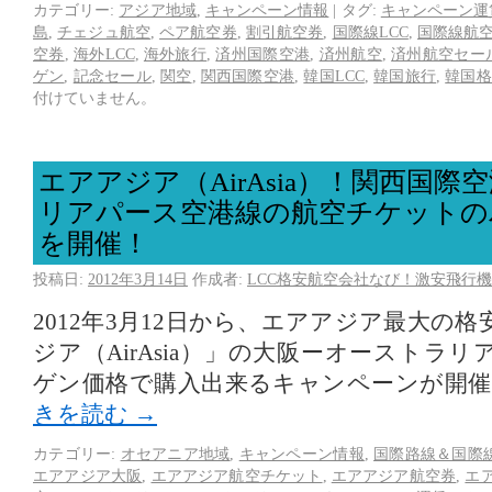
カテゴリー:
アジア地域
,
キャンペーン情報
|
タグ:
キャンペーン運
島
,
チェジュ航空
,
ペア航空券
,
割引航空券
,
国際線LCC
,
国際線航
空券
,
海外LCC
,
海外旅行
,
済州国際空港
,
済州航空
,
済州航空セー
ゲン
,
記念セール
,
関空
,
関西国際空港
,
韓国LCC
,
韓国旅行
,
韓国格
付けていません。
エアアジア（AirAsia）！関西国
リアパース空港線の航空チケットの
を開催！
投稿日:
2012年3月14日
作成者:
LCC格安航空会社なび！激安飛行機
2012年3月12日から、エアアジア最大の
ジア（AirAsia）」の大阪ーオーストラ
ゲン価格で購入出来るキャンペーンが開
きを読む
→
カテゴリー:
オセアニア地域
,
キャンペーン情報
,
国際路線＆国際
エアアジア大阪
,
エアアジア航空チケット
,
エアアジア航空券
,
エ