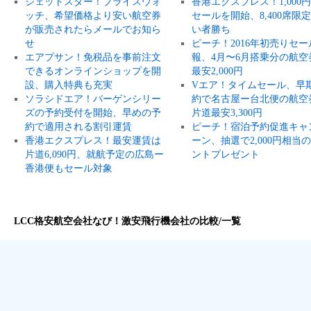
ジェットスター！プライスウォ
香港エクスプレス！1,000
ッチ、希望価格より安い航空券
セールを開始、8,400席限
が販売されたらメールでお知ら
い者勝ち
せ
ピーチ！2016年初売りセー
エアプサン！免税品を事前注文
報、4月〜6月搭乗分の航空
できるオンラインショップを開
最安2,000円
設、購入特典も充実
Vエア！タイムセール、早
ソラシドエア！バーゲンシリー
約で名古屋ー台北便の航空
ズの予約受付を開始、早めの予
片道最安3,300円
約で適用される割引運賃
ピーチ！宿泊予約促進キャ
香港エクスプレス！最安運賃は
ーン、抽選で2,000円相当
片道6,090円、就航予定の広島ー
ントプレゼント
香港便もセール対象
LCC格安航空会社なび！激安飛行機会社の比較/一覧