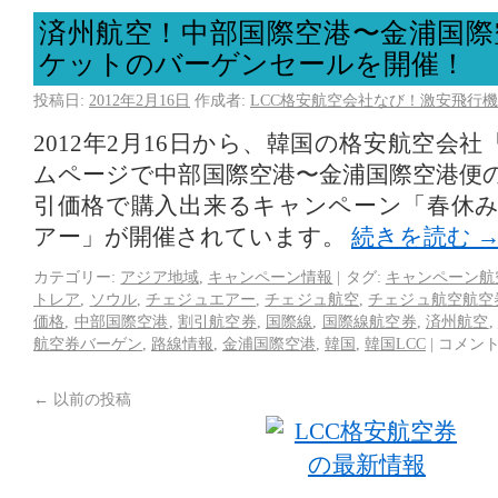
済州航空！中部国際空港〜金浦国際
ケットのバーゲンセールを開催！
投稿日:
2012年2月16日
作成者:
LCC格安航空会社なび！激安飛行機
2012年2月16日から、韓国の格安航空会
ムページで中部国際空港〜金浦国際空港便
引価格で購入出来るキャンペーン「春休
アー」が開催されています。
続きを読む
カテゴリー:
アジア地域
,
キャンペーン情報
|
タグ:
キャンペーン航
トレア
,
ソウル
,
チェジュエアー
,
チェジュ航空
,
チェジュ航空航空
価格
,
中部国際空港
,
割引航空券
,
国際線
,
国際線航空券
,
済州航空
,
航空券バーゲン
,
路線情報
,
金浦国際空港
,
韓国
,
韓国LCC
|
コメン
←
以前の投稿