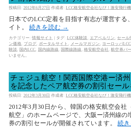
投稿日:
2012年6月27日
作成者:
LCC格安航空会社なび！激安飛行機
日本でのLCC定着を目指す有志が運営する
イト。
続きを読む
→
カテゴリー:
情報サイト
|
タグ:
LCC体験談
,
エアベルリン
,
セール
ン価格
,
ブログ
,
ポータルサイト
,
メールマガジン
,
ヨーロッパLC
験談
,
国内LCC
,
国内線路線
,
国際線路線
,
格安航空会社
,
航空券バ
いません。
チェジュ航空！関西国際空港ー済州
を記念したペア航空券の割引セール
投稿日:
2012年3月30日
作成者:
LCC格安航空会社なび！激安飛行機
2012年3月30日から、韓国の格安航空会社
航空」のホームページで、大阪ー済州線の
券の割引セールが開催されています。
続き