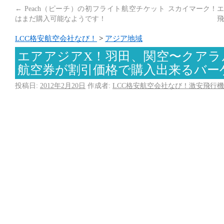
←
Peach（ピーチ）の初フライト航空チケット
スカイマーク！エ
はまだ購入可能なようです！
飛
LCC格安航空会社なび！
>
アジア地域
エアアジアX！羽田、関空〜クアラ
航空券が割引価格で購入出来るバー
投稿日:
2012年2月20日
作成者:
LCC格安航空会社なび！激安飛行機