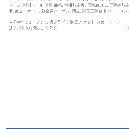
セール
,
割引セール
,
割引価格
,
割引航空券
,
国際線LCC
,
国際線航
港
,
航空チケット
,
航空券バーゲン
,
関空
,
関西国際空港
パーマリン
←
Peach（ピーチ）の初フライト航空チケット
スカイマーク！エ
はまだ購入可能なようです！
飛