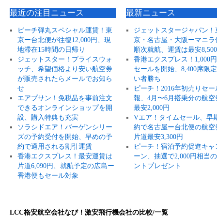
最近の注目ニュース
最新ニュース
ピーチ弾丸スペシャル運賃！東
ジェットスタージャパン！
京ー台北便が往復12,000円、現
京・名古屋・大阪ーマニラ
地滞在15時間の日帰り
順次就航、運賃は最安8,50
ジェットスター！プライスウォ
香港エクスプレス！1,000
ッチ、希望価格より安い航空券
セールを開始、8,400席限
が販売されたらメールでお知ら
い者勝ち
せ
ピーチ！2016年初売りセー
エアプサン！免税品を事前注文
報、4月〜6月搭乗分の航空
できるオンラインショップを開
最安2,000円
設、購入特典も充実
Vエア！タイムセール、早
ソラシドエア！バーゲンシリー
約で名古屋ー台北便の航空
ズの予約受付を開始、早めの予
片道最安3,300円
約で適用される割引運賃
ピーチ！宿泊予約促進キャ
香港エクスプレス！最安運賃は
ーン、抽選で2,000円相当
片道6,090円、就航予定の広島ー
ントプレゼント
香港便もセール対象
LCC格安航空会社なび！激安飛行機会社の比較/一覧