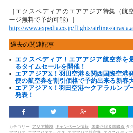
［エクスペディアのエアアジア特集（航
ージ無料で予約可能）］
http://www.expedia.co.jp/flights/airlines/airasia.
過去の関連記事
エクスペディア！エアアジア航空券を
るタイムセールを開催！
エアアジアX！羽田空港＆関西国際空港
便の航空券を割引価格で予約出来る新春
エアアジアX！羽田空港〜クアラルンプ
発表！
カテゴリー:
アジア地域
,
キャンペーン情報
,
国際路線＆国際線
タグ
アアジア
,
エアアジアエックス
,
エアアジア航空券
,
エクスペディア