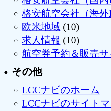
格安航空会社（海外L
欧米地域
(10)
求人情報
(10)
航空券予約＆販売サ
その他
LCCナビのホーム
LCCナビのサイト