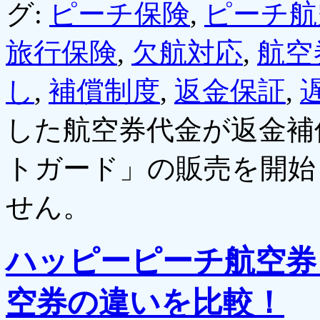
グ:
ピーチ保険
,
ピーチ航
旅行保険
,
欠航対応
,
航空
し
,
補償制度
,
返金保証
,
した航空券代金が返金補
トガード」の販売を開始
せん。
ハッピーピーチ航空券
空券の違いを比較！