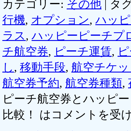
カテゴリー:
その他
|
タグ
行機
,
オプション
,
ハッピ
ラス
,
ハッピーピーチプ
チ航空券
,
ピーチ運賃
,
ピ
し
,
移動手段
,
航空チケッ
航空券予約
,
航空券種類
,
ピーチ航空券とハッピー
比較！ は
コメントを受