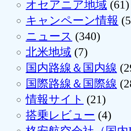
オセアニア地域
(61)
キャンペーン情報
(5
ニュース
(340)
北米地域
(7)
国内路線＆国内線
(2
国際路線＆国際線
(2
情報サイト
(21)
搭乗レビュー
(4)
格安航空会社（国内L