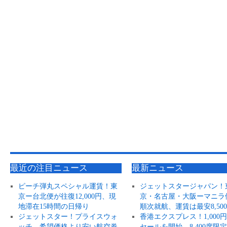
最近の注目ニュース
最新ニュース
ピーチ弾丸スペシャル運賃！東
ジェットスタージャパン！
京ー台北便が往復12,000円、現
京・名古屋・大阪ーマニラ
地滞在15時間の日帰り
順次就航、運賃は最安8,50
ジェットスター！プライスウォ
香港エクスプレス！1,000
ッチ、希望価格より安い航空券
セールを開始、8,400席限