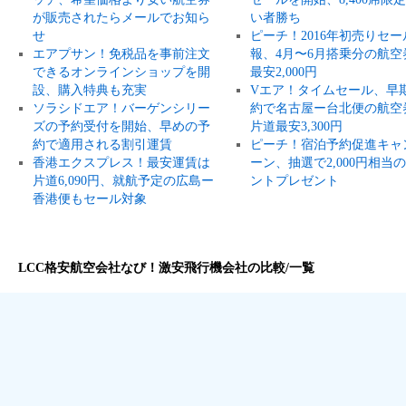
が販売されたらメールでお知ら
い者勝ち
せ
ピーチ！2016年初売りセー
エアプサン！免税品を事前注文
報、4月〜6月搭乗分の航空
できるオンラインショップを開
最安2,000円
設、購入特典も充実
Vエア！タイムセール、早
ソラシドエア！バーゲンシリー
約で名古屋ー台北便の航空
ズの予約受付を開始、早めの予
片道最安3,300円
約で適用される割引運賃
ピーチ！宿泊予約促進キャ
香港エクスプレス！最安運賃は
ーン、抽選で2,000円相当
片道6,090円、就航予定の広島ー
ントプレゼント
香港便もセール対象
LCC格安航空会社なび！激安飛行機会社の比較/一覧