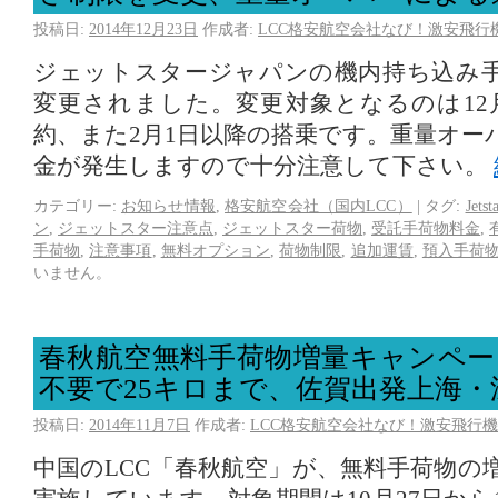
投稿日:
2014年12月23日
作成者:
LCC格安航空会社なび！激安飛行
ジェットスタージャパンの機内持ち込み
変更されました。変更対象となるのは12月
約、また2月1日以降の搭乗です。重量オー
金が発生しますので十分注意して下さい。
カテゴリー:
お知らせ情報
,
格安航空会社（国内LCC）
|
タグ:
Jetst
ン
,
ジェットスター注意点
,
ジェットスター荷物
,
受託手荷物料金
,
手荷物
,
注意事項
,
無料オプション
,
荷物制限
,
追加運賃
,
預入手荷
いません。
春秋航空無料手荷物増量キャンペー
不要で25キロまで、佐賀出発上海・
投稿日:
2014年11月7日
作成者:
LCC格安航空会社なび！激安飛行機
中国のLCC「春秋航空」が、無料手荷物の