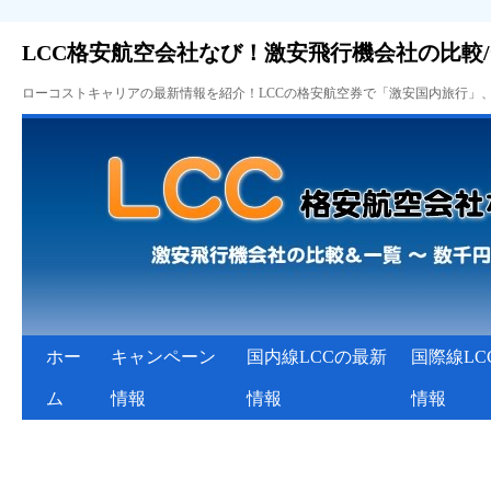
LCC格安航空会社なび！激安飛行機会社の比較
ローコストキャリアの最新情報を紹介！LCCの格安航空券で「激安国内旅行」
ホー
キャンペーン
国内線LCCの最新
国際線LC
ム
情報
情報
情報