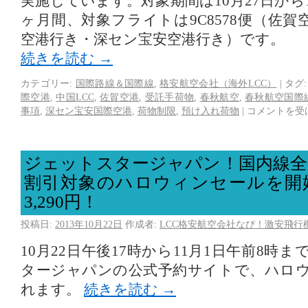
実施しています。対象期間は10月27日から1
ヶ月間、対象フライトは9C8578便（佐
空港行き・深セン宝安空港行き）です。
続きを読む
→
カテゴリー:
国際路線＆国際線
,
格安航空会社（海外LCC）
|
タグ:
際空港
,
中国LCC
,
佐賀空港
,
受託手荷物
,
春秋航空
,
春秋航空国際
事項
,
深セン宝安国際空港
,
荷物制限
,
預け入れ荷物
|
コメントを受
ジェットスタージャパン！国内線全
割引対象のハロウィンセールを開
3,290円！
投稿日:
2013年10月22日
作成者:
LCC格安航空会社なび！激安飛行
10月22日午後17時から11月1日午前8時
タージャパンの公式予約サイトで、ハロ
れます。
続きを読む
→