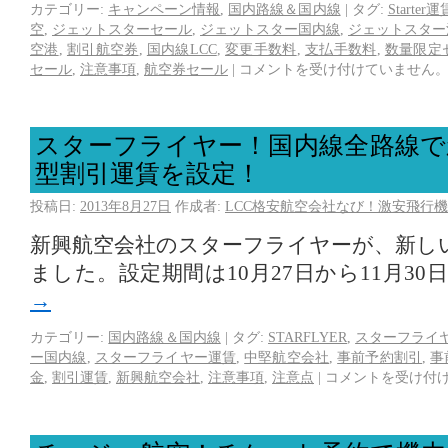
カテゴリー:
キャンペーン情報
,
国内路線＆国内線
|
タグ:
Starter運
空
,
ジェットスターセール
,
ジェットスター国内線
,
ジェットスター
空港
,
割引航空券
,
国内線LCC
,
変更手数料
,
支払手数料
,
数量限定
セール
,
注意事項
,
航空券セール
|
コメントを受け付けていません
スターフライヤー！国内線全路線で
型割引運賃を設定！
投稿日:
2013年8月27日
作成者:
LCC格安航空会社なび！激安飛行機
新興航空会社のスターフライヤーが、新し
ました。設定期間は10月27日から11月30
→
カテゴリー:
国内路線＆国内線
|
タグ:
STARFLYER
,
スターフライ
ー国内線
,
スターフライヤー運賃
,
中堅航空会社
,
事前予約割引
,
事
金
,
割引運賃
,
新興航空会社
,
注意事項
,
注意点
|
コメントを受け付