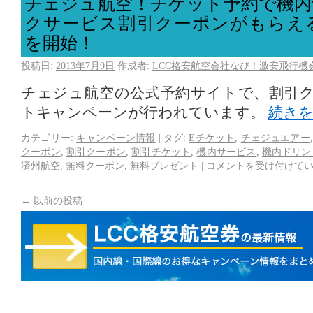
チェジュ航空！チケット予約で機内
クサービス割引クーポンがもらえ
を開始！
投稿日:
2013年7月9日
作成者:
LCC格安航空会社なび！激安飛行機
チェジュ航空の公式予約サイトで、割引
トキャンペーンが行われています。
続き
カテゴリー:
キャンペーン情報
|
タグ:
Eチケット
,
チェジュエアー
クーポン
,
割引クーポン
,
割引チケット
,
機内サービス
,
機内ドリン
済州航空
,
無料クーポン
,
無料プレゼント
|
コメントを受け付けて
←
以前の投稿