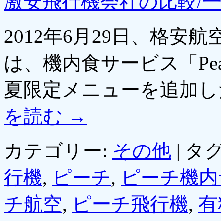
激安飛行機会社の比較/
2012年6月29日、格安航
は、機内食サービス「Pea
夏限定メニューを追加
を読む
→
カテゴリー:
その他
|
タグ
行機
,
ピーチ
,
ピーチ機内
チ航空
,
ピーチ飛行機
,
有