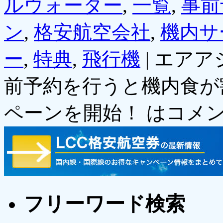
ルウォーター
,
一覧
,
事前
ン
,
格安航空会社
,
機内サ
ー
,
特典
,
飛行機
|
エアアジ
前予約を行うと機内食が
ペーンを開始！ は
コメ
フリーワード検索