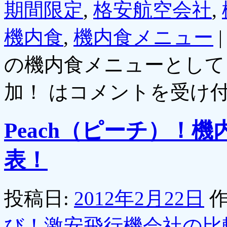
期間限定
,
格安航空会社
,
機内食
,
機内食メニュー
|
の機内食メニューとして
加！ は
コメントを受け
Peach（ピーチ）！
表！
投稿日:
2012年2月22日
作
び！激安飛行機会社の比