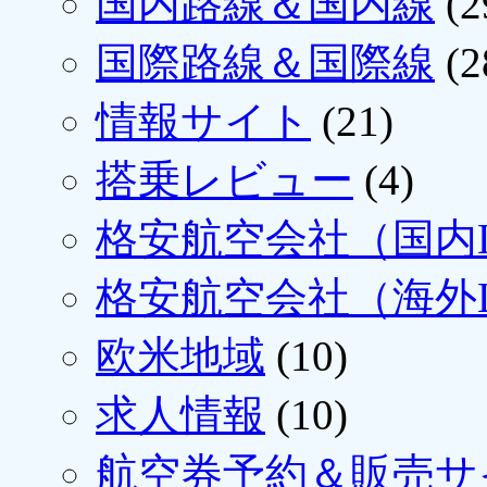
国内路線＆国内線
(2
国際路線＆国際線
(2
情報サイト
(21)
搭乗レビュー
(4)
格安航空会社（国内L
格安航空会社（海外L
欧米地域
(10)
求人情報
(10)
航空券予約＆販売サ