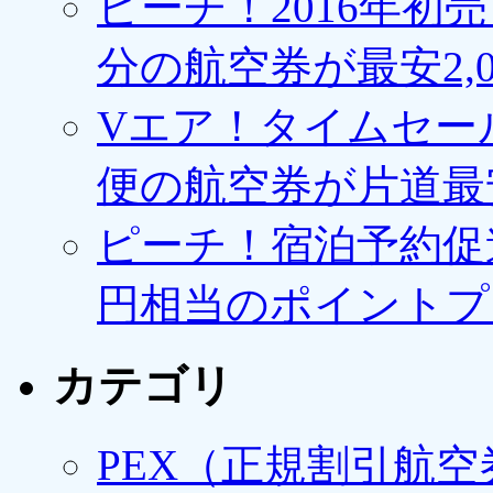
ピーチ！2016年初
分の航空券が最安2,0
Vエア！タイムセー
便の航空券が片道最安3
ピーチ！宿泊予約促進
円相当のポイントプ
カテゴリ
PEX（正規割引航空