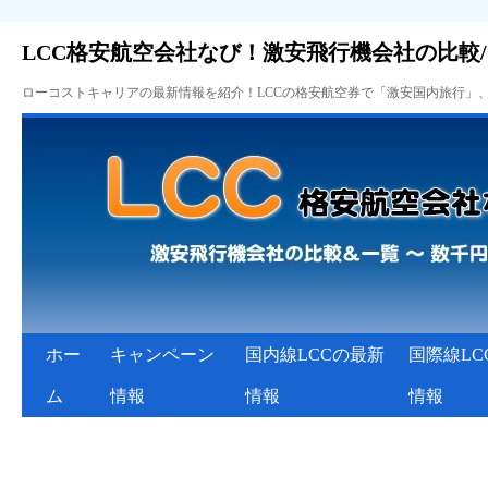
LCC格安航空会社なび！激安飛行機会社の比較
ローコストキャリアの最新情報を紹介！LCCの格安航空券で「激安国内旅行」
ホー
キャンペーン
国内線LCCの最新
国際線LC
ム
情報
情報
情報