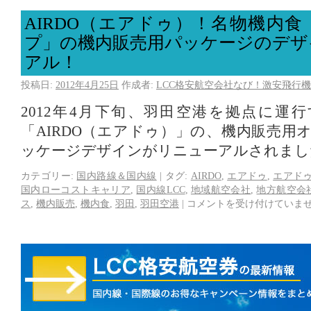
AIRDO（エアドゥ）！名物機内
プ」の機内販売用パッケージのデザ
アル！
投稿日:
2012年4月25日
作成者:
LCC格安航空会社なび！激安飛行機
2012年4月下旬、羽田空港を拠点に運
「AIRDO（エアドゥ）」の、機内販売用
ッケージデザインがリニューアルされま
カテゴリー:
国内路線＆国内線
|
タグ:
AIRDO
,
エアドゥ
,
エアド
国内ローコストキャリア
,
国内線LCC
,
地域航空会社
,
地方航空会
ス
,
機内販売
,
機内食
,
羽田
,
羽田空港
|
コメントを受け付けていま