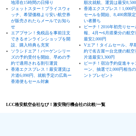
地滞在15時間の日帰り
順次就航、運賃は最安8,50
ジェットスター！プライスウォ
香港エクスプレス！1,000
ッチ、希望価格より安い航空券
セールを開始、8,400席限
が販売されたらメールでお知ら
い者勝ち
せ
ピーチ！2016年初売りセー
エアプサン！免税品を事前注文
報、4月〜6月搭乗分の航空
できるオンラインショップを開
最安2,000円
設、購入特典も充実
Vエア！タイムセール、早
ソラシドエア！バーゲンシリー
約で名古屋ー台北便の航空
ズの予約受付を開始、早めの予
片道最安3,300円
約で適用される割引運賃
ピーチ！宿泊予約促進キャ
香港エクスプレス！最安運賃は
ーン、抽選で2,000円相当
片道6,090円、就航予定の広島ー
ントプレゼント
香港便もセール対象
LCC格安航空会社なび！激安飛行機会社の比較/一覧