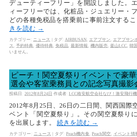
デューティーフリー」を開設しました。
ィーフリーでは、化粧品・ジュエリー・
どの各種免税品を搭乗前に事前注文する
きを読む
→
カテゴリー:
ニュース
|
タグ:
AIRBUSAN
,
エアプサン
,
エアプサン
ス
,
予約特典
,
優待特典
,
免税品
,
最新情報
,
機内販売
,
釜山LCC
,
韓国
いません。
ピーチ！関空夏祭りイベントで豪華
選会や客室乗務員との記念写真撮影
投稿日:
2012年8月24日
作成者:
LCC格安航空会社なび！激安飛行機
2012年8月25日、26日の二日間、関西国
ベント「関空夏祭り」。その関空夏祭り
を出展します。
続きを読む
→
カテゴリー:
ニュース
|
タグ:
Peach機内食
,
Peach関空
,
イベント情