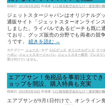
投稿日:
2015年9月28日
作成者:
LCC格安航空会社なび！激安飛行機
ジェットスタージャパンはオリジナルグ
通販サイト「ジェットスターオンライン
しました。ライバルであるピーチも既に
ており、グッズ販売の分野でも両者の競
うです。
続きを読む
→
カテゴリー:
ニュース
|
タグ:
LCCグッズ
,
オリジナルグッズ
,
クー
ーポン
,
ジェットスタージャパン
,
ジェットスター航空
,
プレスリ
受け付けていません。
エアプサン！免税品を事前注文でき
ョップを開設、購入特典も充実
投稿日:
2015年9月16日
作成者:
LCC格安航空会社なび！激安飛行機
エアプサンが9月1日付けで、オンライン