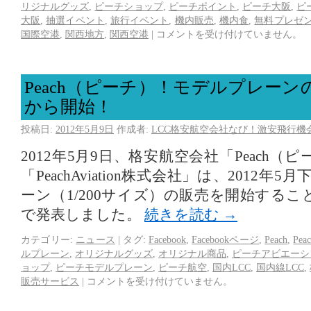
リジナルグッズ
,
ピーチショップ
,
ピーチポイント
,
ピーチ大阪
,
ピ
大阪
,
抽選イベント
,
旅行イベント
,
機内販売
,
機内食
,
無料プレゼ
国際空港
,
関西地方
,
関西空港
|
コメントを受け付けていません。
Peach（ピーチ）！モデルプレーン
から開始！
投稿日:
2012年5月9日
作成者:
LCC格安航空会社なび！激安飛行機
2012年5月9日、格安航空会社「Peach
「PeachAviation株式会社」は、2012
ーン（1/200サイズ）の販売を開始することを
で発表しました。
続きを読む
→
カテゴリー:
ニュース
|
タグ:
Facebook
,
Facebookページ
,
Peach
,
Pea
ルプレーン
,
オリジナルグッズ
,
オリジナル商品
,
ピーチアビエーシ
ョップ
,
ピーチモデルプレーン
,
ピーチ航空
,
国内LCC
,
国内線LCC
,
販売サービス
|
コメントを受け付けていません。