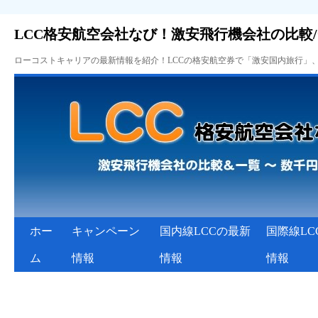
LCC格安航空会社なび！激安飛行機会社の比較
ローコストキャリアの最新情報を紹介！LCCの格安航空券で「激安国内旅行」
ホー
キャンペーン
国内線LCCの最新
国際線LC
ム
情報
情報
情報