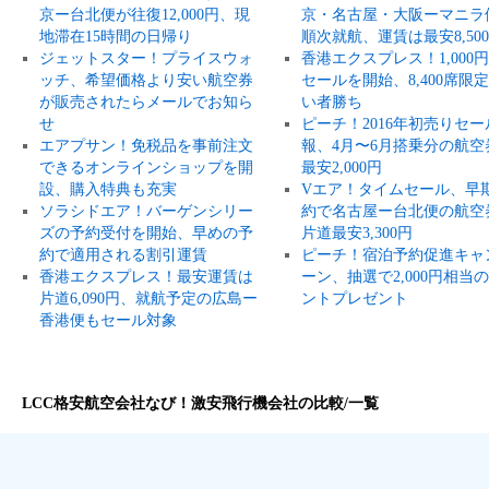
京ー台北便が往復12,000円、現
京・名古屋・大阪ーマニラ
地滞在15時間の日帰り
順次就航、運賃は最安8,50
ジェットスター！プライスウォ
香港エクスプレス！1,000
ッチ、希望価格より安い航空券
セールを開始、8,400席限
が販売されたらメールでお知ら
い者勝ち
せ
ピーチ！2016年初売りセー
エアプサン！免税品を事前注文
報、4月〜6月搭乗分の航空
できるオンラインショップを開
最安2,000円
設、購入特典も充実
Vエア！タイムセール、早
ソラシドエア！バーゲンシリー
約で名古屋ー台北便の航空
ズの予約受付を開始、早めの予
片道最安3,300円
約で適用される割引運賃
ピーチ！宿泊予約促進キャ
香港エクスプレス！最安運賃は
ーン、抽選で2,000円相当
片道6,090円、就航予定の広島ー
ントプレゼント
香港便もセール対象
LCC格安航空会社なび！激安飛行機会社の比較/一覧