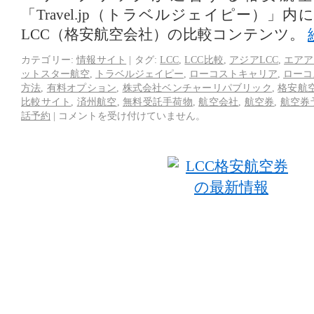
「Travel.jp（トラベルジェイピー）」
LCC（格安航空会社）の比較コンテンツ。
カテゴリー:
情報サイト
|
タグ:
LCC
,
LCC比較
,
アジアLCC
,
エアア
ットスター航空
,
トラベルジェイピー
,
ローコストキャリア
,
ローコ
方法
,
有料オプション
,
株式会社ベンチャーリパブリック
,
格安航
比較サイト
,
済州航空
,
無料受託手荷物
,
航空会社
,
航空券
,
航空券
話予約
|
コメントを受け付けていません。