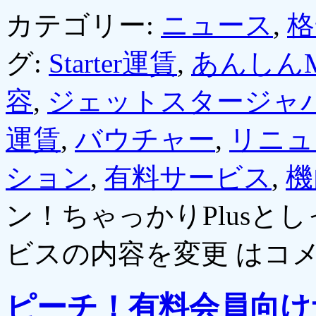
カテゴリー:
ニュース
,
格
グ:
Starter運賃
,
あんしんM
容
,
ジェットスタージャ
運賃
,
バウチャー
,
リニュ
ション
,
有料サービス
,
機
ン！ちゃっかりPlusと
ビスの内容を変更 は
コ
ピーチ！有料会員向け