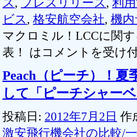
ス
,
プレスリリース
,
利用
ビス
,
格安航空会社
,
機内
マクロミル！LCCに関
表！ は
コメントを受け
Peach（ピーチ）！
して「ピーチシャーベ
投稿日:
2012年7月2日
作
激安飛行機会社の比較/