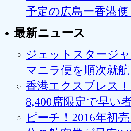
予定の広島ー香港便
最新ニュース
ジェットスタージャ
マニラ便を順次就航、
香港エクスプレス！1
8,400席限定で早い
ピーチ！2016年初