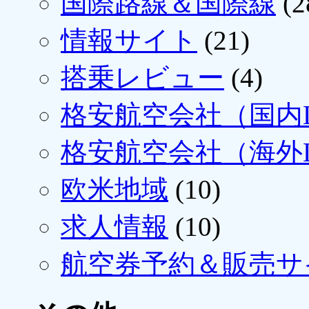
国際路線＆国際線
(2
情報サイト
(21)
搭乗レビュー
(4)
格安航空会社（国内L
格安航空会社（海外L
欧米地域
(10)
求人情報
(10)
航空券予約＆販売サ