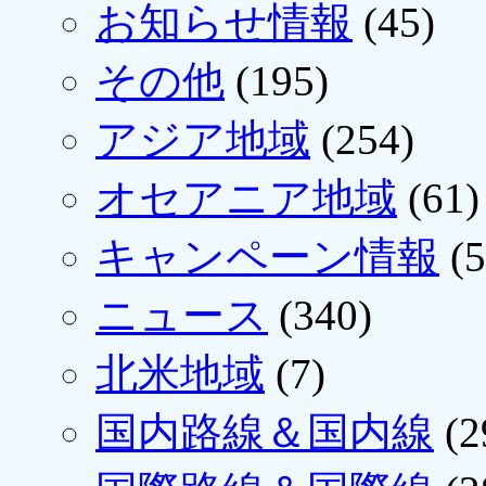
お知らせ情報
(45)
その他
(195)
アジア地域
(254)
オセアニア地域
(61)
キャンペーン情報
(5
ニュース
(340)
北米地域
(7)
国内路線＆国内線
(2