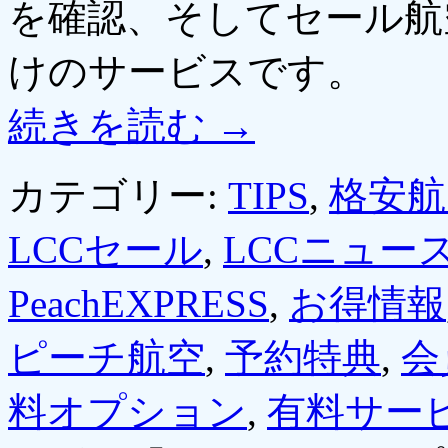
を確認、そしてセール航
けのサービスです。
続きを読む
→
カテゴリー:
TIPS
,
格安航
LCCセール
,
LCCニュー
PeachEXPRESS
,
お得情報
ピーチ航空
,
予約特典
,
会
料オプション
,
有料サー