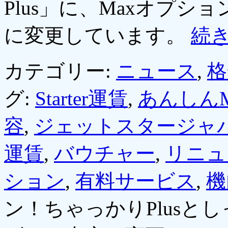
Plus」に、Maxオプシ
に変更しています。
続
カテゴリー:
ニュース
,
格
グ:
Starter運賃
,
あんしんM
容
,
ジェットスタージャ
運賃
,
バウチャー
,
リニュ
ション
,
有料サービス
,
機
ン！ちゃっかりPlusと