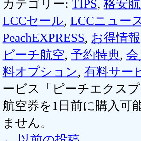
カテゴリー:
TIPS
,
格安航
LCCセール
,
LCCニュー
PeachEXPRESS
,
お得情報
ピーチ航空
,
予約特典
,
会
料オプション
,
有料サー
ービス「ピーチエクスプ
航空券を1日前に購入可能
ません。
←
以前の投稿