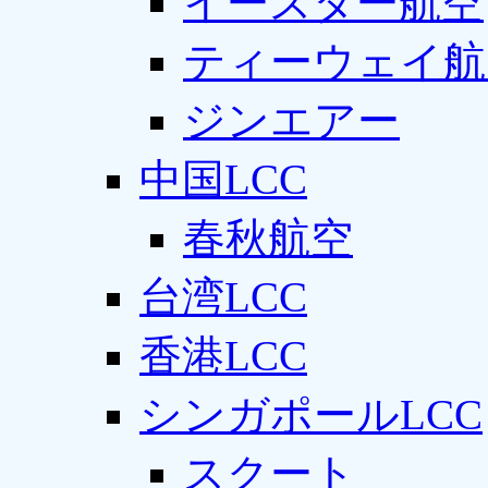
イースター航空
ティーウェイ航
ジンエアー
中国LCC
春秋航空
台湾LCC
香港LCC
シンガポールLCC
スクート