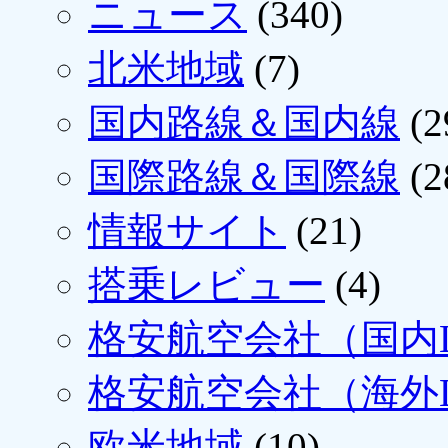
ニュース
(340)
北米地域
(7)
国内路線＆国内線
(2
国際路線＆国際線
(2
情報サイト
(21)
搭乗レビュー
(4)
格安航空会社（国内L
格安航空会社（海外L
欧米地域
(10)