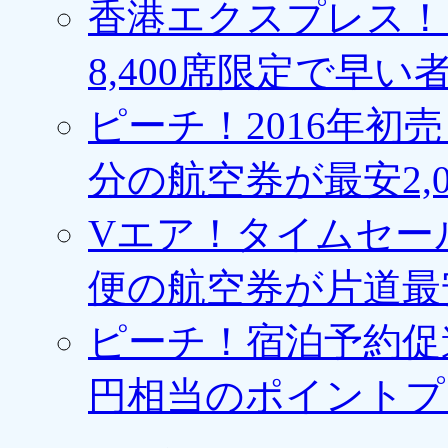
香港エクスプレス！1
8,400席限定で早い
ピーチ！2016年初
分の航空券が最安2,0
Vエア！タイムセー
便の航空券が片道最安3
ピーチ！宿泊予約促進
円相当のポイントプ