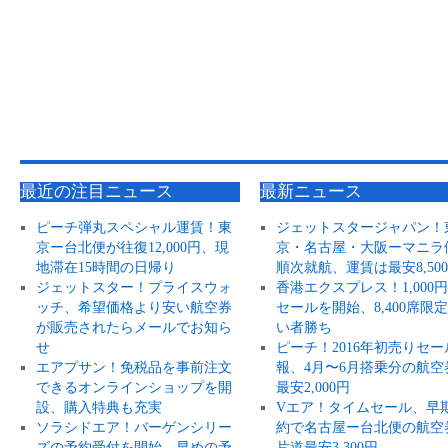
最近の注目ニュース
最新ニュース
ピーチ弾丸スペシャル運賃！東
ジェットスタージャパン！
京ー台北便が往復12,000円、現
京・名古屋・大阪ーマニラ
地滞在15時間の日帰り
順次就航、運賃は最安8,50
ジェットスター！プライスウォ
香港エクスプレス！1,000
ッチ、希望価格より安い航空券
セールを開始、8,400席限
が販売されたらメールでお知ら
い者勝ち
せ
ピーチ！2016年初売りセー
エアプサン！免税品を事前注文
報、4月〜6月搭乗分の航空
できるオンラインショップを開
最安2,000円
設、購入特典も充実
Vエア！タイムセール、早
ソラシドエア！バーゲンシリー
約で名古屋ー台北便の航空
ズの予約受付を開始、早めの予
片道最安3,300円