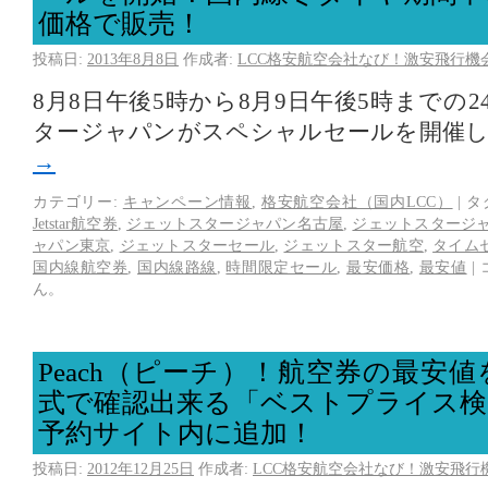
価格で販売！
投稿日:
2013年8月8日
作成者:
LCC格安航空会社なび！激安飛行機
8月8日午後5時から8月9日午後5時までの
タージャパンがスペシャルセールを開催
→
カテゴリー:
キャンペーン情報
,
格安航空会社（国内LCC）
|
タ
Jetstar航空券
,
ジェットスタージャパン名古屋
,
ジェットスタージ
ャパン東京
,
ジェットスターセール
,
ジェットスター航空
,
タイム
国内線航空券
,
国内線路線
,
時間限定セール
,
最安価格
,
最安値
|
ん。
Peach（ピーチ）！航空券の最安
式で確認出来る「ベストプライス検
予約サイト内に追加！
投稿日:
2012年12月25日
作成者:
LCC格安航空会社なび！激安飛行