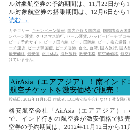
ル対象航空券の予約期間は、11月22日から1
ル対象航空券の搭乗期間は、12月6日から1
読む
→
カテゴリー:
キャンペーン情報
,
国内路線＆国内線
,
国際路線＆国
ンペーン運賃
,
クリスマス旅行
,
セール運賃
,
ハッピーピーチプロ
ピーチ予約サイト
,
ピーチ国内線
,
ピーチ国際線
,
ピーチ格安運賃
,
ーチ運賃
,
ピーチ韓国便
,
ピーチ香港
,
台北
,
台湾
,
国内旅行
,
国内線
最安価格
,
最安値
,
正月休み
,
海外旅行
,
激安価格
,
航空券価格
,
航空
けていません。
AirAsia（エアアジア）！南イン
航空チケットを激安価格で販売！
投稿日:
2012年11月16日
作成者:
LCC格安航空会社なび！激安飛行
格安航空会社「AirAsia（エアアジア
で、インド行きの航空券が激安価格で販
空券の予約期間は、2012年11月12日から1