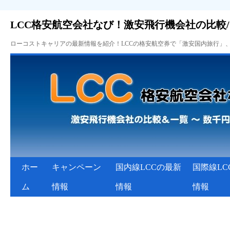
LCC格安航空会社なび！激安飛行機会社の比較
ローコストキャリアの最新情報を紹介！LCCの格安航空券で「激安国内旅行」
ホー
キャンペーン
国内線LCCの最新
国際線LC
ム
情報
情報
情報