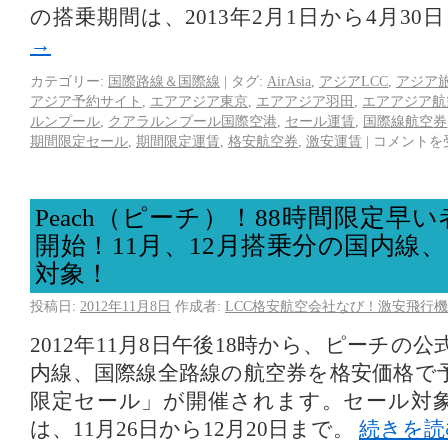
の搭乗期間は、2013年2月1日から4月30
→
カテゴリー:
国際路線＆国際線
|
タグ:
AirAsia
,
アジアLCC
,
アジア
アジア予約サイト
,
エアアジア東京
,
エアアジア羽田
,
エアアジア航
ルンプール
,
クアラルンプール国際空港
,
セール運賃
,
国際線航空券
期間限定セール
,
期間限定運賃
,
格安航空券
,
激安運賃
|
コメントを
Peach（ピーチ）！88時間限定早
開始！11月、12月搭乗分の国内線
対象！
投稿日:
2012年11月8日
作成者:
LCC格安航空会社なび！激安飛行機
2012年11月8日午後18時から、ピーチの
内線、国際線全路線の航空券を格安価格で予
限定セール」が開催されます。セール対
は、11月26日から12月20日まで。
続きを