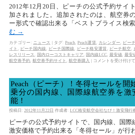
2012年12月20日、ピーチの公式予約サ
加されました。追加されたのは、航空券
ー形式で確認出来る「ベストプライス検
む
→
カテゴリー:
ニュース
|
タグ:
Peach
,
Peach運賃
,
カレンダー
,
ピー
イト
,
ピーチ国内線
,
ピーチ国際線
,
ピーチ格安運賃
,
ピーチ航空
,
レスリリース
,
国内ローコストキャリア
,
国内線LCC
,
最安値
,
最安
航空券予約
,
航空券予約サイト
,
航空券購入
|
コメントを受け付け
Peach（ピーチ）！冬得セールを開
乗分の国内線、国際線航空券を激
能！
投稿日:
2012年11月22日
作成者:
LCC格安航空会社なび！激安飛行
ピーチの公式予約サイトで、国内線、国際
激安価格で予約出来る「冬得セール」が行