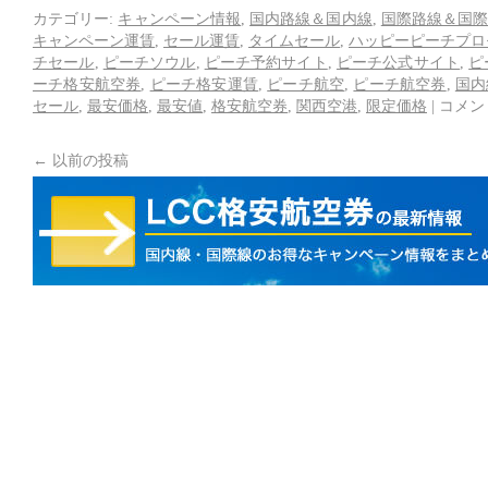
カテゴリー:
キャンペーン情報
,
国内路線＆国内線
,
国際路線＆国
キャンペーン運賃
,
セール運賃
,
タイムセール
,
ハッピーピーチプロ
チセール
,
ピーチソウル
,
ピーチ予約サイト
,
ピーチ公式サイト
,
ピ
ーチ格安航空券
,
ピーチ格安運賃
,
ピーチ航空
,
ピーチ航空券
,
国内
セール
,
最安価格
,
最安値
,
格安航空券
,
関西空港
,
限定価格
|
コメン
←
以前の投稿