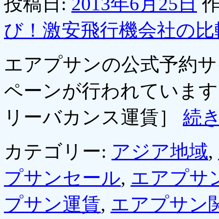
投稿日:
2013年6月25日
作
び！激安飛行機会社の比
エアプサンの公式予約サ
ペーンが行われています
リーバカンス運賃］
続
カテゴリー:
アジア地域
,
プサンセール
,
エアプサ
プサン運賃
,
エアプサン