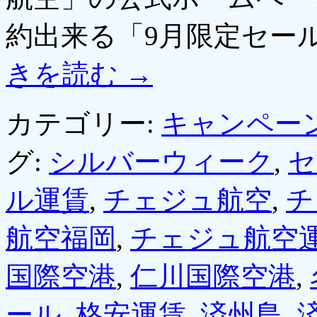
約出来る「9月限定セー
きを読む
→
カテゴリー:
キャンペー
グ:
シルバーウィーク
,
セ
ル運賃
,
チェジュ航空
,
チ
航空福岡
,
チェジュ航空
国際空港
,
仁川国際空港
,
ール
,
格安運賃
,
済州島
,