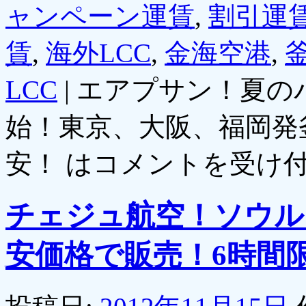
ャンペーン運賃
,
割引運
賃
,
海外LCC
,
金海空港
,
釜
LCC
|
エアプサン！夏の
始！東京、大阪、福岡発
安！ は
コメントを受け
チェジュ航空！ソウル
安価格で販売！6時間