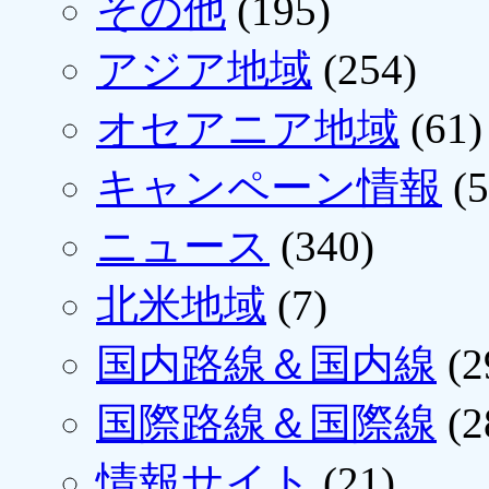
その他
(195)
アジア地域
(254)
オセアニア地域
(61)
キャンペーン情報
(5
ニュース
(340)
北米地域
(7)
国内路線＆国内線
(2
国際路線＆国際線
(2
情報サイト
(21)