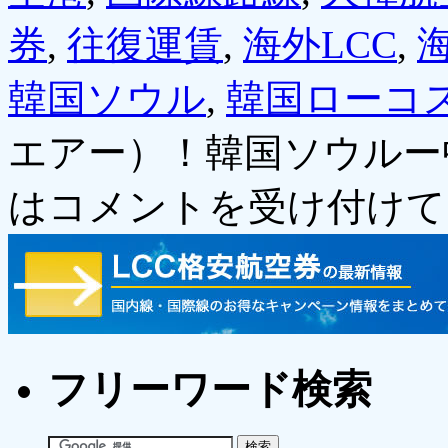
券
,
往復運賃
,
海外LCC
,
韓国ソウル
,
韓国ローコ
エアー）！韓国ソウルー
は
コメントを受け付けて
フリーワード検索