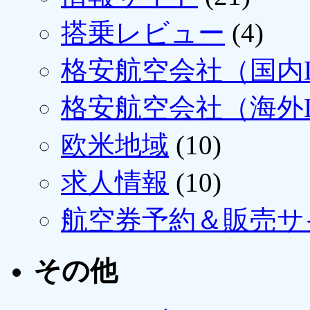
搭乗レビュー
(4)
格安航空会社（国内L
格安航空会社（海外L
欧米地域
(10)
求人情報
(10)
航空券予約＆販売サ
その他