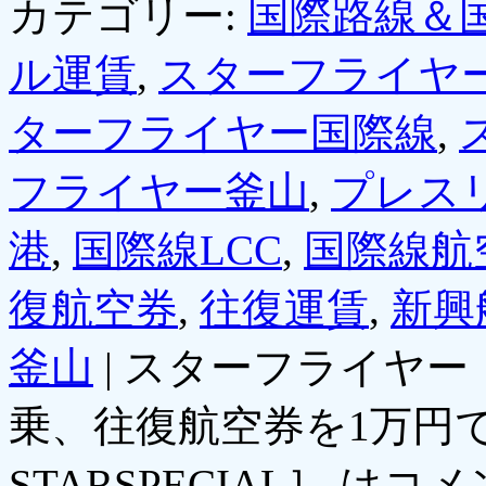
カテゴリー:
国際路線＆
ル運賃
,
スターフライヤ
ターフライヤー国際線
,
フライヤー釜山
,
プレス
港
,
国際線LCC
,
国際線航
復航空券
,
往復運賃
,
新興
釜山
|
スターフライヤー
乗、往復航空券を1万円
STARSPECIAL］ は
コメ