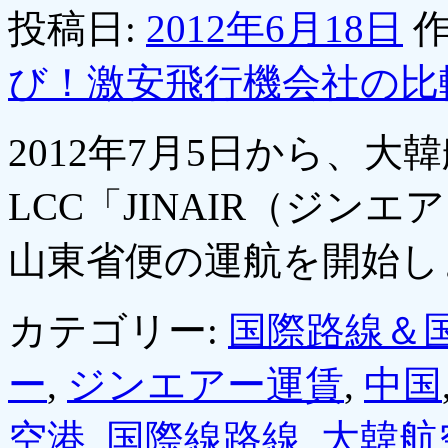
投稿日:
2012年6月18日
作
び！激安飛行機会社の比
2012年7月5日から、
LCC「JINAIR（ジ
山東省便の運航を開始
カテゴリー:
国際路線＆
ー
,
ジンエアー運賃
,
中国
空港
,
国際線路線
,
大韓航