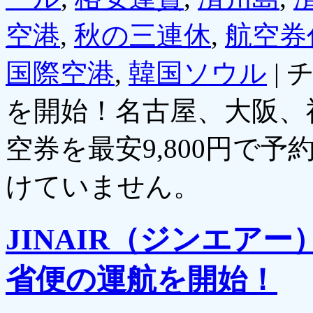
空港
,
秋の三連休
,
航空券
国際空港
,
韓国ソウル
|
を開始！名古屋、大阪、
空券を最安9,800円で予
けていません。
JINAIR（ジンエア
省便の運航を開始！