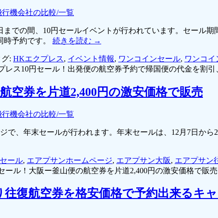
飛行機会社の比較/一覧
日までの間、10円セールイベントが行われています。セール期間
同時予約です。
続きを読む
→
グ:
HKエクプレス
,
イベント情報
,
ワンコインセール
,
ワンコイ
プレス10円セール！出発便の航空券予約で帰国便の代金を割引、9
空券を片道2,400円の激安価格で販売
飛行機会社の比較/一覧
ページで、年末セールが行われます。年末セールは、12月7日か
セール
,
エアプサンホームページ
,
エアプサン大阪
,
エアプサン
ール！大阪ー釜山便の航空券を片道2,400円の激安価格で販売
日帰り往復航空券を格安価格で予約出来るキ