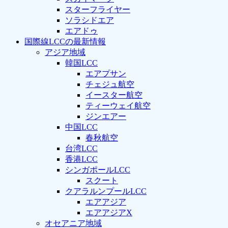
スターフライヤー
ソラシドエア
エアドゥ
国際線LCCの最新情報
アジア地域
韓国LCC
エアプサン
チェジュ航空
イースター航空
ティーウェイ航空
ジンエアー
中国LCC
春秋航空
台湾LCC
香港LCC
シンガポールLCC
スクート
クアラルンプールLCC
エアアジア
エアアジアX
オセアニア地域