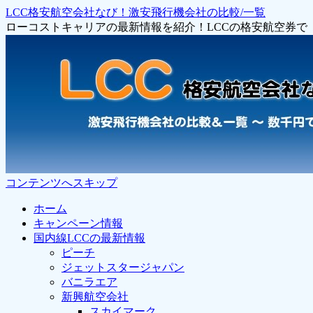
LCC格安航空会社なび！激安飛行機会社の比較/一覧
ローコストキャリアの最新情報を紹介！LCCの格安航空券
コンテンツへスキップ
ホーム
キャンペーン情報
国内線LCCの最新情報
ピーチ
ジェットスタージャパン
バニラエア
新興航空会社
スカイマーク