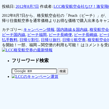
投稿日:
2012年8月7日
作成者:
LCC格安航空会社なび！激安飛
2012年8月7日から、格安航空会社の「Peach（ピーチ
帰り往復航空券を通常価格よりお得な価格で購入出来るキャ
カテゴリー:
キャンペーン情報
,
国内路線＆国内線
,
格安航空会
ピーチ国内線
,
ピーチ福岡
,
ピーチ長崎便
,
ピーチ長崎線
,
ピー
払手数料
,
日帰り割引
,
日帰り旅行
,
日帰り航空券
,
格安航空会
を開始！一部、福岡→関空便の利用も可能！ は
コメントを受
フリーワード検索