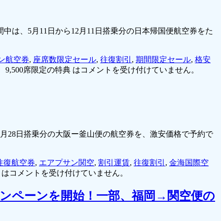
中は、5月11日から12月11日搭乗分の日本帰国便航空券をた
ン航空券
,
座席数限定セール
,
往復割引
,
期間限定セール
,
格安
,500席限定の特典 は
コメントを受け付けていません。
ら2月28日搭乗分の大阪ー釜山便の航空券を、激安価格で予約で
往復航空券
,
エアプサン関空
,
割引運賃
,
往復割引
,
金海国際空
 は
コメントを受け付けていません。
ャンペーンを開始！一部、福岡→関空便の