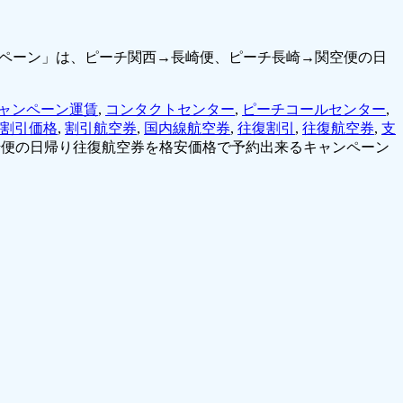
ャンペーン」は、ピーチ関西→長崎便、ピーチ長崎→関空便の日
ャンペーン運賃
,
コンタクトセンター
,
ピーチコールセンター
,
割引価格
,
割引航空券
,
国内線航空券
,
往復割引
,
往復航空券
,
支
長崎便の日帰り往復航空券を格安価格で予約出来るキャンペーン