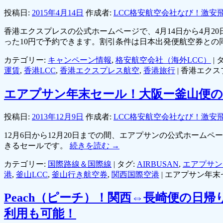
投稿日:
2015年4月14日
作成者:
LCC格安航空会社なび！激安
香港エクスプレスの公式ホームページで、4月14日から4月20
った10円で予約できます。割引条件は日本出発便航空券との
カテゴリー:
キャンペーン情報
,
格安航空会社（海外LCC）
|
タ
運賃
,
香港LCC
,
香港エクスプレス航空
,
香港旅行
|
香港エクス
エアプサン年末セール！大阪ー釜山便の航
投稿日:
2013年12月9日
作成者:
LCC格安航空会社なび！激安
12月6日から12月20日までの間、エアプサンの公式ホーム
きるセールです。
続きを読む
→
カテゴリー:
国際路線＆国際線
|
タグ:
AIRBUSAN
,
エアプサン
港
,
釜山LCC
,
釜山行き航空券
,
関西国際空港
|
エアプサン年末セ
Peach（ピーチ）！関西⇔長崎便の
利用も可能！