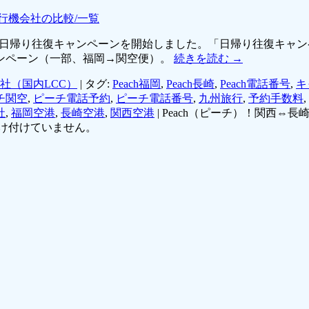
行機会社の比較/一覧
）」が、日帰り往復キャンペーンを開始しました。「日帰り往復キ
ンペーン（一部、福岡→関空便）。
続きを読む
→
社（国内LCC）
|
タグ:
Peach福岡
,
Peach長崎
,
Peach電話番号
,
キ
チ関空
,
ピーチ電話予約
,
ピーチ電話番号
,
九州旅行
,
予約手数料
,
社
,
福岡空港
,
長崎空港
,
関西空港
|
Peach（ピーチ）！関西⇔
け付けていません。