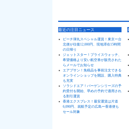
最近の注目ニュース
ピーチ弾丸スペシャル運賃！東京ー台
北便が往復12,000円、現地滞在15時間
の日帰り
ジェットスター！プライスウォッチ、
希望価格より安い航空券が販売された
らメールでお知らせ
エアプサン！免税品を事前注文できる
オンラインショップを開設、購入特典
も充実
ソラシドエア！バーゲンシリーズの予
約受付を開始、早めの予約で適用され
る割引運賃
香港エクスプレス！最安運賃は片道
6,090円、就航予定の広島ー香港便も
セール対象