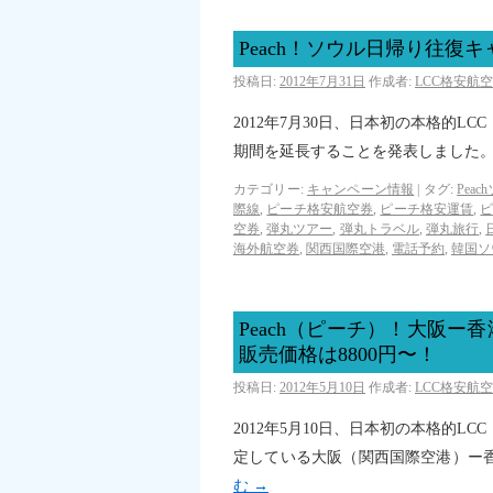
Peach！ソウル日帰り往復
投稿日:
2012年7月31日
作成者:
LCC格安航
2012年7月30日、日本初の本格的L
期間を延長することを発表しました
カテゴリー:
キャンペーン情報
|
タグ:
Peac
際線
,
ピーチ格安航空券
,
ピーチ格安運賃
,
空券
,
弾丸ツアー
,
弾丸トラベル
,
弾丸旅行
,
海外航空券
,
関西国際空港
,
電話予約
,
韓国ソ
Peach（ピーチ）！大阪
販売価格は8800円〜！
投稿日:
2012年5月10日
作成者:
LCC格安航
2012年5月10日、日本初の本格的LC
定している大阪（関西国際空港）ー
む
→