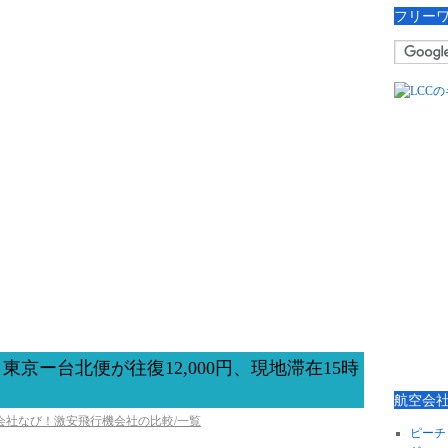
フリー
京ー台北便が往復12,000円、現地滞在15時
航空会
空会社なび！激安飛行機会社の比較/一覧
ピーチ