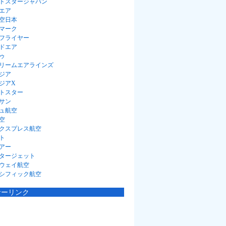
トスタージャパン
エア
空日本
マーク
フライヤー
ドエア
ゥ
リームエアラインズ
ジア
ジアX
トスター
サン
ュ航空
空
クスプレス航空
ト
アー
タージェット
ウェイ航空
シフィック航空
サーリンク