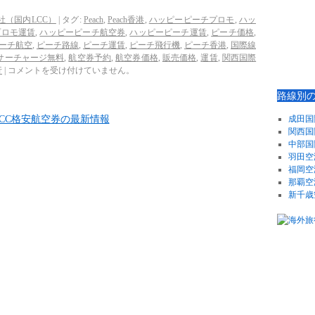
社（国内LCC）
|
タグ:
Peach
,
Peach香港
,
ハッピーピーチプロモ
,
ハッ
プロモ運賃
,
ハッピーピーチ航空券
,
ハッピーピーチ運賃
,
ピーチ価格
,
ーチ航空
,
ピーチ路線
,
ピーチ運賃
,
ピーチ飛行機
,
ピーチ香港
,
国際線
サーチャージ無料
,
航空券予約
,
航空券価格
,
販売価格
,
運賃
,
関西国際
行
|
コメントを受け付けていません。
路線別
成田国
関西国
中部国
羽田空
福岡空
那覇空
新千歳