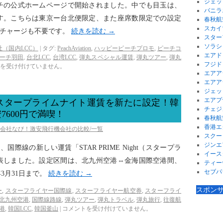
ジェッ
チの公式ホームページで開始されました。中でも目玉は、
バニラ
です。こちらは東京ー台北便限定、また座席数限定での設定
春秋航
スカイ
サーチャージも不要です。
続きを読む
→
スター
ソラシ
（国内LCC）
|
タグ:
PeachAviation
,
ハッピーピーチプロモ
,
ピーチコ
エアド
ーチ羽田
,
台北LCC
,
台湾LCC
,
弾丸スペシャル運賃
,
弾丸ツアー
,
弾丸
フジド
を受け付けていません。
エアア
エアア
ジェッ
エアプ
スタープライムナイト運賃を新たに設定！韓
チェジ
600円で満喫！
春秋航
香港エ
空会社なび！激安飛行機会社の比較/一覧
スクー
ジンエ
、国際線の新しい運賃「STAR PRIME Night（スタープラ
イース
表しました。設定区間は、北九州空港⇔金海国際空港間、
ティー
セブパ
年3月31日まで。
続きを読む
→
スポン
ー
,
スターフライヤー国際線
,
スターフライヤー航空券
,
スターフライ
北九州空港
,
国際線路線
,
弾丸ツアー
,
弾丸トラベル
,
弾丸旅行
,
往復航
港
,
韓国LCC
,
韓国釜山
|
コメントを受け付けていません。