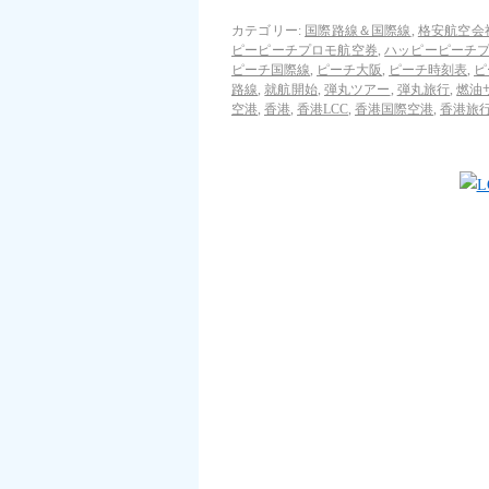
カテゴリー:
国際路線＆国際線
,
格安航空会
ピーピーチプロモ航空券
,
ハッピーピーチ
ピーチ国際線
,
ピーチ大阪
,
ピーチ時刻表
,
ピ
路線
,
就航開始
,
弾丸ツアー
,
弾丸旅行
,
燃油
空港
,
香港
,
香港LCC
,
香港国際空港
,
香港旅