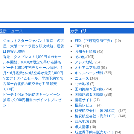
最新ニュース
カテゴリ
ジェットスタージャパン！東京・名古
PEX（正規割引航空券）
(10)
屋・大阪ーマニラ便を順次就航、運賃
TIPS
(13)
は最安8,500円
お知らせ情報
(45)
香港エクスプレス！1,000円メガセー
その他
(195)
ルを開始、8,400席限定で早い者勝ち
アジア地域
(254)
ピーチ！2016年初売りセール情報、4
オセアニア地域
(61)
月〜6月搭乗分の航空券が最安2,000円
キャンペーン情報
(535)
Vエア！タイムセール、早期予約で名
ニュース
(340)
古屋ー台北便の航空券が片道最安
北米地域
(7)
3,300円
国内路線＆国内線
(294)
ピーチ！宿泊予約促進キャンペーン、
国際路線＆国際線
(288)
抽選で2,000円相当のポイントプレゼ
情報サイト
(21)
ント
搭乗レビュー
(4)
格安航空会社（国内LCC）
(187)
格安航空会社（海外LCC）
(148)
欧米地域
(10)
求人情報
(10)
航空券予約＆販売サイト
(94)