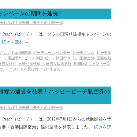
キャンペーンの期間を延長！
空会社なび！激安飛行機会社の比較/一覧
CC「Peach（ピーチ）」は、ソウル日帰り往復キャンペーンの
。
続きを読む
→
hソウル
,
Peach国際線
,
ピーチコールセンター
,
ピーチソウル
,
ピーチ国
ピーチ電話予約
,
ピーチ韓国
,
ピーチ韓国行き
,
仁川国際空港
,
国際線航
日帰り旅行
,
日帰り海外旅行
,
日帰り韓国旅行
,
期間限定キャンペーン
,
ウル
|
コメントを受け付けていません。
ー香港線の運賃を発表！ハッピーピーチ航空券の
空会社なび！激安飛行機会社の比較/一覧
C「Peach（ピーチ）」は、2012年7月1日からの就航開始を予
香港（香港国際空港）線の運賃を発表しました。
続きを読