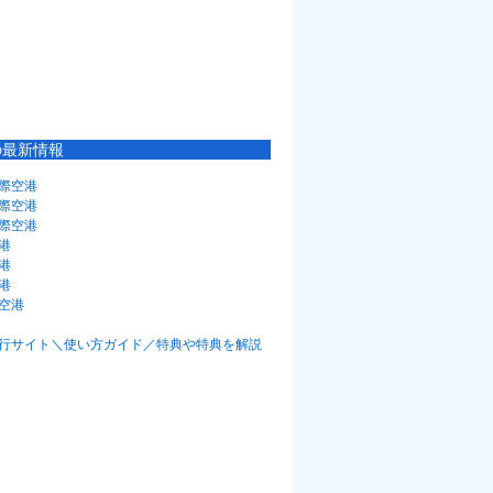
の最新情報
際空港
際空港
際空港
港
港
港
空港