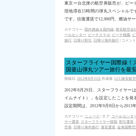
東京ー台北便の航空券販売が、ピー
現地滞在15時間の弾丸スペシャル
です。往復運賃で12,000円、燃油
カテゴリー:
国内路線＆国内線
,
格安航空会社
ールセンター
,
ピーチスマホ
,
ピーチ桃園
,
ピ
旅行
,
日帰り割引
,
日帰り海外旅行
|
コメント
スターフライヤー国際線！
国釜山弾丸ツアー旅行を最安7
投稿日:
2012年8月31日
作成者:
LCC格安航
2012年8月29日、スターフライヤーは
イムナイト）」を設定したことを発
設定期間は、2012年9月8日から2013
カテゴリー:
ニュース
|
タグ:
コールセンタ
ヤー運賃
,
スターフライヤー韓国
,
割引運賃
,
空券
,
日帰り海外旅行
,
激安運賃
,
金海国際空