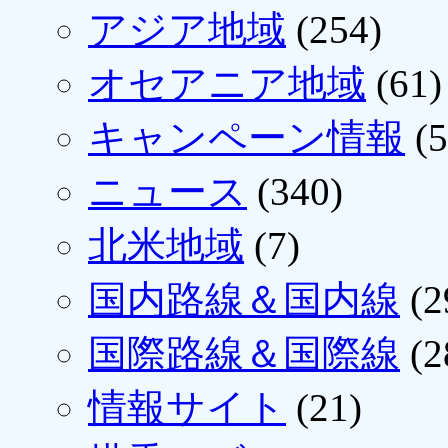
アジア地域
(254)
オセアニア地域
(61)
キャンペーン情報
(5
ニュース
(340)
北米地域
(7)
国内路線＆国内線
(2
国際路線＆国際線
(2
情報サイト
(21)