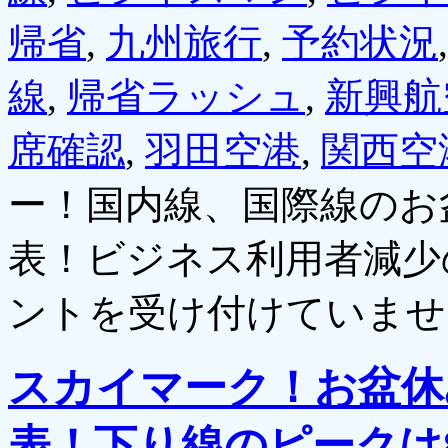
帰省
,
九州旅行
,
予約状況
線
,
帰省ラッシュ
,
新興航
席確認
,
羽田空港
,
関西空
ー！国内線、国際線のお
表！ビジネス利用者減少
ントを受け付けていませ
スカイマーク！お盆休
表！下り線のピークは