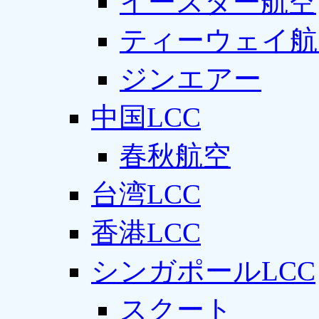
イースター航空
ティーウェイ航
ジンエアー
中国LCC
春秋航空
台湾LCC
香港LCC
シンガポールLCC
スクート