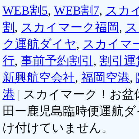
WEB割5
,
WEB割7
,
スカ
割
,
スカイマーク福岡
,
ス
ク運航ダイヤ
,
スカイマ
行
,
事前予約割引
,
割引運
新興航空会社
,
福岡空港
,
港
|
スカイマーク！お盆
田ー鹿児島臨時便運航ダ
け付けていません。