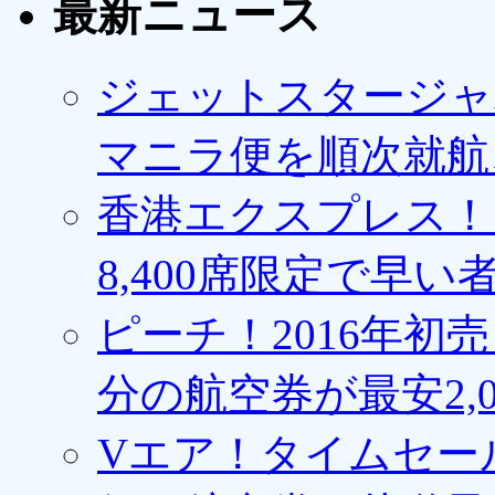
最新ニュース
ジェットスタージャ
マニラ便を順次就航、
香港エクスプレス！1
8,400席限定で早い
ピーチ！2016年初
分の航空券が最安2,0
Vエア！タイムセー