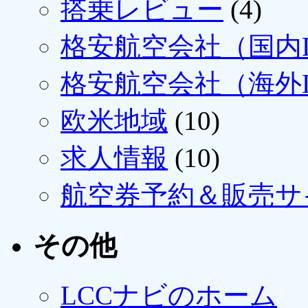
搭乗レビュー
(4)
格安航空会社（国内L
格安航空会社（海外L
欧米地域
(10)
求人情報
(10)
航空券予約＆販売サ
その他
LCCナビのホーム