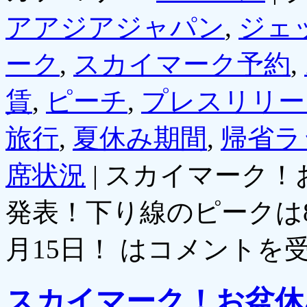
アアジアジャパン
,
ジェ
ーク
,
スカイマーク予約
,
賃
,
ピーチ
,
プレスリリー
旅行
,
夏休み期間
,
帰省ラ
席状況
|
スカイマーク！
発表！下り線のピークは8
月15日！ は
コメントを
スカイマーク！お盆休