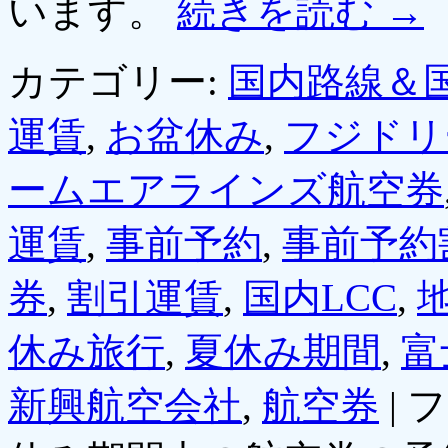
います。
続きを読む
→
カテゴリー:
国内路線＆
運賃
,
お盆休み
,
フジドリ
ームエアラインズ航空券
運賃
,
事前予約
,
事前予約
券
,
割引運賃
,
国内LCC
,
休み旅行
,
夏休み期間
,
富
新興航空会社
,
航空券
|
フ