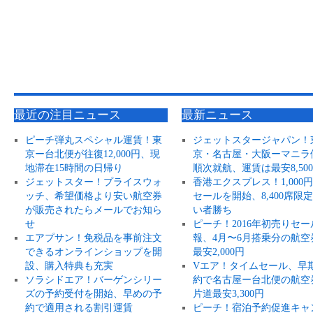
最近の注目ニュース
最新ニュース
ピーチ弾丸スペシャル運賃！東
ジェットスタージャパン！
京ー台北便が往復12,000円、現
京・名古屋・大阪ーマニラ
地滞在15時間の日帰り
順次就航、運賃は最安8,50
ジェットスター！プライスウォ
香港エクスプレス！1,000
ッチ、希望価格より安い航空券
セールを開始、8,400席限
が販売されたらメールでお知ら
い者勝ち
せ
ピーチ！2016年初売りセー
エアプサン！免税品を事前注文
報、4月〜6月搭乗分の航空
できるオンラインショップを開
最安2,000円
設、購入特典も充実
Vエア！タイムセール、早
ソラシドエア！バーゲンシリー
約で名古屋ー台北便の航空
ズの予約受付を開始、早めの予
片道最安3,300円
約で適用される割引運賃
ピーチ！宿泊予約促進キャ