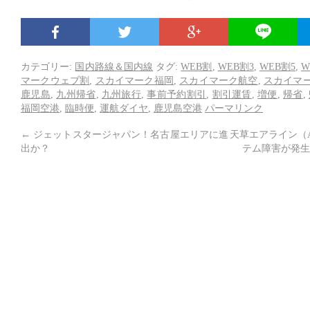
カテゴリー:
国内路線＆国内線
タグ:
WEB割
,
WEB割3
,
WEB割5
,
W
マークウェブ割
,
スカイマーク福岡
,
スカイマーク航空
,
スカイマ
鹿児島
,
九州帰省
,
九州旅行
,
事前予約割引
,
割引運賃
,
増便
,
帰省
,
福岡空港
,
臨時便
,
運航ダイヤ
,
鹿児島空港
パーマリンク
←
ジェットスタージャパン！名古屋エリアに進
天草エアライン（
出か？
テム障害が発生