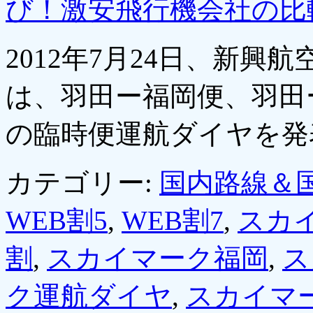
び！激安飛行機会社の比
2012年7月24日、新
は、羽田ー福岡便、羽田
の臨時便運航ダイヤを
カテゴリー:
国内路線＆
WEB割5
,
WEB割7
,
スカ
割
,
スカイマーク福岡
,
ス
ク運航ダイヤ
,
スカイマ