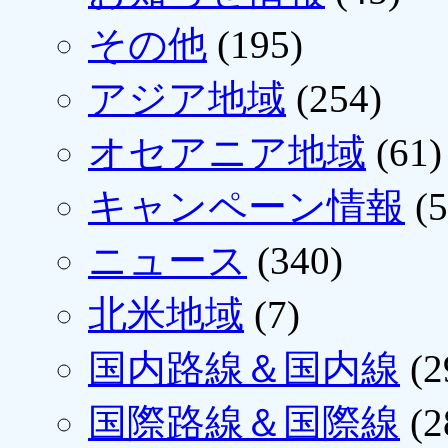
その他
(195)
アジア地域
(254)
オセアニア地域
(61)
キャンペーン情報
(5
ニュース
(340)
北米地域
(7)
国内路線＆国内線
(2
国際路線＆国際線
(2