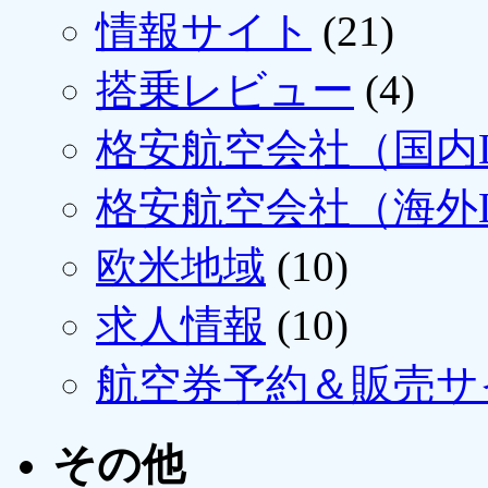
情報サイト
(21)
搭乗レビュー
(4)
格安航空会社（国内L
格安航空会社（海外L
欧米地域
(10)
求人情報
(10)
航空券予約＆販売サ
その他