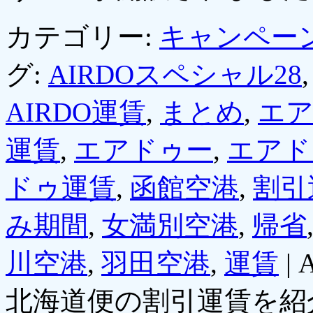
カテゴリー:
キャンペー
グ:
AIRDOスペシャル28
AIRDO運賃
,
まとめ
,
エ
運賃
,
エアドゥー
,
エアド
ドゥ運賃
,
函館空港
,
割引
み期間
,
女満別空港
,
帰省
川空港
,
羽田空港
,
運賃
|
北海道便の割引運賃を紹