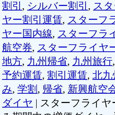
割引
,
シルバー割引
,
スタ
ヤー割引運賃
,
スターフ
ヤー国内線
,
スターフラ
航空券
,
スターフライヤ
地方
,
九州帰省
,
九州旅行
予約運賃
,
割引運賃
,
北九
み
,
学割
,
帰省
,
新興航空
ダイヤ
|
スターフライヤ