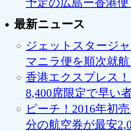
予定の広島ー香港便
最新ニュース
ジェットスタージャ
マニラ便を順次就航、
香港エクスプレス！1
8,400席限定で早い
ピーチ！2016年初
分の航空券が最安2,0