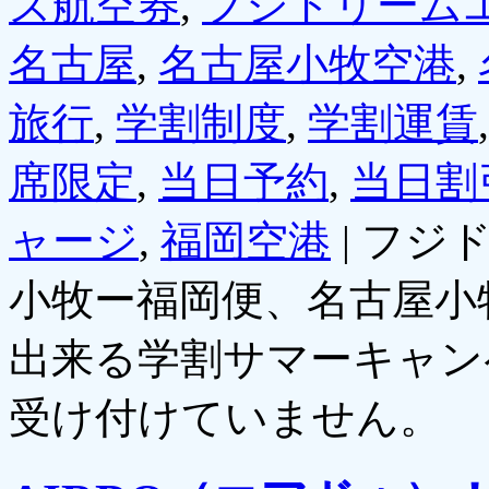
ズ航空券
,
フジドリーム
名古屋
,
名古屋小牧空港
,
旅行
,
学割制度
,
学割運賃
席限定
,
当日予約
,
当日割
ャージ
,
福岡空港
|
フジ
小牧ー福岡便、名古屋小
出来る学割サマーキャン
受け付けていません。