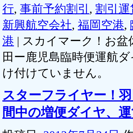
行
,
事前予約割引
,
割引運
新興航空会社
,
福岡空港
,
港
|
スカイマーク！お盆
田ー鹿児島臨時便運航ダ
け付けていません。
スターフライヤー！羽
間中の増便ダイヤ、運