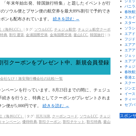
ジェッ
、「年末年始出発、韓国旅行特集」と題したイベントが行
バニラ
のソウル便とプサン便の航空券を最大89%割引で予約でき
春秋航
スカイ
ーポンも配布されています。
続きを読む
→
スター
ソラシ
（海外LCC）
|
タグ:
ソウルLCC
,
チェジュ航空
,
チェジュ航空クーポ
エアド
引特典
,
割引運賃
,
金浦国際空港
,
金海国際空港
,
釜山LCC
,
韓国旅行
|
コ
フジド
エアア
エアア
ジェッ
エアプ
0円割引クーポンをプレゼント中、新規会員登録
チェジ
春秋航
香港エ
空会社なび！激安飛行機会社の比較/一覧
スクー
ジンエ
ンペーンを行っています。8月23日までの間に、チェジュ
イース
手続きを行うと、特典としてクーポンがプレゼントされま
ティー
セブパ
ン便が5,000円です。
続きを読む
→
スポン
社（海外LCC）
|
タグ:
JEJUAIR
,
クーポンコード
,
ソウルLCC
,
チェジ
キャンペーン
,
優待特典
,
割引クーポン
,
割引チケット
,
割引特典
,
釜山