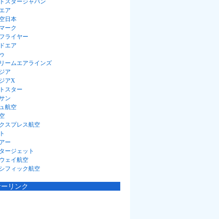
トスタージャパン
エア
空日本
マーク
フライヤー
ドエア
ゥ
リームエアラインズ
ジア
ジアX
トスター
サン
ュ航空
空
クスプレス航空
ト
アー
タージェット
ウェイ航空
シフィック航空
サーリンク