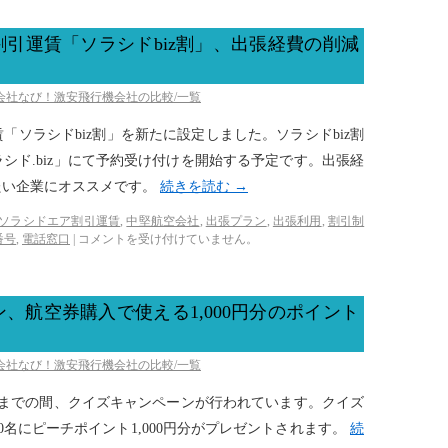
引運賃「ソラシドbiz割」、出張経費の削減
空会社なび！激安飛行機会社の比較/一覧
ソラシドbiz割」を新たに設定しました。ソラシドbiz割
シド.biz」にて予約受け付けを開始する予定です。出張経
たい企業にオススメです。
続きを読む
→
ソラシドエア割引運賃
,
中堅航空会社
,
出張プラン
,
出張利用
,
割引制
番号
,
電話窓口
|
コメントを受け付けていません。
、航空券購入で使える1,000円分のポイント
空会社なび！激安飛行機会社の比較/一覧
日までの間、クイズキャンペーンが行われています。クイズ
名にピーチポイント1,000円分がプレゼントされます。
続