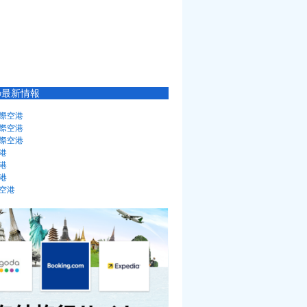
の最新情報
際空港
際空港
際空港
港
港
港
空港