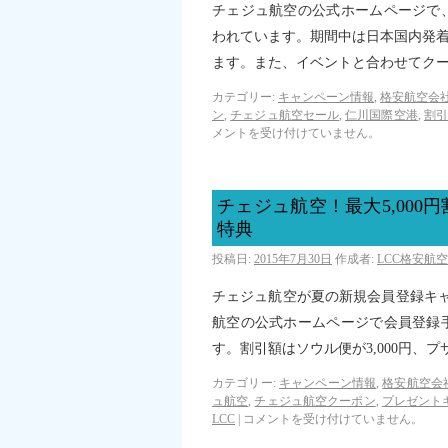
チェジュ航空の公式ホームページで
われています。期間中は日本国内発着
ます。また、イベントと合わせてク
カテゴリー:
キャンペーン情報
,
格安航空会社
ン
,
チェジュ航空セール
,
仁川国際空港
,
割
メントを受け付けていません。
チェジュ航空！最大5,00
特典
投稿日:
2015年7月30日
作成者:
LCC格安航
チェジュ航空が夏の新規会員登録キャ
航空の公式ホームページで会員登録
す。割引額はソウル便が3,000円、プサ
カテゴリー:
キャンペーン情報
,
格安航空会
ュ航空
,
チェジュ航空クーポン
,
プレゼント
LCC
|
コメントを受け付けていません。