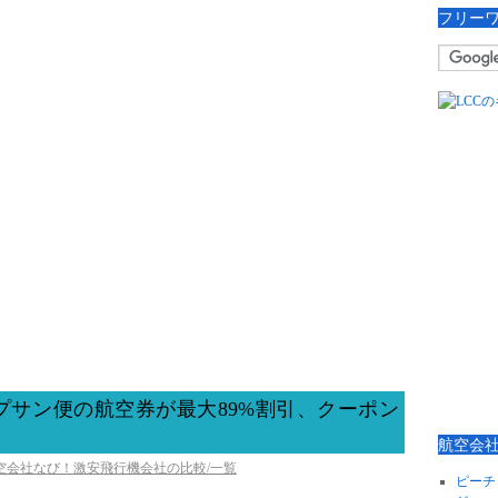
フリー
プサン便の航空券が最大89%割引、クーポン
航空会
航空会社なび！激安飛行機会社の比較/一覧
ピーチ