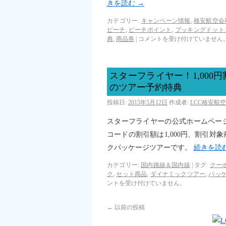
きを読む
→
カテゴリー:
キャンペーン情報
,
格安航空会
ピーチ
,
ピーチポイント
,
ブッキングドット
典
,
商品券
|
コメントを受け付けていません
スターフライヤー！1,00
のツアー予約特典
投稿日:
2015年5月12日
作成者:
LCC格安航
スターフライヤーの公式ホームペー
コードの割引額は1,000円、割引
クパッケージツアーです。
続きを読
カテゴリー:
国内路線＆国内線
|
タグ:
クー
ク
,
セット商品
,
ダイナミックツアー
,
パッ
ントを受け付けていません。
←
以前の投稿