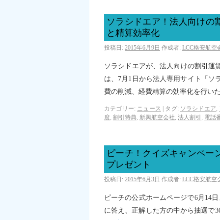
ソラシドエア！法人向けの割
と精算効率化
投稿日:
2015年6月9日
作成者:
LCC格安航
ソラシドエアが、法人向けの割引運賃「
は、7月1日から法人専用サイト「ソラ
費の削減、経費精算の効率化を行い
カテゴリー:
ニュース
|
タグ:
ソラシドエア
,
度
,
割引特典
,
新興航空会社
,
法人割引
,
電話
ピーチ！クイズキャンペーン
プレゼント
投稿日:
2015年6月3日
作成者:
LCC格安航
ピーチの公式ホームページで6月14
に答え、正解した方の中から抽選で30