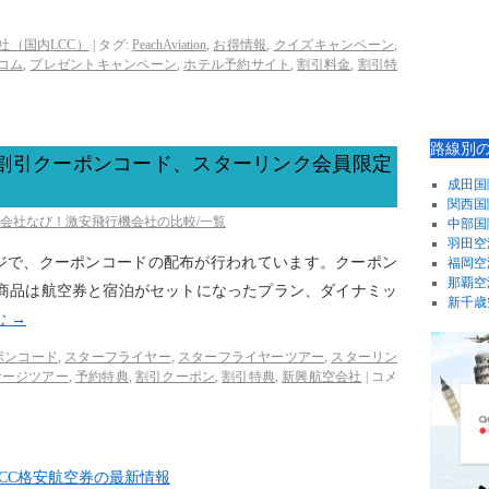
社（国内LCC）
|
タグ:
PeachAviation
,
お得情報
,
クイズキャンペーン
,
コム
,
プレゼントキャンペーン
,
ホテル予約サイト
,
割引料金
,
割引特
。
路線別
0円割引クーポンコード、スターリンク会員限定
成田国
関西国
空会社なび！激安飛行機会社の比較/一覧
中部国
羽田空
ジで、クーポンコードの配布が行われています。クーポン
福岡空
那覇空
対象商品は航空券と宿泊がセットになったプラン、ダイナミッ
新千歳
む
→
ポンコード
,
スターフライヤー
,
スターフライヤーツアー
,
スターリン
ケージツアー
,
予約特典
,
割引クーポン
,
割引特典
,
新興航空会社
|
コメ