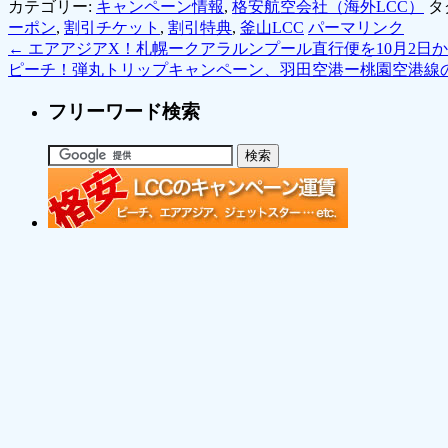
カテゴリー:
キャンペーン情報
,
格安航空会社（海外LCC）
タ
ーポン
,
割引チケット
,
割引特典
,
釜山LCC
パーマリンク
←
エアアジアX！札幌ークアラルンプール直行便を10月2日
ピーチ！弾丸トリップキャンペーン、羽田空港ー桃園空港線
フリーワード検索