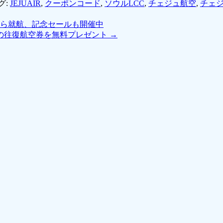
グ:
JEJUAIR
,
クーポンコード
,
ソウルLCC
,
チェジュ航空
,
チェ
から就航、記念セールも開催中
の往復航空券を無料プレゼント
→