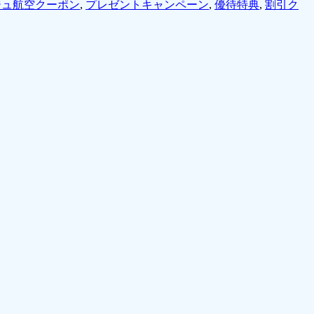
ジュ航空クーポン
,
プレゼントキャンペーン
,
優待特典
,
割引ク