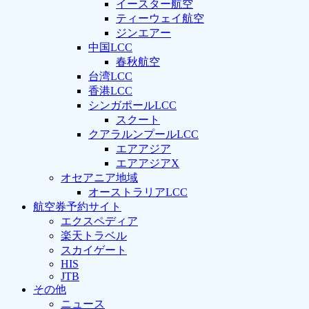
イースター航空
ティーウェイ航空
ジンエアー
中国LCC
春秋航空
台湾LCC
香港LCC
シンガポールLCC
スクート
クアラルンプールLCC
エアアジア
エアアジアX
オセアニア地域
オーストラリアLCC
航空券予約サイト
エクスペディア
楽天トラベル
スカイゲート
HIS
JTB
その他
ニュース