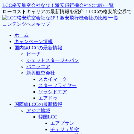
LCC格安航空会社なび！激安飛行機会社の比較/一覧
ローコストキャリアの最新情報を紹介！LCCの格安航空券
コンテンツへスキップ
ホーム
キャンペーン情報
国内線LCCの最新情報
ピーチ
ジェットスタージャパン
バニラエア
新興航空会社
スカイマーク
スターフライヤー
ソラシドエア
エアドゥ
国際線LCCの最新情報
アジア地域
韓国LCC
エアプサン
チェジュ航空