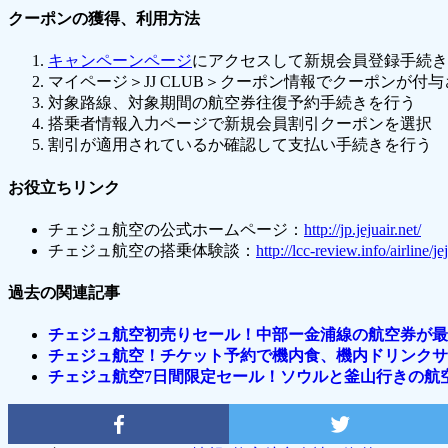
クーポンの獲得、利用方法
キャンペーンページ
にアクセスして新規会員登録手続き
マイページ＞JJ CLUB＞クーポン情報でクーポンが付
対象路線、対象期間の航空券往復予約手続きを行う
搭乗者情報入力ページで新規会員割引クーポンを選択
割引が適用されているか確認して支払い手続きを行う
お役立ちリンク
チェジュ航空の公式ホームページ：
http://jp.jejuair.net/
チェジュ航空の搭乗体験談：
http://lcc-review.info/airline/je
過去の関連記事
チェジュ航空初売りセール！中部ー金浦線の航空券が最安
チェジュ航空！チケット予約で機内食、機内ドリンクサ
チェジュ航空7日間限定セール！ソウルと釜山行きの航空