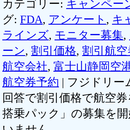
カテゴリー:
キャンペー
グ:
FDA
,
アンケート
,
キ
ラインズ
,
モニター募集
,
ーン
,
割引価格
,
割引航空
航空会社
,
富士山静岡空
航空券予約
|
フジドリー
回答で割引価格で航空券
搭乗パック」の募集を開
いません。