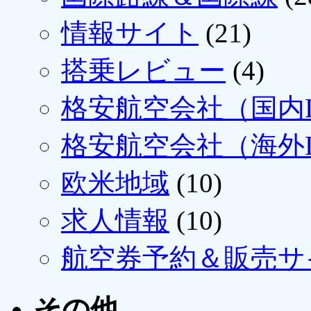
情報サイト
(21)
搭乗レビュー
(4)
格安航空会社（国内L
格安航空会社（海外L
欧米地域
(10)
求人情報
(10)
航空券予約＆販売サ
その他