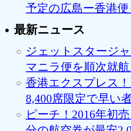
予定の広島ー香港便
最新ニュース
ジェットスタージャ
マニラ便を順次就航、
香港エクスプレス！1
8,400席限定で早い
ピーチ！2016年初
分の航空券が最安2,0