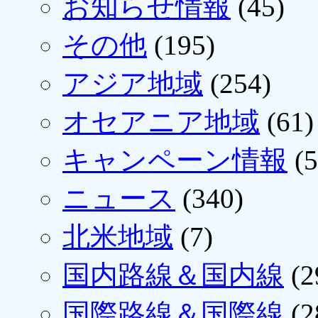
お知らせ情報
(45)
その他
(195)
アジア地域
(254)
オセアニア地域
(61)
キャンペーン情報
(5
ニュース
(340)
北米地域
(7)
国内路線＆国内線
(2
国際路線＆国際線
(2