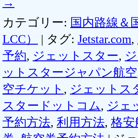
→
カテゴリー:
国内路線＆
LCC）
|
タグ:
Jetstar.com
,
予約
,
ジェットスター
,
ジ
ットスタージャパン航空
空チケット
,
ジェットス
スタードットコム
,
ジェ
予約方法
,
利用方法
,
格安