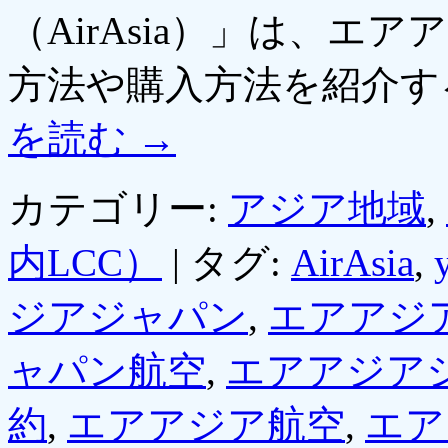
（AirAsia）」は、
方法や購入方法を紹介す
を読む
→
カテゴリー:
アジア地域
,
内LCC）
|
タグ:
AirAsia
,
ジアジャパン
,
エアアジ
ャパン航空
,
エアアジア
約
,
エアアジア航空
,
エア