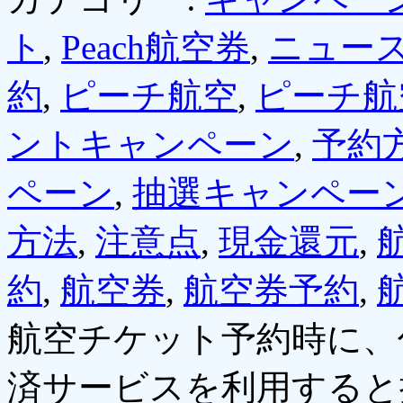
ト
,
Peach航空券
,
ニュー
約
,
ピーチ航空
,
ピーチ航
ントキャンペーン
,
予約
ペーン
,
抽選キャンペー
方法
,
注意点
,
現金還元
,
約
,
航空券
,
航空券予約
,
航空チケット予約時に、
済サービスを利用すると