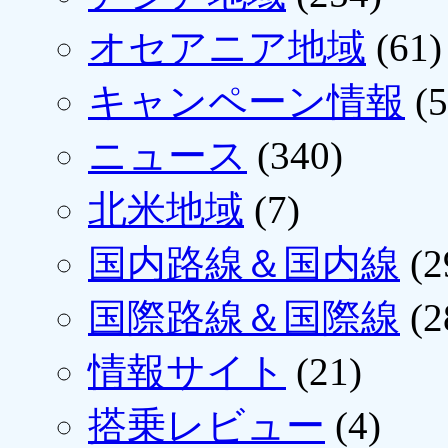
オセアニア地域
(61)
キャンペーン情報
(5
ニュース
(340)
北米地域
(7)
国内路線＆国内線
(2
国際路線＆国際線
(2
情報サイト
(21)
搭乗レビュー
(4)