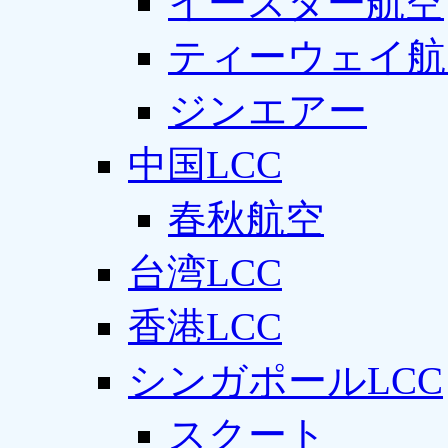
イースター航空
ティーウェイ航
ジンエアー
中国LCC
春秋航空
台湾LCC
香港LCC
シンガポールLCC
スクート