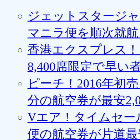
ジェットスタージャ
マニラ便を順次就航、
香港エクスプレス！1
8,400席限定で早い
ピーチ！2016年初
分の航空券が最安2,0
Vエア！タイムセー
便の航空券が片道最安3