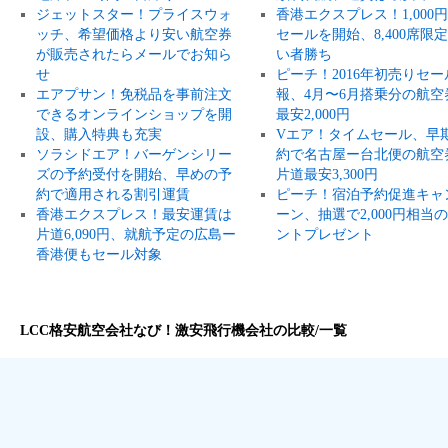
ジェットスター！プライスウォ
香港エクスプレス！1,000
ッチ、希望価格より安い航空券
セールを開始、8,400席限
が販売されたらメールでお知ら
い者勝ち
せ
ピーチ！2016年初売りセー
エアプサン！免税品を事前注文
報、4月〜6月搭乗分の航空
できるオンラインショップを開
最安2,000円
設、購入特典も充実
Vエア！タイムセール、早
ソラシドエア！バーゲンシリー
約で名古屋ー台北便の航空
ズの予約受付を開始、早めの予
片道最安3,300円
約で適用される割引運賃
ピーチ！宿泊予約促進キャ
香港エクスプレス！最安運賃は
ーン、抽選で2,000円相当
片道6,090円、就航予定の広島ー
ントプレゼント
香港便もセール対象
LCC格安航空会社なび！激安飛行機会社の比較/一覧