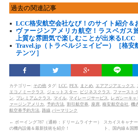
過去の関連記事
LCC格安航空会社なび！のサイト紹介＆
ヴァージンアメリカ航空！ラスベガス
上質な雰囲気で楽しむことが出来るLCC
Travel.jp（トラベルジェイピー）［
テンツ］
カテゴリー:
その他
タグ:
LCC
,
PEX
,
まとめ
,
エアアジアエックス
,
エコノミークラス
,
ジェットスター
,
ビジネスクラス
,
ファースト
ン
,
プレミアムクラス
,
マイル
,
マイレージサービス
,
レガシーキャ
ァージンアメリカ
,
予約方法
,
割引航空券
,
座席
,
格安航空会社
,
機
航空券予約方法
,
路線
パーマリンク
←
ボーイング787（通称：ドリームライナー）
スカイスキャナー
の機内設備＆最新技術を紹介！
ト、国内線＆国際