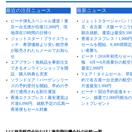
最近の注目ニュース
最新ニュース
ピーチ弾丸スペシャル運賃！東
ジェットスタージャパン！
京ー台北便が往復12,000円、現
京・名古屋・大阪ーマニラ
地滞在15時間の日帰り
順次就航、運賃は最安8,50
ジェットスター！プライスウォ
香港エクスプレス！1,000
ッチ、希望価格より安い航空券
セールを開始、8,400席限
が販売されたらメールでお知ら
い者勝ち
せ
ピーチ！2016年初売りセー
エアプサン！免税品を事前注文
報、4月〜6月搭乗分の航空
できるオンラインショップを開
最安2,000円
設、購入特典も充実
Vエア！タイムセール、早
ソラシドエア！バーゲンシリー
約で名古屋ー台北便の航空
ズの予約受付を開始、早めの予
片道最安3,300円
約で適用される割引運賃
ピーチ！宿泊予約促進キャ
香港エクスプレス！最安運賃は
ーン、抽選で2,000円相当
片道6,090円、就航予定の広島ー
ントプレゼント
香港便もセール対象
LCC格安航空会社なび！激安飛行機会社の比較/一覧