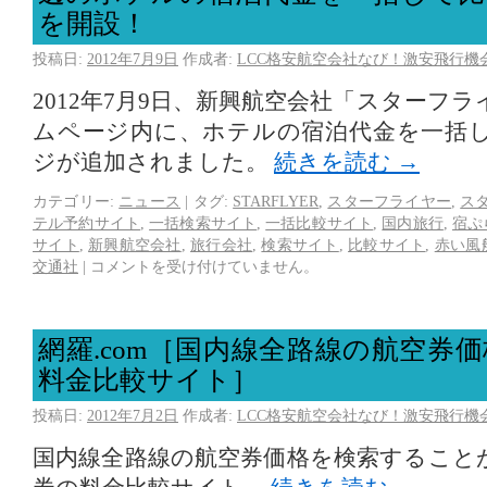
を開設！
投稿日:
2012年7月9日
作成者:
LCC格安航空会社なび！激安飛行機
2012年7月9日、新興航空会社「スターフ
ムページ内に、ホテルの宿泊代金を一括
ジが追加されました。
続きを読む
→
カテゴリー:
ニュース
|
タグ:
STARFLYER
,
スターフライヤー
,
ス
テル予約サイト
,
一括検索サイト
,
一括比較サイト
,
国内旅行
,
宿ぷ
サイト
,
新興航空会社
,
旅行会社
,
検索サイト
,
比較サイト
,
赤い風
交通社
|
コメントを受け付けていません。
網羅.com［国内線全路線の航空券
料金比較サイト］
投稿日:
2012年7月2日
作成者:
LCC格安航空会社なび！激安飛行機
国内線全路線の航空券価格を検索すること