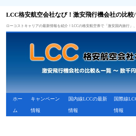
LCC格安航空会社なび！激安飛行機会社の比較
ローコストキャリアの最新情報を紹介！LCCの格安航空券で「激安国内旅行」
ホー
キャンペーン
国内線LCCの最新
国際線LC
ム
情報
情報
情報