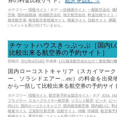
券の料金比較サイト。
続きを読む
→
カテゴリー:
情報サイト
|
タグ:
一括検索サイト
,
一般航空会社
,
価
空券
,
国内線路線
,
地域航空会社
,
地方航空会社
,
料金比較サイト
,
格安航空券
,
格安航空券検索サイト
,
検索サイト
,
比較サイト
,
網羅
|
コメントを受け付けていません。
チケットハウスきっぷっぷ［国内L
比較出来る航空券の予約サイト］
投稿日:
2012年4月24日
作成者:
LCC格安航空会社なび！激安飛行機
国内ローコストキャリア（スカイマーク
ー、ソラシドエアー…etc）の料金を出発
から一括して比較出来る航空券の予約サイ
カテゴリー:
情報サイト
,
航空券予約＆販売サイト
|
タグ:
ANA
,
JA
フライヤー
,
スターフライヤー航空券
,
ソラシド航空
,
ピーチ
,
ピー
内LCC
,
国内ローコストキャリア
,
国内格安航空券
,
国内線LCC
,
料
検索サイト
,
正規割引航空券
,
比較サイト
,
沖縄
,
沖縄県
,
航空券予
検索サイト
,
運賃比較
|
コメントを受け付けていません。