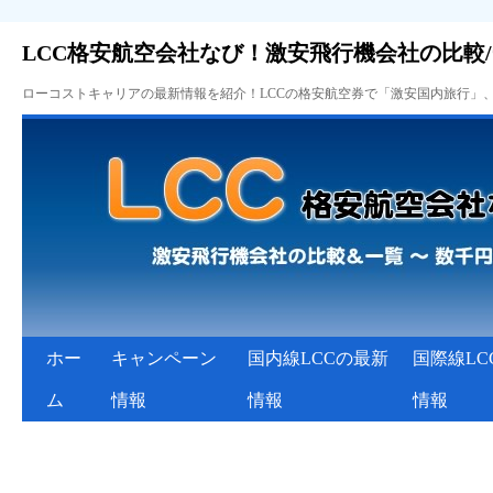
LCC格安航空会社なび！激安飛行機会社の比較
ローコストキャリアの最新情報を紹介！LCCの格安航空券で「激安国内旅行」
ホー
キャンペーン
国内線LCCの最新
国際線LC
ム
情報
情報
情報