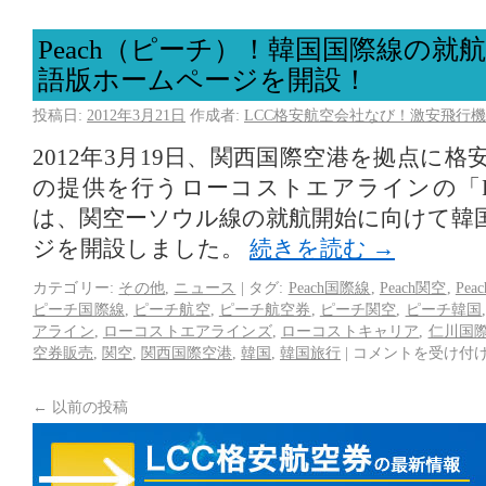
Peach（ピーチ）！韓国国際線の就
語版ホームページを開設！
投稿日:
2012年3月21日
作成者:
LCC格安航空会社なび！激安飛行機
2012年3月19日、関西国際空港を拠点に
の提供を行うローコストエアラインの「Pe
は、関空ーソウル線の就航開始に向けて韓
ジを開設しました。
続きを読む
→
カテゴリー:
その他
,
ニュース
|
タグ:
Peach国際線
,
Peach関空
,
Pea
ピーチ国際線
,
ピーチ航空
,
ピーチ航空券
,
ピーチ関空
,
ピーチ韓国
アライン
,
ローコストエアラインズ
,
ローコストキャリア
,
仁川国
空券販売
,
関空
,
関西国際空港
,
韓国
,
韓国旅行
|
コメントを受け付
←
以前の投稿