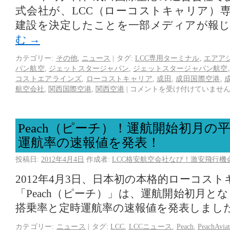
式会社が、LCC（ローコストキャリア）
建設を決定したことを一部メディアが報
む
→
カテゴリー:
その他
,
ニュース
|
タグ:
LCC専用ターミナル
,
エアア
パン航空
,
ジェットスタージャパン
,
ジェットスタージャパン航空
コストエアラインズ
,
ローコストキャリア
,
成田
,
成田国際空港
,
航空会社
,
関西国際空港
,
関西空港
|
コメントを受け付けていませ
Peach（ピーチ）！運航開始初月の
運航率の速報値を発表！
投稿日:
2012年4月4日
作成者:
LCC格安航空会社なび！激安飛行機
2012年4月3日、日本初の本格的ローコスト
「Peach（ピーチ）」は、運航開始初月とな
搭乗率と定時運航率の速報値を発表しまし
カテゴリー:
ニュース
|
タグ:
LCC
,
LCCニュース
,
Peach
,
PeachAv