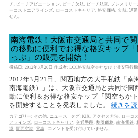
チ
,
ピーチアビエーション
,
ピーチ欠航
,
ピーチ航空
,
プレスリリー
ーコストエアラインズ
,
ローコストキャリア
,
格安価格
,
欠航
,
遅延
せん。
南海電鉄！大阪市交通局と共同で関
の移動に便利でお得な格安キップ「
っぷ」の販売を開始！
投稿日:
2012年3月26日
作成者:
LCC格安航空会社なび！激安飛行機
2012年3月21日、関西地方の大手私鉄「
南海電鉄）」は、大阪市交通局と共同で関
動に便利＆お得な格安キップ「関空ちか
を開始することを発表しました。
続きを
カテゴリー:
その他
,
ニュース
|
タグ:
KIX
,
アクセス方法
,
ローコ
アラインズ
,
ローコストキャリア
,
交通手段
,
割引価格
,
南海電鉄
,
港
,
関西空港
,
電車
|
コメントを受け付けていません。