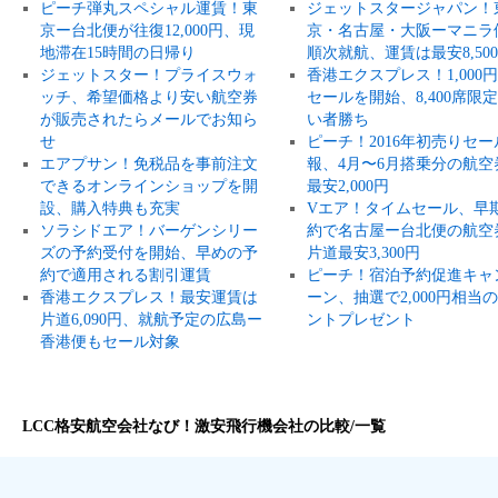
ピーチ弾丸スペシャル運賃！東
ジェットスタージャパン！
京ー台北便が往復12,000円、現
京・名古屋・大阪ーマニラ
地滞在15時間の日帰り
順次就航、運賃は最安8,50
ジェットスター！プライスウォ
香港エクスプレス！1,000
ッチ、希望価格より安い航空券
セールを開始、8,400席限
が販売されたらメールでお知ら
い者勝ち
せ
ピーチ！2016年初売りセー
エアプサン！免税品を事前注文
報、4月〜6月搭乗分の航空
できるオンラインショップを開
最安2,000円
設、購入特典も充実
Vエア！タイムセール、早
ソラシドエア！バーゲンシリー
約で名古屋ー台北便の航空
ズの予約受付を開始、早めの予
片道最安3,300円
約で適用される割引運賃
ピーチ！宿泊予約促進キャ
香港エクスプレス！最安運賃は
ーン、抽選で2,000円相当
片道6,090円、就航予定の広島ー
ントプレゼント
香港便もセール対象
LCC格安航空会社なび！激安飛行機会社の比較/一覧