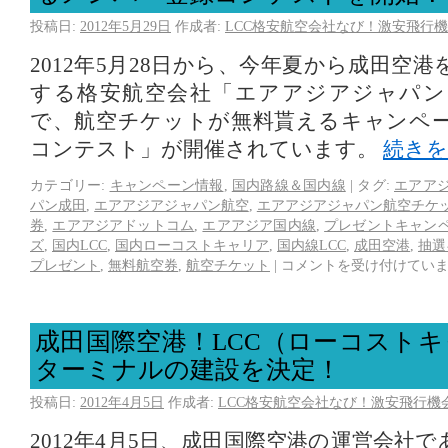
投稿日:
2012年5月29日
作成者:
LCC格安航空会社なび！激安飛行機
2012年5月28日から、今年夏から成田空
する格安航空会社「エアアジアジャパン
で、航空チケットが無料貰えるキャンペ
コンテスト」が開催されています。
続き
カテゴリー:
キャンペーン情報
,
国内路線＆国内線
|
タグ:
エアア
パン成田
,
エアアジアジャパン航空
,
エアアジアジャパン航空チケ
券
,
エアアジアドットコム
,
エアアジア国内線
,
プレゼントキャン
ズ
,
国内LCC
,
国内ローコストキャリア
,
国内線LCC
,
成田空港
,
抽選
プレゼント
,
無料航空券
,
航空チケット
|
コメントを受け付けてい
成田国際空港！LCC（ローコスト
ターミナルの建設を決定！
投稿日:
2012年4月5日
作成者:
LCC格安航空会社なび！激安飛行機
2012年4月5日、成田国際空港の運営会社