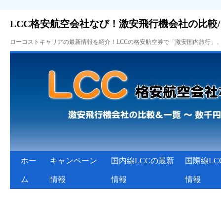
LCC格安航空会社なび！激安飛行機会社の比較
ローコストキャリアの最新情報を紹介！LCCの格安航空券で「激安国内旅行」
ホー
キャンペーン
国内線LCCの最新
国際線LC
ム
情報
情報
情報