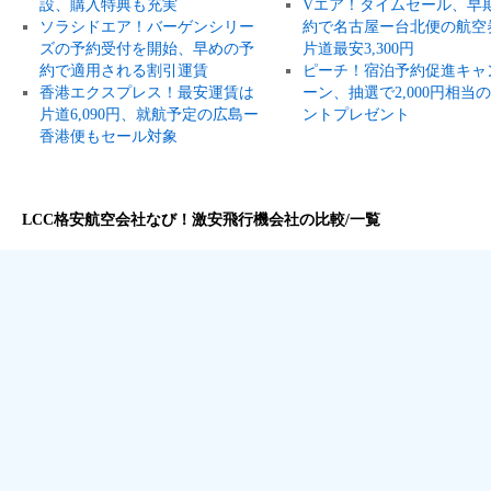
設、購入特典も充実
Vエア！タイムセール、早
ソラシドエア！バーゲンシリー
約で名古屋ー台北便の航空
ズの予約受付を開始、早めの予
片道最安3,300円
約で適用される割引運賃
ピーチ！宿泊予約促進キャ
香港エクスプレス！最安運賃は
ーン、抽選で2,000円相当
片道6,090円、就航予定の広島ー
ントプレゼント
香港便もセール対象
LCC格安航空会社なび！激安飛行機会社の比較/一覧