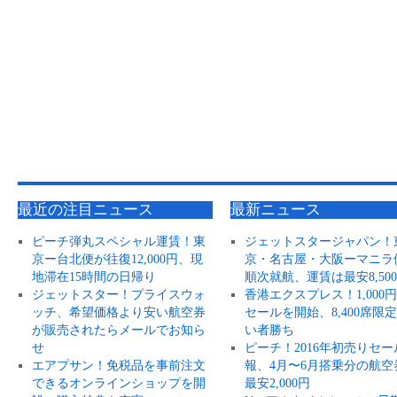
最近の注目ニュース
最新ニュース
ピーチ弾丸スペシャル運賃！東
ジェットスタージャパン！
京ー台北便が往復12,000円、現
京・名古屋・大阪ーマニラ
地滞在15時間の日帰り
順次就航、運賃は最安8,50
ジェットスター！プライスウォ
香港エクスプレス！1,000
ッチ、希望価格より安い航空券
セールを開始、8,400席限
が販売されたらメールでお知ら
い者勝ち
せ
ピーチ！2016年初売りセー
エアプサン！免税品を事前注文
報、4月〜6月搭乗分の航空
できるオンラインショップを開
最安2,000円