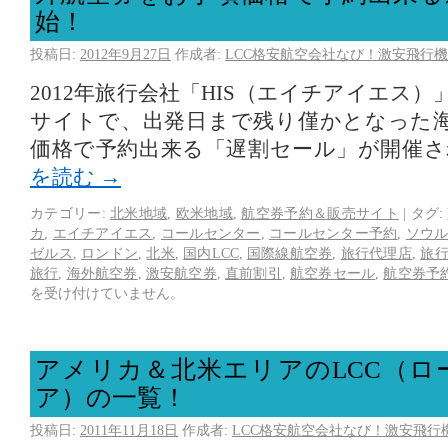
始！
投稿日:
2012年9月27日
作成者:
LCC格安航空会社なび！激安飛行機
2012年旅行会社「HIS（エイチアイエス
サイトで、出発日まで残り僅かとなった
価格で予約出来る「遅割セール」が開催
を読む
→
カテゴリー:
北米地域
,
欧米地域
,
航空券予約＆販売サイト
|
タグ:
カ
,
エイチアイエス
,
コールセンター
,
コールセンター予約
,
ソウ
ゼルス
,
ロンドン
,
北米
,
国内LCC
,
国際線航空券
,
旅行代理店
,
旅
旅行
,
海外航空券
,
激安航空券
,
直前割引
,
航空券セール
,
航空券予
を受け付けていません。
アメリカ＆北米エリアのLCC（ロ
ア）の一覧！
投稿日:
2011年11月18日
作成者:
LCC格安航空会社なび！激安飛行