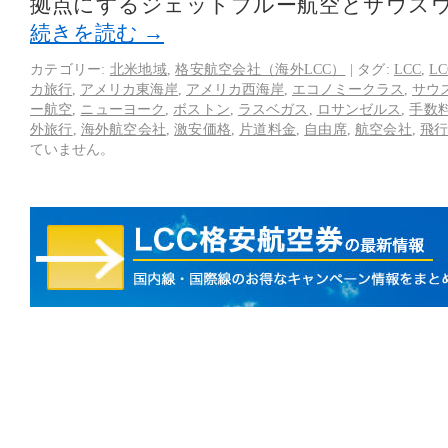
拠点にするジェットブルー航空とサウス
続きを読む
→
カテゴリー:
北米地域
,
格安航空会社（海外LCC）
|
タグ:
LCC
,
L
カ旅行
,
アメリカ東海岸
,
アメリカ西海岸
,
エコノミークラス
,
サウ
ー航空
,
ニューヨーク
,
ボストン
,
ラスベガス
,
ロサンゼルス
,
手数
外旅行
,
海外航空会社
,
激安価格
,
片道料金
,
自由席
,
航空会社
,
飛
ていません。