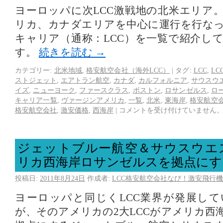
ヨーロッパに次LCC激戦地の北米エリア
リカ、カナダエリアを中心に運行を行な
キャリア（通称：LCC）を一覧で紹介し
す。
続きを読む
→
カテゴリー:
北米地域
,
格安航空会社（海外LCC）
|
タグ:
LCC
,
LC
ストジェット
,
エアトラン航空
,
カナダ
,
カルフォルニア
,
サウスウ
イズ
,
ニューヨーク
,
ファースクラス
,
ボストン
,
ロサンゼルス
,
ロ
キャリア一覧
,
ヴァージンアメリカ
,
一覧
,
北米
,
東海岸
,
格安航空
格安航空会社
,
激安価格
,
西海岸
|
コメントを受け付けていません
ジェットブルー航空＆サウスウエ
リカ西海岸ロサンゼルスを拠点にす
投稿日:
2011年8月24日
作成者:
LCC格安航空会社なび！激安飛行機
ヨーロッパと同じくLCC業界が発展し
が、そのアメリカの2大LCCがアメリカ西