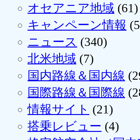
オセアニア地域
(61)
キャンペーン情報
(5
ニュース
(340)
北米地域
(7)
国内路線＆国内線
(2
国際路線＆国際線
(2
情報サイト
(21)
搭乗レビュー
(4)