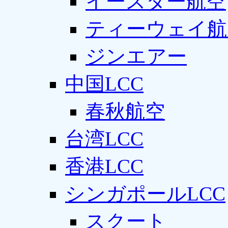
イースター航空
ティーウェイ航
ジンエアー
中国LCC
春秋航空
台湾LCC
香港LCC
シンガポールLCC
スクート