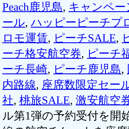
Peach鹿児島
,
キャンペー
ール
,
ハッピーピーチプ
ロモ運賃
,
ピーチSALE
,
ーチ格安航空券
,
ピーチ
ーチ長崎
,
ピーチ鹿児島
,
内路線
,
座席数限定セー
社
,
桃旅SALE
,
激安航空
ル第1弾の予約受付を開