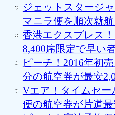
ジェットスタージャ
マニラ便を順次就航、
香港エクスプレス！1
8,400席限定で早い
ピーチ！2016年初
分の航空券が最安2,0
Vエア！タイムセー
便の航空券が片道最安3