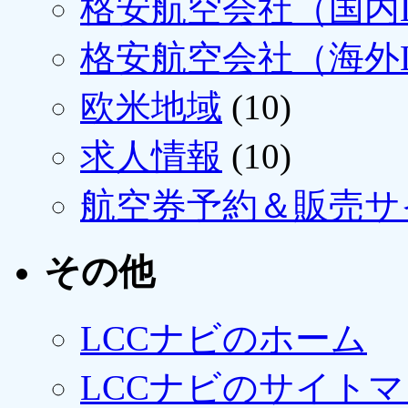
格安航空会社（国内L
格安航空会社（海外L
欧米地域
(10)
求人情報
(10)
航空券予約＆販売サ
その他
LCCナビのホーム
LCCナビのサイト