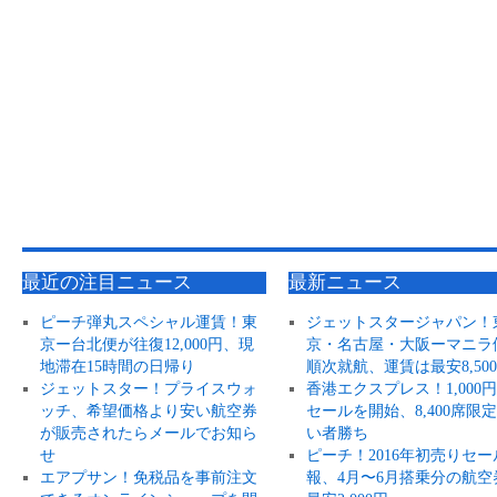
最近の注目ニュース
最新ニュース
ピーチ弾丸スペシャル運賃！東
ジェットスタージャパン！
京ー台北便が往復12,000円、現
京・名古屋・大阪ーマニラ
地滞在15時間の日帰り
順次就航、運賃は最安8,50
ジェットスター！プライスウォ
香港エクスプレス！1,000
ッチ、希望価格より安い航空券
セールを開始、8,400席限
が販売されたらメールでお知ら
い者勝ち
せ
ピーチ！2016年初売りセー
エアプサン！免税品を事前注文
報、4月〜6月搭乗分の航空