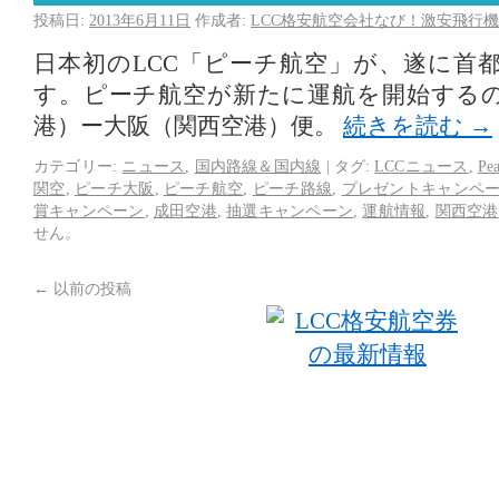
投稿日:
2013年6月11日
作成者:
LCC格安航空会社なび！激安飛行機
日本初のLCC「ピーチ航空」が、遂に首
す。ピーチ航空が新たに運航を開始する
港）ー大阪（関西空港）便。
続きを読む
→
カテゴリー:
ニュース
,
国内路線＆国内線
|
タグ:
LCCニュース
,
Pe
関空
,
ピーチ大阪
,
ピーチ航空
,
ピーチ路線
,
プレゼントキャンペ
賞キャンペーン
,
成田空港
,
抽選キャンペーン
,
運航情報
,
関西空港
せん。
←
以前の投稿