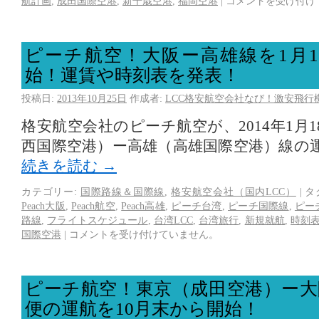
航計画
,
成田国際空港
,
新千歳空港
,
福岡空港
|
コメントを受け付け
ピーチ航空！大阪ー高雄線を1月1
始！運賃や時刻表を発表！
投稿日:
2013年10月25日
作成者:
LCC格安航空会社なび！激安飛行
格安航空会社のピーチ航空が、2014年1月
西国際空港）ー高雄（高雄国際空港）線の
続きを読む
→
カテゴリー:
国際路線＆国際線
,
格安航空会社（国内LCC）
|
タ
Peach大阪
,
Peach航空
,
Peach高雄
,
ピーチ台湾
,
ピーチ国際線
,
ピー
路線
,
フライトスケジュール
,
台湾LCC
,
台湾旅行
,
新規就航
,
時刻
国際空港
|
コメントを受け付けていません。
ピーチ航空！東京（成田空港）ー大
便の運航を10月末から開始！