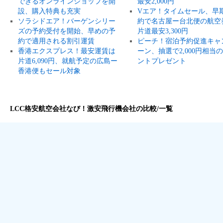
できるオンラインショップを開
最安2,000円
設、購入特典も充実
Vエア！タイムセール、早
ソラシドエア！バーゲンシリー
約で名古屋ー台北便の航空
ズの予約受付を開始、早めの予
片道最安3,300円
約で適用される割引運賃
ピーチ！宿泊予約促進キャ
香港エクスプレス！最安運賃は
ーン、抽選で2,000円相当
片道6,090円、就航予定の広島ー
ントプレゼント
香港便もセール対象
LCC格安航空会社なび！激安飛行機会社の比較/一覧