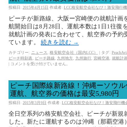
投稿日:
2015年4月15日
作成者:
LCC格安航空会社なび！激安飛行機
ピーチが新路線、大阪ー宮崎便の就航計画
航開始日は8月28日、運航本数は1日1往
就航計画の発表に合わせて、航空券の予約
ています。
続きを読む
→
カテゴリー:
ニュース
,
格安航空会社（国内LCC）
|
タグ:
PeachAvi
ピーチ時刻表
,
ピーチ路線
,
九州地方
,
九州旅行
,
宮崎空港
,
就航計
|
コメントを受け付けていません。
ピーチ国際線新路線！沖縄ーソウル
運航、航空券の価格は最安5,980円
投稿日:
2015年3月9日
作成者:
LCC格安航空会社なび！激安飛行機
全日空系列の格安航空会社、ピーチが新規
した。新たに運航するのは沖縄（那覇空港