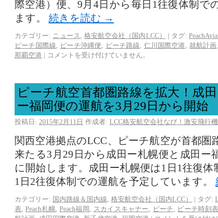
際空港）便、9月4日から毎日1往復体制で
ます。
続きを読む
→
カテゴリー:
ニュース
,
格安航空会社（国内LCC）
|
タグ:
PeachAvia
ピーチ国際線
,
ピーチ沖縄便
,
ピーチ路線
,
仁川国際空港
,
就航計画
那覇空港
|
コメントを受け付けていません。
ピーチ航空首都圏路線を拡大！成田
ー福岡便の運航を3月29日から開始
投稿日:
2015年2月11日
作成者:
LCC格安航空会社なび！激安飛行機
関西空港拠点のLCC、ピーチ航空が首都圏
来たる3月29日から成田ー札幌便と成田ー
に開始します。成田ー札幌便は1日1往復体
1日2往復体制での運航を予定しています。
カテゴリー:
国内路線＆国内線
,
格安航空会社（国内LCC）
|
タグ:
表
,
Peach札幌
,
Peach福岡
,
スカイスキャナー
,
ピーチ
,
ピーチ時刻