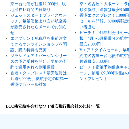
京ー台北便が往復12,000円、現
京・名古屋・大阪ーマニラ
地滞在15時間の日帰り
順次就航、運賃は最安8,50
ジェットスター！プライスウォ
香港エクスプレス！1,000
ッチ、希望価格より安い航空券
セールを開始、8,400席限
が販売されたらメールでお知ら
い者勝ち
せ
ピーチ！2016年初売りセー
エアプサン！免税品を事前注文
報、4月〜6月搭乗分の航空
できるオンラインショップを開
最安2,000円
設、購入特典も充実
Vエア！タイムセール、早
ソラシドエア！バーゲンシリー
約で名古屋ー台北便の航空
ズの予約受付を開始、早めの予
片道最安3,300円
約で適用される割引運賃
ピーチ！宿泊予約促進キャ
香港エクスプレス！最安運賃は
ーン、抽選で2,000円相当
片道6,090円、就航予定の広島ー
ントプレゼント
香港便もセール対象
LCC格安航空会社なび！激安飛行機会社の比較/一覧