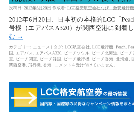
投稿日:
2012年6月20日
作成者:
LCC格安航空会社なび！激安飛行機
2012年6月20日、日本初の本格的LCC「Pe
号機（エアバスA320）が関西空港に到着
む
→
カテゴリー:
ニュース
|
タグ:
LCC航空会社
,
LCC飛行機
,
Peach
,
Pe
国
,
エアバス
,
エアバスA320
,
ピーチソウル
,
ピーチ北海道
,
ピーチ
空
,
ピーチ関空
,
ピーチ韓国
,
ピーチ飛行機
,
ピーチ香港
,
北海道
,
関西空港
,
飛行機
,
香港
|
コメントを受け付けていません。