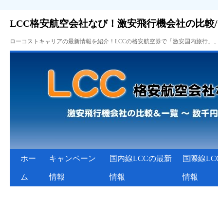
LCC格安航空会社なび！激安飛行機会社の比較
ローコストキャリアの最新情報を紹介！LCCの格安航空券で「激安国内旅行」
ホー
キャンペーン
国内線LCCの最新
国際線LC
ム
情報
情報
情報