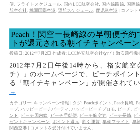
便
,
フライトスケジュール
,
国内LCC航空会社
,
国内線路線
,
国際
航空会社
,
桃園国際空港
,
運航スケジュール
,
鹿児島空港
|
コメント
Peach！関空ー長崎線の早朝便予
トが還元される朝イチキャンペーン
投稿日:
2012年7月2日
作成者:
LCC格安航空会社なび！激安飛行機
2012年7月2日午後14時から、格安航空会
チ）」のホームページで、ピーチポイン
る「朝イチキャンペーン」が開催されて
→
カテゴリー:
キャンペーン情報
|
タグ:
Peachポイント
,
Peach長崎
,
P
ープ
,
ハッピーピーチパーティ
,
ハッピーピーチプロモ
,
ピーチ
,
ピ
ント
,
ピーチ国内線
,
ピーチ早朝便
,
ピーチ航空券
,
ピーチ長崎
,
ピ
ゼントキャンペーン
,
ポイント還元
,
割引運賃
,
早朝フライト
,
早
関西空港
|
コメントを受け付けていません。