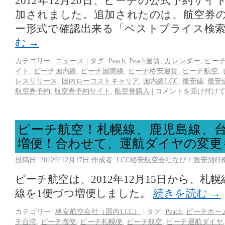
2012年12月20日、ピーチの公式予約サ
加されました。追加されたのは、航空券
ー形式で確認出来る「ベストプライス検
む
→
カテゴリー:
ニュース
|
タグ:
Peach
,
Peach運賃
,
カレンダー
,
ピー
イト
,
ピーチ国内線
,
ピーチ国際線
,
ピーチ格安運賃
,
ピーチ航空
,
レスリリース
,
国内ローコストキャリア
,
国内線LCC
,
最安値
,
最安
航空券予約
,
航空券予約サイト
,
航空券購入
|
コメントを受け付け
ピーチ航空！札幌線、鹿児島線、台
増便！合わせて、運航ダイヤの変更
投稿日:
2012年12月17日
作成者:
LCC格安航空会社なび！激安飛行
ピーチ航空は、2012年12月15日から、札
線を1便づつ増便しました。
続きを読む
→
カテゴリー:
格安航空会社（国内LCC）
|
タグ:
Peach
,
ピーチホー
チ台湾
,
ピーチ増便
,
ピーチ札幌便
,
ピーチ航空
,
ピーチ運航ダイヤ