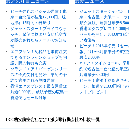
最近の注目ニュース
最新ニュース
ピーチ弾丸スペシャル運賃！東
ジェットスタージャパン！
京ー台北便が往復12,000円、現
京・名古屋・大阪ーマニラ
地滞在15時間の日帰り
順次就航、運賃は最安8,50
ジェットスター！プライスウォ
香港エクスプレス！1,000
ッチ、希望価格より安い航空券
セールを開始、8,400席限
が販売されたらメールでお知ら
い者勝ち
せ
ピーチ！2016年初売りセー
エアプサン！免税品を事前注文
報、4月〜6月搭乗分の航空
できるオンラインショップを開
最安2,000円
設、購入特典も充実
Vエア！タイムセール、早
ソラシドエア！バーゲンシリー
約で名古屋ー台北便の航空
ズの予約受付を開始、早めの予
片道最安3,300円
約で適用される割引運賃
ピーチ！宿泊予約促進キャ
香港エクスプレス！最安運賃は
ーン、抽選で2,000円相当
片道6,090円、就航予定の広島ー
ントプレゼント
香港便もセール対象
LCC格安航空会社なび！激安飛行機会社の比較/一覧