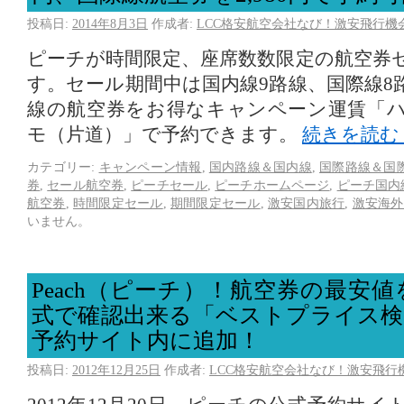
投稿日:
2014年8月3日
作成者:
LCC格安航空会社なび！激安飛行機
ピーチが時間限定、座席数数限定の航空券
す。セール期間中は国内線9路線、国際線8
線の航空券をお得なキャンペーン運賃「
モ（片道）」で予約できます。
続きを読む
カテゴリー:
キャンペーン情報
,
国内路線＆国内線
,
国際路線＆国
券
,
セール航空券
,
ピーチセール
,
ピーチホームページ
,
ピーチ国内
航空券
,
時間限定セール
,
期間限定セール
,
激安国内旅行
,
激安海外
いません。
Peach（ピーチ）！航空券の最安
式で確認出来る「ベストプライス検
予約サイト内に追加！
投稿日:
2012年12月25日
作成者:
LCC格安航空会社なび！激安飛行