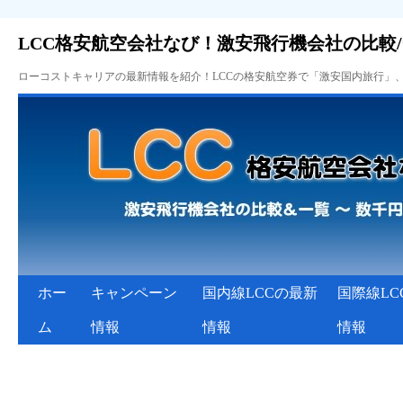
LCC格安航空会社なび！激安飛行機会社の比較
ローコストキャリアの最新情報を紹介！LCCの格安航空券で「激安国内旅行」
ホー
キャンペーン
国内線LCCの最新
国際線LC
ム
情報
情報
情報