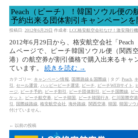
Peach（ピーチ）！韓国ソウル便の
予約出来る団体割引キャンペーンを
投稿日:
2012年6月29日
作成者:
LCC格安航空会社なび！激安飛行機
2012年6月29日から、格安航空会社「Pea
ムページで、ピーチ韓国ソウル便（関西
港）の航空券が割引価格で購入出来るキャ
ています。
続きを読む
→
カテゴリー:
キャンペーン情報
,
国際路線＆国際線
|
タグ:
Peach
,
引
,
セール運賃
,
ハッピーピーチ運賃
,
ピーチ
,
ピーチWEBサイト
,
ージ
,
ピーチ予約
,
ピーチ割引
,
ピーチ団体割引
,
ピーチ国際線
,
ピ
ケット
,
ピーチ航空券
,
ピーチ韓国
,
ピーチ韓国行き
,
仁川国際空
引
,
国際線路線
,
格安航空会社
,
海外路線
,
関西空港
,
韓国
,
韓国ソウ
付けていません。
←
以前の投稿