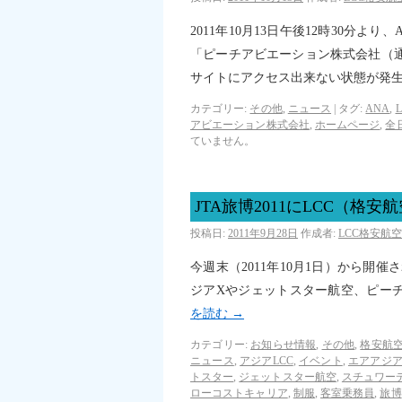
2011年10月13日午後12時30分
「ピーチアビエーション株式会社（通
サイトにアクセス出来ない状態が発
カテゴリー:
その他
,
ニュース
|
タグ:
ANA
,
アビエーション株式会社
,
ホームページ
,
全
ていません。
JTA旅博2011にLCC（
投稿日:
2011年9月28日
作成者:
LCC格安航
今週末（2011年10月1日）から開催
ジアXやジェットスター航空、ピー
を読む
→
カテゴリー:
お知らせ情報
,
その他
,
格安航空
ニュース
,
アジアLCC
,
イベント
,
エアアジ
トスター
,
ジェットスター航空
,
スチュワー
ローコストキャリア
,
制服
,
客室乗務員
,
旅博