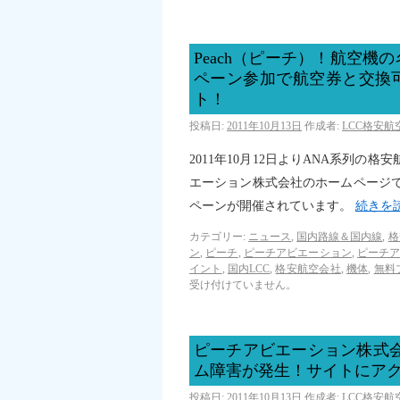
Peach（ピーチ）！航空
ペーン参加で航空券と交換
ト！
投稿日:
2011年10月13日
作成者:
LCC格安
2011年10月12日よりANA系列の
エーション株式会社のホームページで
ペーンが開催されています。
続きを
カテゴリー:
ニュース
,
国内路線＆国内線
,
格
ン
,
ピーチ
,
ピーチアビエーション
,
ピーチ
イント
,
国内LCC
,
格安航空会社
,
機体
,
無料
受け付けていません。
ピーチアビエーション株式会
ム障害が発生！サイトにア
投稿日:
2011年10月13日
作成者:
LCC格安