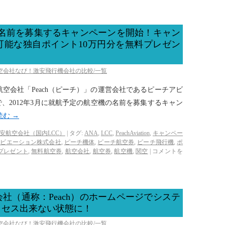
機の名前を募集するキャンペーンを開始！キャン
可能な独自ポイント10万円分を無料プレゼン
航空会社なび！激安飛行機会社の比較/一覧
格安航空会社「Peach（ピーチ）」の運営会社であるピーチアビ
、2012年3月に就航予定の航空機の名前を募集するキャン
読む
→
安航空会社（国内LCC）
|
タグ:
ANA
,
LCC
,
PeachAviation
,
キャンペー
アビエーション株式会社
,
ピーチ機体
,
ピーチ航空券
,
ピーチ飛行機
,
ポ
プレゼント
,
無料航空券
,
航空会社
,
航空券
,
航空機
,
関空
|
コメントを
社（通称：Peach）のホームページでシステ
クセス出来ない状態に！
航空会社なび！激安飛行機会社の比較/一覧