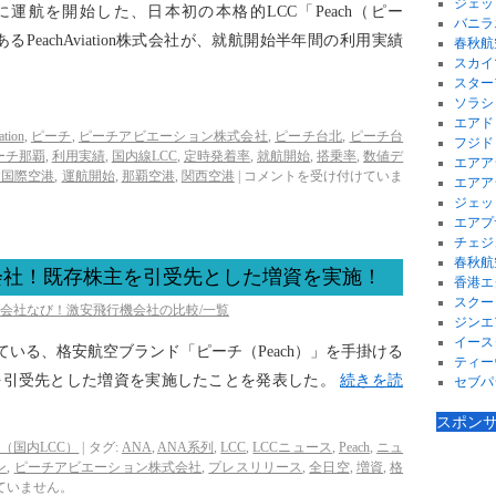
ジェッ
に運航を開始した、日本初の本格的LCC「Peach（ピー
バニラ
eachAviation株式会社が、就航開始半年間の利用実績
春秋航
スカイ
スター
ソラシ
エアド
ation
,
ピーチ
,
ピーチアビエーション株式会社
,
ピーチ台北
,
ピーチ台
フジド
ーチ那覇
,
利用実績
,
国内線LCC
,
定時発着率
,
就航開始
,
搭乗率
,
数値デ
エアア
園国際空港
,
運航開始
,
那覇空港
,
関西空港
|
コメントを受け付けていま
エアア
ジェッ
エアプ
チェジ
春秋航
会社！既存株主を引受先とした増資を実施！
香港エ
スクー
空会社なび！激安飛行機会社の比較/一覧
ジンエ
イース
している、格安航空ブランド「ピーチ（Peach）」を手掛ける
ティー
既存株主を引受先とした増資を実施したことを発表した。
続きを読
セブパ
スポン
（国内LCC）
|
タグ:
ANA
,
ANA系列
,
LCC
,
LCCニュース
,
Peach
,
ニュ
ン
,
ピーチアビエーション株式会社
,
プレスリリース
,
全日空
,
増資
,
格
ていません。