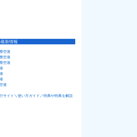
の最新情報
際空港
際空港
際空港
港
港
港
空港