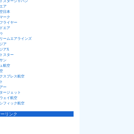
トスタージャパン
エア
空日本
マーク
フライヤー
ドエア
ゥ
リームエアラインズ
ジア
ジアX
トスター
サン
ュ航空
空
クスプレス航空
ト
アー
タージェット
ウェイ航空
シフィック航空
サーリンク