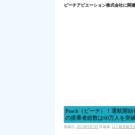
ピーチアビエーション株式会社に関
Peach（ピーチ）！運航
の搭乗者総数は60万人を突
投稿日:
2012年9月5日
作成者:
LCC格安航