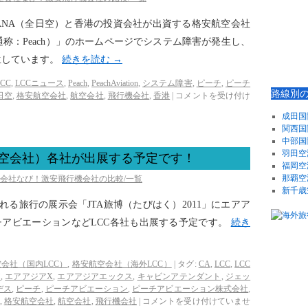
より、ANA（全日空）と香港の投資会社が出資する格安航空会社
称：Peach）」のホームページでシステム障害が発生し、
生しています。
続きを読む
→
LCC
,
LCCニュース
,
Peach
,
PeachAviation
,
システム障害
,
ピーチ
,
ピーチ
路線別
日空
,
格安航空会社
,
航空会社
,
飛行機会社
,
香港
|
コメントを受け付け
成田国
関西国
中部国
羽田空
格安航空会社）各社が出展する予定です！
福岡空
那覇空
空会社なび！激安飛行機会社の比較/一覧
新千歳
される旅行の展示会「JTA旅博（たびはく）2011」にエアア
チアビエーションなどLCC各社も出展する予定です。
続き
会社（国内LCC）
,
格安航空会社（海外LCC）
|
タグ:
CA
,
LCC
,
LCC
ア
,
エアアジアX
,
エアアジアエックス
,
キャビンアテンダント
,
ジェッ
デス
,
ピーチ
,
ピーチアビエーション
,
ピーチアビエーション株式会社
,
,
格安航空会社
,
航空会社
,
飛行機会社
|
コメントを受け付けていませ