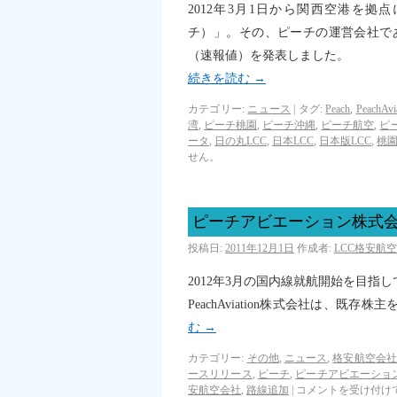
2012年3月1日から関西空港を拠点
チ）」。その、ピーチの運営会社であるP
（速報値）を発表しました。
続きを読む
→
カテゴリー:
ニュース
|
タグ:
Peach
,
PeachAvi
湾
,
ピーチ桃園
,
ピーチ沖縄
,
ピーチ航空
,
ピ
ータ
,
日の丸LCC
,
日本LCC
,
日本版LCC
,
桃
せん。
ピーチアビエーション株式
投稿日:
2011年12月1日
作成者:
LCC格安航
2012年3月の国内線就航開始を目指
PeachAviation株式会社は、
む
→
カテゴリー:
その他
,
ニュース
,
格安航空会社
ースリリース
,
ピーチ
,
ピーチアビエーショ
安航空会社
,
路線追加
|
コメントを受け付け