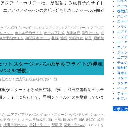
ジェッ
アアジアゴーホリデー社」が運営する旅行予約サイト
バニラ
）」で、エアアジアジャパンの運航開始を記念したセールが開催
春秋航
スカイ
スター
ソラシ
AirAsiaGO
,
AirAsiaGo.com
,
エアアジア
,
エアアジアゴー
,
エアアジア
エアド
ルセット
,
ホテル予約サイト
,
ホテル宿泊券
,
九州旅行
,
割引セール
,
北
フジド
旅行予約サイト
,
期間限定セール
,
札幌
,
沖縄
,
沖縄旅行
,
福岡
,
運航都
エアア
エアア
ジェッ
エアプ
チェジ
ェットスタージャパンの早朝フライトの運航
春秋航
ルバスを増便！
香港エ
スクー
空会社なび！激安飛行機会社の比較/一覧
ジンエ
イース
運航がスタートする成田空港。その、成田空港周辺のホテ
ティー
朝フライトに合わせて、早朝シャトルバスを増便していま
セブパ
スポン
らん
,
エアアジアジャパン
,
ジェットスタージャパン早朝便
,
ジェット
ル予約サイト
,
ホテル日航成田
,
国内出張
,
国内旅行
,
国内線LCC
,
成田
港
,
成田空港ホテル
,
早朝フライト
,
早朝便
,
楽天トラベル
|
コメントを