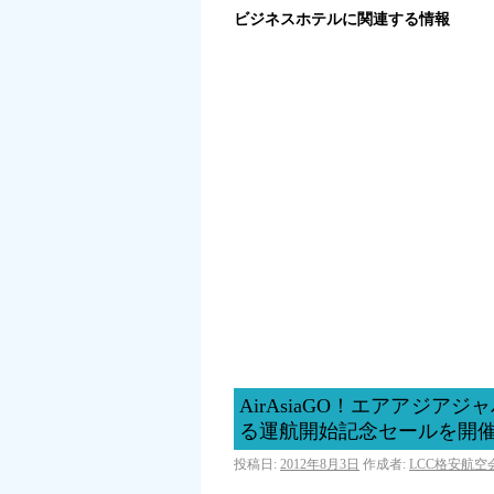
ビジネスホテルに関連する情報
AirAsiaGO！エアアジ
る運航開始記念セールを開
投稿日:
2012年8月3日
作成者:
LCC格安航