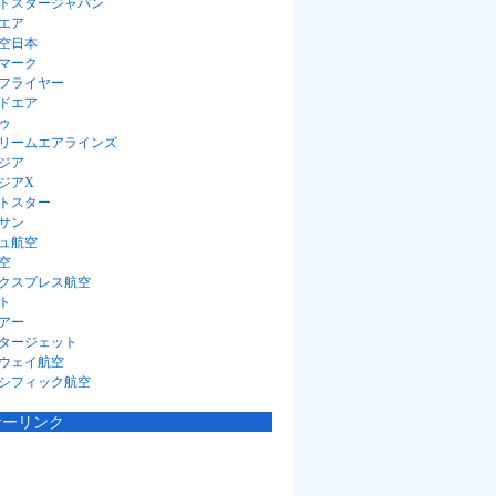
トスタージャパン
エア
空日本
マーク
フライヤー
ドエア
ゥ
リームエアラインズ
ジア
ジアX
トスター
サン
ュ航空
空
クスプレス航空
ト
アー
タージェット
ウェイ航空
シフィック航空
サーリンク