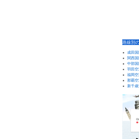
路線別
成田国
関西国
中部国
羽田空
福岡空
那覇空
新千歳