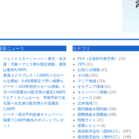
最新ニュース
カテゴリ
ジェットスタージャパン！東京・名古
PEX（正規割引航空券）
(10)
屋・大阪ーマニラ便を順次就航、運賃
TIPS
(13)
は最安8,500円
お知らせ情報
(45)
香港エクスプレス！1,000円メガセー
その他
(195)
ルを開始、8,400席限定で早い者勝ち
アジア地域
(254)
ピーチ！2016年初売りセール情報、4
オセアニア地域
(61)
月〜6月搭乗分の航空券が最安2,000円
キャンペーン情報
(535)
Vエア！タイムセール、早期予約で名
ニュース
(340)
古屋ー台北便の航空券が片道最安
北米地域
(7)
3,300円
国内路線＆国内線
(294)
ピーチ！宿泊予約促進キャンペーン、
国際路線＆国際線
(288)
抽選で2,000円相当のポイントプレゼ
情報サイト
(21)
ント
搭乗レビュー
(4)
格安航空会社（国内LCC）
(187)
格安航空会社（海外LCC）
(148)