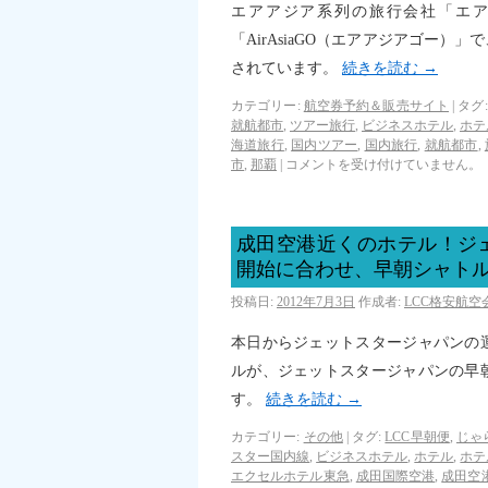
エアアジア系列の旅行会社「エ
「AirAsiaGO（エアアジアゴー
されています。
続きを読む
→
カテゴリー:
航空券予約＆販売サイト
|
タグ:
就航都市
,
ツアー旅行
,
ビジネスホテル
,
ホテ
海道旅行
,
国内ツアー
,
国内旅行
,
就航都市
,
市
,
那覇
|
コメントを受け付けていません。
成田空港近くのホテル！ジ
開始に合わせ、早朝シャト
投稿日:
2012年7月3日
作成者:
LCC格安航
本日からジェットスタージャパンの
ルが、ジェットスタージャパンの早
す。
続きを読む
→
カテゴリー:
その他
|
タグ:
LCC早朝便
,
じゃ
スター国内線
,
ビジネスホテル
,
ホテル
,
ホテ
エクセルホテル東急
,
成田国際空港
,
成田空