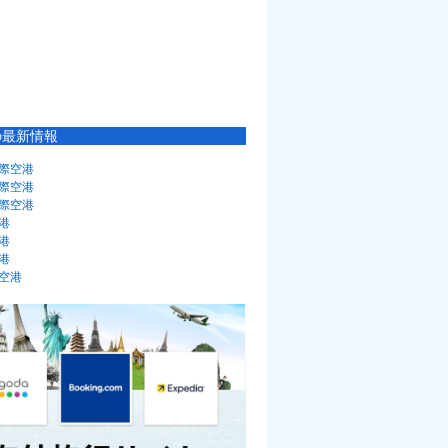
の最新情報
際空港
際空港
際空港
港
港
港
空港