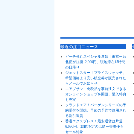
最近の注目ニュース
ピーチ弾丸スペシャル運賃！東京ー台
北便が往復12,000円、現地滞在15時間
の日帰り
ジェットスター！プライスウォッチ、
希望価格より安い航空券が販売された
らメールでお知らせ
エアプサン！免税品を事前注文できる
オンラインショップを開設、購入特典
も充実
ソラシドエア！バーゲンシリーズの予
約受付を開始、早めの予約で適用され
る割引運賃
香港エクスプレス！最安運賃は片道
6,090円、就航予定の広島ー香港便も
セール対象