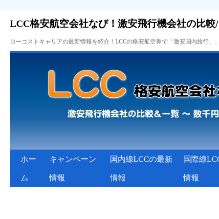
LCC格安航空会社なび！激安飛行機会社の比較
ローコストキャリアの最新情報を紹介！LCCの格安航空券で「激安国内旅行」
ホー
キャンペーン
国内線LCCの最新
国際線LC
ム
情報
情報
情報