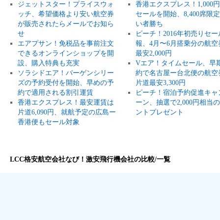
ジェットスター！プライスウォ
香港エクスプレス！1,000
ッチ、希望価格より安い航空券
セールを開始、8,400席限
が販売されたらメールでお知ら
い者勝ち
せ
ピーチ！2016年初売りセー
エアプサン！免税品を事前注文
報、4月〜6月搭乗分の航空
できるオンラインショップを開
最安2,000円
設、購入特典も充実
Vエア！タイムセール、早
ソラシドエア！バーゲンシリー
約で名古屋ー台北便の航空
ズの予約受付を開始、早めの予
片道最安3,300円
約で適用される割引運賃
ピーチ！宿泊予約促進キャ
香港エクスプレス！最安運賃は
ーン、抽選で2,000円相当
片道6,090円、就航予定の広島ー
ントプレゼント
香港便もセール対象
LCC格安航空会社なび！激安飛行機会社の比較/一覧