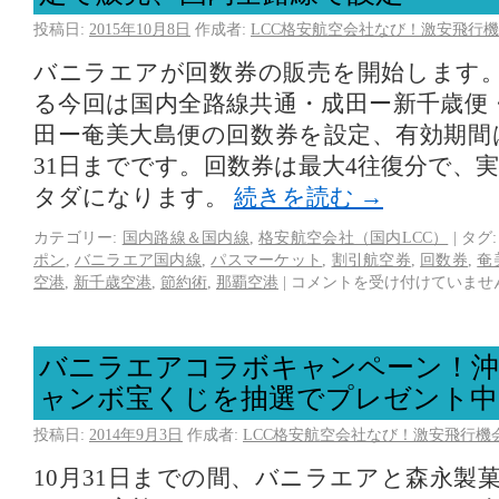
投稿日:
2015年10月8日
作成者:
LCC格安航空会社なび！激安飛行機
バニラエアが回数券の販売を開始します
る今回は国内全路線共通・成田ー新千歳便
田ー奄美大島便の回数券を設定、有効期間は
31日までです。回数券は最大4往復分で、
タダになります。
続きを読む
→
カテゴリー:
国内路線＆国内線
,
格安航空会社（国内LCC）
|
タグ:
ポン
,
バニラエア国内線
,
パスマーケット
,
割引航空券
,
回数券
,
奄
空港
,
新千歳空港
,
節約術
,
那覇空港
|
コメントを受け付けていませ
バニラエアコラボキャンペーン！沖
ャンボ宝くじを抽選でプレゼント中
投稿日:
2014年9月3日
作成者:
LCC格安航空会社なび！激安飛行機
10月31日までの間、バニラエアと森永製